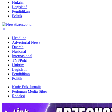
Hukrim
Legislatif
Pendidikan
Politik
Headline
Advertorial News
Daerah
Nasional
Internasional
TNI/Polri
Hukrim
Legislatif
Pendidikan
Politik
Kode Etik Jurnalis
Pedoman Media Siber
Redaksi