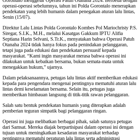
Gorontalo menggelar Operasi Patuh Otanaha 2024. Berbeda dengan
operasi-operasi sebelumnya, tahun ini Polda Gorontalo menerapkan
pendekatan yang lebih humanis dalam penegakan aturan lalu lintas,
Senin (15/07).
Direktur Lalu Lintas Polda Gorontalo Kombes Pol Mariochristy P.S.
Siregar, S.I.K., M.H., melalui Kasatgas Gakkum IPTU Alifia
Septiana Harin Selvani, S.Tr.K., menyatakan bahwa Operasi Patuh
Otanaha 2024 tidak hanya fokus pada penindakan pelanggaran,
tetapi juga pada edukasi dan pendekatan persuasif kepada
masyarakat. “Kami ingin masyarakat merasa bahwa operasi ini
dilakukan untuk kebaikan bersama, bukan semata-mata untuk
menegakkan hukum,” ujarnya.
Dalam pelaksanaannya, petugas lalu lintas aktif memberikan edukasi
kepada para pengendara mengenai pentingnya mematuhi aturan lalu
lintas demi keselamatan bersama. Selain itu, petugas juga
memberikan himbauan langsung di titik-titik rawan pelanggaran.
Salah satu bentuk pendekatan humanis yang diterapkan adalah
pemberian teguran simpatik bagi pelanggaran ringan.
Operasi ini juga melibatkan berbagai pihak, salah satunya petugas
dari Samsat. Mereka diajak berpartisipasi dalam operasi ini dengan
tujuan untuk meningkatkan kesadaran masyarakat terhadap
pentingnya mematuhi peraturan lalu lintas serta administrasi