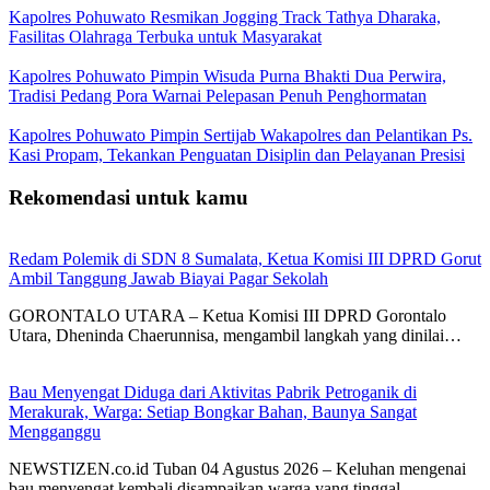
Kapolres Pohuwato Resmikan Jogging Track Tathya Dharaka,
Fasilitas Olahraga Terbuka untuk Masyarakat
Kapolres Pohuwato Pimpin Wisuda Purna Bhakti Dua Perwira,
Tradisi Pedang Pora Warnai Pelepasan Penuh Penghormatan
Kapolres Pohuwato Pimpin Sertijab Wakapolres dan Pelantikan Ps.
Kasi Propam, Tekankan Penguatan Disiplin dan Pelayanan Presisi
Rekomendasi untuk kamu
Redam Polemik di SDN 8 Sumalata, Ketua Komisi III DPRD Gorut
Ambil Tanggung Jawab Biayai Pagar Sekolah
GORONTALO UTARA – Ketua Komisi III DPRD Gorontalo
Utara, Dheninda Chaerunnisa, mengambil langkah yang dinilai…
Bau Menyengat Diduga dari Aktivitas Pabrik Petroganik di
Merakurak, Warga: Setiap Bongkar Bahan, Baunya Sangat
Mengganggu
NEWSTIZEN.co.id Tuban 04 Agustus 2026 – Keluhan mengenai
bau menyengat kembali disampaikan warga yang tinggal…