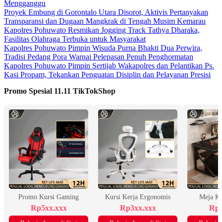
Mengganggu
Proyek Embung di Gorontalo Utara Disorot, Aktivis Pertanyakan
Transparansi dan Dugaan Mangkrak di Tengah Musim Kemarau
Kapolres Pohuwato Resmikan Jogging Track Tathya Dharaka,
Fasilitas Olahraga Terbuka untuk Masyarakat
Kapolres Pohuwato Pimpin Wisuda Purna Bhakti Dua Perwira,
Tradisi Pedang Pora Warnai Pelepasan Penuh Penghormatan
Kapolres Pohuwato Pimpin Sertijab Wakapolres dan Pelantikan Ps.
Kasi Propam, Tekankan Penguatan Disiplin dan Pelayanan Presisi
Promo Spesial 11.11 TikTokShop
Promo Kursi Gaming
Kursi Kerja Ergonomis
Meja K
Rp5xx.xxx
Rp3xx.xxx
Rp2