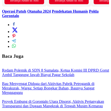
Belanja Aman di Sini
Belanja Aman di Sini
Belanja 
Operasi Patuh
Otanaha 2024
Pendekatan Humanis
Polda
Gorontalo
Baca Juga
Redam Polemik di SDN 8 Sumalata, Ketua Komisi III DPRD Gorut
Ambil Tanggung Jawab Biayai Pagar Sekolah
Bau Menyengat Diduga dari Aktivitas Pabrik Petroganik di
Merakurak, Warga: Setiap Bongkar Bahan, Baunya Sangat
Mengganggu
Proyek Embung di Gorontalo Utara Disorot, Aktivis Pertanyakan
Transparansi dan Dugaan Mangkrak di Tengah Musim Kemarau