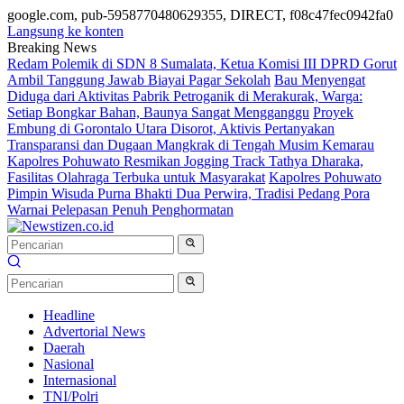
google.com, pub-5958770480629355, DIRECT, f08c47fec0942fa0
Langsung ke konten
Breaking News
Redam Polemik di SDN 8 Sumalata, Ketua Komisi III DPRD Gorut
Ambil Tanggung Jawab Biayai Pagar Sekolah
Bau Menyengat
Diduga dari Aktivitas Pabrik Petroganik di Merakurak, Warga:
Setiap Bongkar Bahan, Baunya Sangat Mengganggu
Proyek
Embung di Gorontalo Utara Disorot, Aktivis Pertanyakan
Transparansi dan Dugaan Mangkrak di Tengah Musim Kemarau
Kapolres Pohuwato Resmikan Jogging Track Tathya Dharaka,
Fasilitas Olahraga Terbuka untuk Masyarakat
Kapolres Pohuwato
Pimpin Wisuda Purna Bhakti Dua Perwira, Tradisi Pedang Pora
Warnai Pelepasan Penuh Penghormatan
Headline
Advertorial News
Daerah
Nasional
Internasional
TNI/Polri