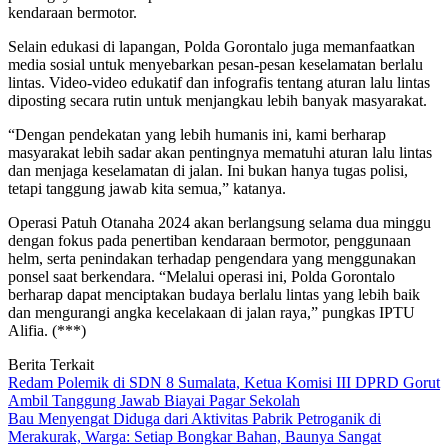
kendaraan bermotor.
Selain edukasi di lapangan, Polda Gorontalo juga memanfaatkan
media sosial untuk menyebarkan pesan-pesan keselamatan berlalu
lintas. Video-video edukatif dan infografis tentang aturan lalu lintas
diposting secara rutin untuk menjangkau lebih banyak masyarakat.
“Dengan pendekatan yang lebih humanis ini, kami berharap
masyarakat lebih sadar akan pentingnya mematuhi aturan lalu lintas
dan menjaga keselamatan di jalan. Ini bukan hanya tugas polisi,
tetapi tanggung jawab kita semua,” katanya.
Operasi Patuh Otanaha 2024 akan berlangsung selama dua minggu
dengan fokus pada penertiban kendaraan bermotor, penggunaan
helm, serta penindakan terhadap pengendara yang menggunakan
ponsel saat berkendara. “Melalui operasi ini, Polda Gorontalo
berharap dapat menciptakan budaya berlalu lintas yang lebih baik
dan mengurangi angka kecelakaan di jalan raya,” pungkas IPTU
Alifia. (***)
Berita Terkait
Redam Polemik di SDN 8 Sumalata, Ketua Komisi III DPRD Gorut
Ambil Tanggung Jawab Biayai Pagar Sekolah
Bau Menyengat Diduga dari Aktivitas Pabrik Petroganik di
Merakurak, Warga: Setiap Bongkar Bahan, Baunya Sangat