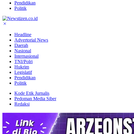
Pendidikan
Politik
Headline
Advertorial News
Daerah
Nasional
Internasional
TNI/Polri
Hukrim
Legislatif
Pendidikan
Politik
Kode Etik Jurnalis
Pedoman Media Siber
Redaksi