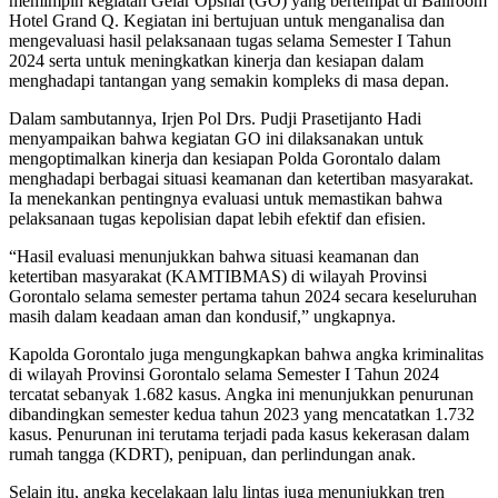
memimpin kegiatan Gelar Opsnal (GO) yang bertempat di Ballroom
Hotel Grand Q. Kegiatan ini bertujuan untuk menganalisa dan
mengevaluasi hasil pelaksanaan tugas selama Semester I Tahun
2024 serta untuk meningkatkan kinerja dan kesiapan dalam
menghadapi tantangan yang semakin kompleks di masa depan.
Dalam sambutannya, Irjen Pol Drs. Pudji Prasetijanto Hadi
menyampaikan bahwa kegiatan GO ini dilaksanakan untuk
mengoptimalkan kinerja dan kesiapan Polda Gorontalo dalam
menghadapi berbagai situasi keamanan dan ketertiban masyarakat.
Ia menekankan pentingnya evaluasi untuk memastikan bahwa
pelaksanaan tugas kepolisian dapat lebih efektif dan efisien.
“Hasil evaluasi menunjukkan bahwa situasi keamanan dan
ketertiban masyarakat (KAMTIBMAS) di wilayah Provinsi
Gorontalo selama semester pertama tahun 2024 secara keseluruhan
masih dalam keadaan aman dan kondusif,” ungkapnya.
Kapolda Gorontalo juga mengungkapkan bahwa angka kriminalitas
di wilayah Provinsi Gorontalo selama Semester I Tahun 2024
tercatat sebanyak 1.682 kasus. Angka ini menunjukkan penurunan
dibandingkan semester kedua tahun 2023 yang mencatatkan 1.732
kasus. Penurunan ini terutama terjadi pada kasus kekerasan dalam
rumah tangga (KDRT), penipuan, dan perlindungan anak.
Selain itu, angka kecelakaan lalu lintas juga menunjukkan tren