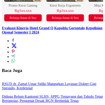
Promo Kursi Gaming
Kursi Kerja Ergonomis
Meja K
Rp5xx.xxx
Rp3xx.xxx
Rp2
Belanja Aman di Sini
Belanja Aman di Sini
Belanja 
Evaluasi Kinerja
Hotel Grand Q
Kapolda Gorontalo
Kepolisian
Opsnal
Semester I 2024
Baca Juga
RSUD dr. Zainal Umar Sidiki Matangkan Layanan Dokter Gigi
Spesialis, Kredensial
Diduga Belum Kantongi SLHS, SPPG Temayang dan Tahulu Tetap
Beroperasi, Pengamat Desak BGN Bertindak Tegas