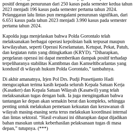
positif dengan penurunan dari 250 kasus pada semester kedua tahun
2023 menjadi 196 kasus pada semester pertama tahun 2024.
Pelanggaran lalu lintas pun mengalami penurunan signifikan, dari
6.651 kasus pada tahun 2023 menjadi 3.990 kasus pada semester
pertama tahun 2024.
Kapolda juga menjelaskan bahwa Polda Gorontalo telah
melaksanakan berbagai operasi kepolisian baik terpusat maupun
kewilayahan, seperti Operasi Keselamatan, Ketupat, Pekat, Patuh,
dan kegiatan rutin yang ditingkatkan (KRYD). “Diharapkan,
pergelaran operasi ini dapat memberikan dampak positif terhadap
terpeliharanya stabilitas Kamtibmas dan Kamseltibcarlantas yang
kondusif di wilayah hukum Polda Gorontalo,” tambahnya.
Di akhir amanatnya, Irjen Pol Drs. Pudji Prasetijanto Hadi
mengucapkan terima kasih kepada seluruh Kepala Satuan Kerja
(Kasatker) dan Kepala Satuan Wilayah (Kasatwil) yang telah
melaksanakan tugas dengan baik. Ia juga mengingatkan bahwa
tantangan ke depan akan semakin berat dan kompleks, sehingga
penting untuk melakukan pemetaan kekuatan dan kerawanan di
wilayah masing-masing serta terus melakukan koordinasi internal
dan lintas sektoral. “Hasil evaluasi ini diharapkan dapat dijadikan
bahan masukan untuk keberhasilan pelaksanaan tugas di masa
depan,” tutupnya. (***)