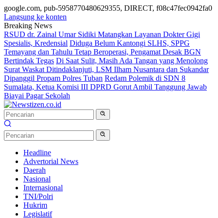
google.com, pub-5958770480629355, DIRECT, f08c47fec0942fa0
Langsung ke konten
Breaking News
RSUD dr. Zainal Umar Sidiki Matangkan Layanan Dokter Gigi
Spesialis, Kredensial
Diduga Belum Kantongi SLHS, SPPG
Temayang dan Tahulu Tetap Beroperasi, Pengamat Desak BGN
Bertindak Tegas
Di Saat Sulit, Masih Ada Tangan yang Menolong
Surat Waskat Ditindaklanjuti, LSM Ilham Nusantara dan Sukandar
Dipanggil Propam Polres Tuban
Redam Polemik di SDN 8
Sumalata, Ketua Komisi III DPRD Gorut Ambil Tanggung Jawab
Biayai Pagar Sekolah
Headline
Advertorial News
Daerah
Nasional
Internasional
TNI/Polri
Hukrim
Legislatif