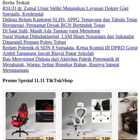
Berita Terkait
RSUD dr. Zainal Umar Sidiki Matangkan Layanan Dokter Gigi
Spesialis, Kredensial
Diduga Belum Kantongi SLHS, SPPG Temayang dan Tahulu Tetap
Beroperasi, Pengamat Desak BGN Bertindak Tegas
Di Saat Sulit, Masih Ada Tangan yang Menolong
Surat Waskat Ditindaklanjuti, LSM Ilham Nusantara dan Sukandar
Dipanggil Propam Polres Tuban
Redam Polemik di SDN 8 Sumalata, Ketua Komisi III DPRD Gorut
Ambil Tanggung Jawab Biayai Pagar Sekolah
Bau Menyengat Diduga dari Aktivitas Pabrik Petroganik di
Merakurak, Warga: Setiap Bongkar Bahan, Baunya Sangat
Mengganggu
Promo Spesial 11.11 TikTokShop