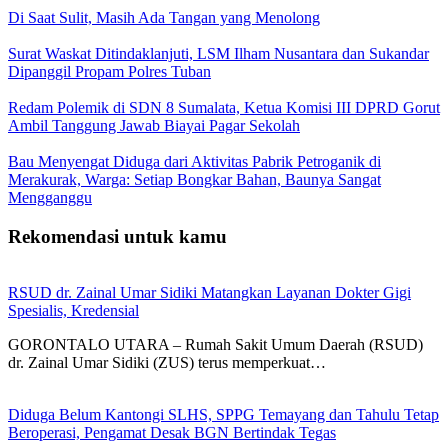
Di Saat Sulit, Masih Ada Tangan yang Menolong
Surat Waskat Ditindaklanjuti, LSM Ilham Nusantara dan Sukandar
Dipanggil Propam Polres Tuban
Redam Polemik di SDN 8 Sumalata, Ketua Komisi III DPRD Gorut
Ambil Tanggung Jawab Biayai Pagar Sekolah
Bau Menyengat Diduga dari Aktivitas Pabrik Petroganik di
Merakurak, Warga: Setiap Bongkar Bahan, Baunya Sangat
Mengganggu
Rekomendasi untuk kamu
RSUD dr. Zainal Umar Sidiki Matangkan Layanan Dokter Gigi
Spesialis, Kredensial
GORONTALO UTARA – Rumah Sakit Umum Daerah (RSUD)
dr. Zainal Umar Sidiki (ZUS) terus memperkuat…
Diduga Belum Kantongi SLHS, SPPG Temayang dan Tahulu Tetap
Beroperasi, Pengamat Desak BGN Bertindak Tegas