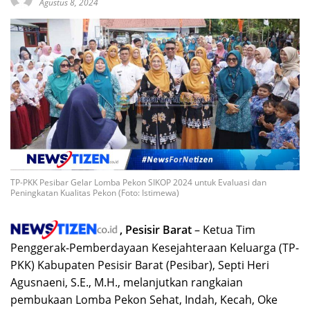
Agustus 8, 2024
TP-PKK Pesibar Gelar Lomba Pekon SIKOP 2024 untuk Evaluasi dan
Peningkatan Kualitas Pekon (Foto: Istimewa)
, Pesisir Barat
– Ketua Tim
Penggerak-Pemberdayaan Kesejahteraan Keluarga (TP-
PKK) Kabupaten Pesisir Barat (Pesibar), Septi Heri
Agusnaeni, S.E., M.H., melanjutkan rangkaian
pembukaan Lomba Pekon Sehat, Indah, Kecah, Oke