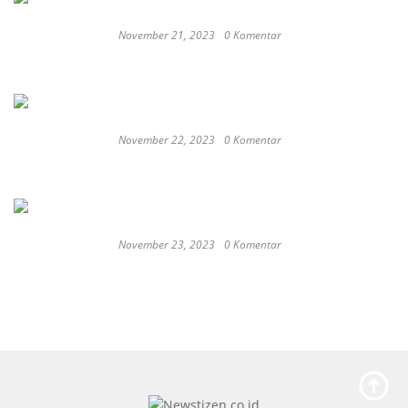
November 21, 2023
0 Komentar
Romantic or Casual, Top 5 Restaurants to
Celebrate New Year in Bali
November 22, 2023
0 Komentar
Keep Calm And Curry On: Must-Try Japanese
Restaurants in Bali
November 23, 2023
0 Komentar
Japan probe finds more universities
discriminated against women