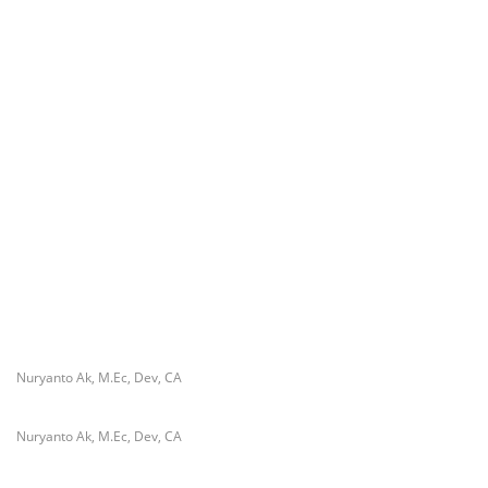
Gigi Spesialis, Kredensial
Tetap Beroperasi, Pengamat
Desak BGN Bertindak Tegas
Di Saat Sulit, Masih Ada
Surat Waskat Ditindaklanjuti,
Tangan yang Menolong
LSM Ilham Nusantara dan
Sukandar Dipanggil Propam
Polres Tuban
Redam Polemik di SDN 8
Bau Menyengat Diduga dari
Sumalata, Ketua Komisi III
Aktivitas Pabrik Petroganik di
DPRD Gorut Ambil Tanggung
Merakurak, Warga: Setiap
Jawab Biayai Pagar Sekolah
Bongkar Bahan, Baunya Sangat
Mengganggu
Nuryanto Ak, M.Ec, Dev, CA
Nuryanto Ak, M.Ec, Dev, CA