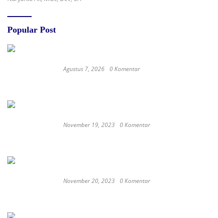
Popular Post
Agustus 7, 2026
0 Komentar
RSUD dr. Zainal Umar Sidiki Matangkan
Layanan Dokter Gigi Spesialis, Kredensial
November 19, 2023
0 Komentar
Satay Western ‘Marlina the Murderer’ to
represent Indonesia at the Oscars
November 20, 2023
0 Komentar
These Delicious Balinese Street Foods You need To
Try Right Now