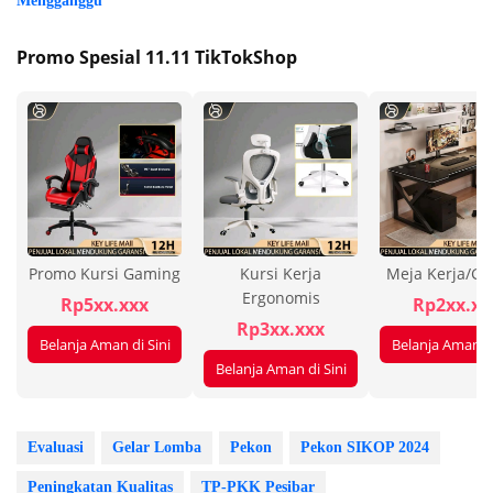
Mengganggu
Promo Spesial 11.11 TikTokShop
Promo Kursi Gaming
Kursi Kerja
Meja Kerja/G
Ergonomis
Rp5xx.xxx
Rp2xx.xx
Rp3xx.xxx
Belanja Aman di Sini
Belanja Aman di
Belanja Aman di Sini
Evaluasi
Gelar Lomba
Pekon
Pekon SIKOP 2024
Peningkatan Kualitas
TP-PKK Pesibar