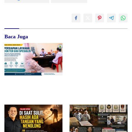
Baca Juga
Diduga Belum Kantongi SLHS,
SPPG Temayang dan Tahulu
Tetap Beroperasi, Pengamat
Desak BGN Bertindak Tegas
RSUD dr. Zainal Umar Sidiki
Matangkan Layanan Dokter
Gigi Spesialis, Kredensial