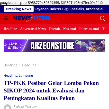
Lan
google.com, pub-5958770480629355, DIRECT, f08c47fec0942fa0
ke
i Matangkan Layanan Dokter Gigi Spesialis, Kredensial
Breaking News
D
kon
Headline
Advertorial News
Daerah
Nasional
Internasional
TNI/
Beranda
Headline
Headline
,
Lampung
TP-PKK Pesibar Gelar Lomba Pekon
SIKOP 2024 untuk Evaluasi dan
Peningkatan Kualitas Pekon
Redaksi Newstizen