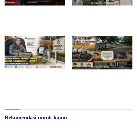
Di Saat Sulit, Masih Ada
Surat Waskat Ditindaklanjuti,
Tangan yang Menolong
LSM Ilham Nusantara dan
Sukandar Dipanggil Propam
Polres Tuban
Redam Polemik di SDN 8
Bau Menyengat Diduga dari
Sumalata, Ketua Komisi III
Aktivitas Pabrik Petroganik di
DPRD Gorut Ambil Tanggung
Merakurak, Warga: Setiap
Jawab Biayai Pagar Sekolah
Bongkar Bahan, Baunya Sangat
Mengganggu
Rekomendasi untuk kamu
RSUD dr. Zainal Umar Sidiki
Diduga Belum Kantongi SLHS,
Matangkan Layanan Dokter
SPPG Temayang dan Tahulu