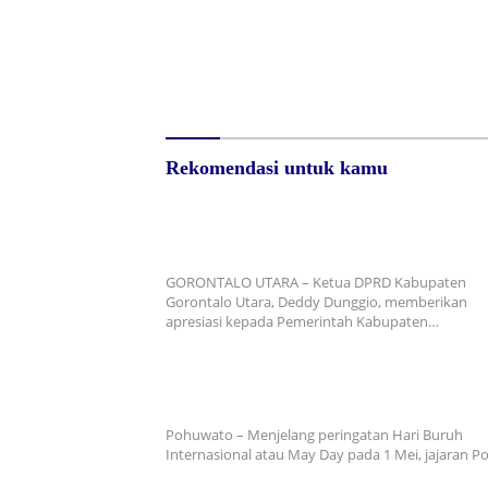
Rotasi Strategis TNI AD di
Polres Po
Gorontalo: Danrem 133/NW
Knalpot 
Pimpin Sertijab Tiga Jabatan
Diamanka
Kunci
Minggu
Rekomendasi untuk kamu
Ketua DPRD Gorontalo Utara Apresiasi Pemka
Cairkan Gaji Ke-13 Tepat Waktu, Dinilai Perku
Kesejahteraan ASN dan Ekonomi Daerah
GORONTALO UTARA – Ketua DPRD Kabupaten
Gorontalo Utara, Deddy Dunggio, memberikan
apresiasi kepada Pemerintah Kabupaten…
Humanis dan Siaga, Polres Pohuwato Pastikan
Day Aman dan Bermartabat
Pohuwato – Menjelang peringatan Hari Buruh
Internasional atau May Day pada 1 Mei, jajaran P