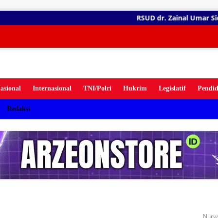
gsung
RSUD dr. Zainal Umar Sidiki Matangk
ten
asional
Internasional
TNI/Polri
Hukrim
Legislatif
Pendid
Redaksi
Nurya