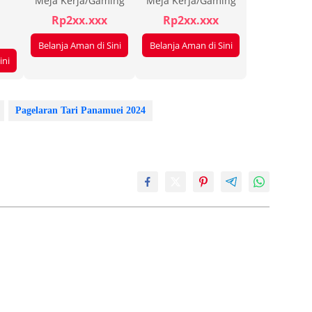
Meja Kerja/Gaming
Meja Kerja/Gaming
Rp2xx.xxx
Rp2xx.xxx
Belanja Aman di Sini
Belanja Aman di Sini
ini
Pagelaran Tari Panamuei 2024
 Poli Rawat Jalan
Humanis dan Siaga, Polres
 Libur Sementara, IGD
Pohuwato Pastikan May Day
ga 24 Jam Layani
Aman dan Bermartabat
at