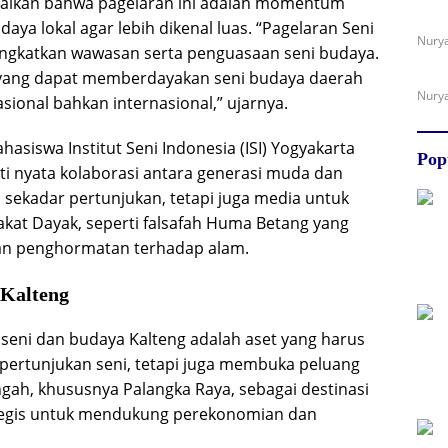
aikan bahwa pagelaran ini adalah momentum
ya lokal agar lebih dikenal luas. “Pagelaran Seni
Nurya
ningkatkan wawasan serta penguasaan seni budaya.
as yang dapat memberdayakan seni budaya daerah
Nurya
ional bahkan internasional,” ujarnya.
asiswa Institut Seni Indonesia (ISI) Yogyakarta
Pop
kti nyata kolaborasi antara generasi muda dan
 sekadar pertunjukan, tetapi juga media untuk
akat Dayak, seperti falsafah Huma Betang yang
an penghormatan terhadap alam.
 Kalteng
eni dan budaya Kalteng adalah aset yang harus
a pertunjukan seni, tetapi juga membuka peluang
gah, khususnya Palangka Raya, sebagai destinasi
rategis untuk mendukung perekonomian dan