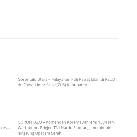
huwato Gencar Sikat
Rotasi Jabatan di Polres
Brong, 20 Motor
Pohuwato, Kapolres Tekankan
n dalam Patroli Malam
Adaptasi dan Peningkatan
Kinerja
b
Pelayanan Poli Rawat Jalan RSUD ZUS Libur
at
Sementara, IGD Tetap Siaga 24 Jam Layani
Masyarakat
Gorontalo Utara – Pelayanan Poli Rawat Jalan di RSUD
dr. Zainal Umar Sidiki (ZUS) Kabupaten…
 May
Rotasi Strategis TNI AD di Gorontalo: Danrem
133/NW Pimpin Sertijab Tiga Jabatan Kunci
GORONTALO – Komandan Korem (Danrem) 133/Nani
olres…
Wartabone, Brigjen TNI Hardo Sihotang, memimpin
langsung Upacara Serah…