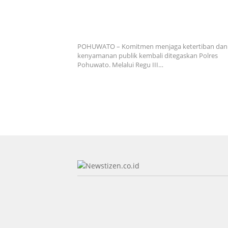
Polres Pohuwato Gencar Sikat Knalpot Brong, 
Motor Diamankan dalam Patroli Malam Mingg
POHUWATO – Komitmen menjaga ketertiban dan
kenyamanan publik kembali ditegaskan Polres
Pohuwato. Melalui Regu III…