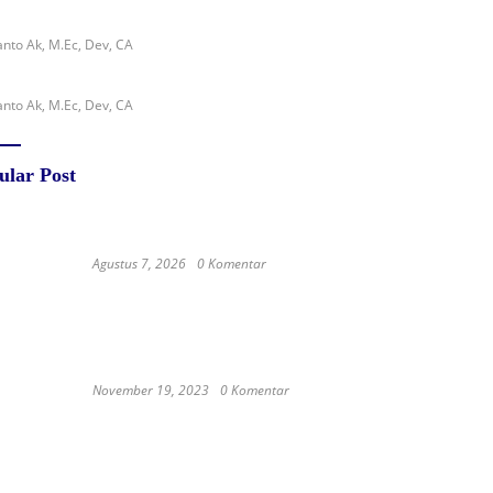
nto Ak, M.Ec, Dev, CA
nto Ak, M.Ec, Dev, CA
ular Post
Agustus 7, 2026
0 Komentar
RSUD dr. Zainal Umar Sidiki
Matangkan Layanan Dokter Gigi
Spesialis, Kredensial
November 19, 2023
0 Komentar
Satay Western ‘Marlina the
Murderer’ to represent Indonesia
at the Oscars