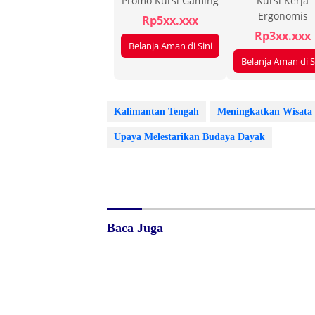
Promo Kursi Gaming
Kursi Kerja
Ergonomis
Rp5xx.xxx
Rp3xx.xxx
Belanja Aman di Sini
Belanja Aman di S
Kalimantan Tengah
Meningkatkan Wisata
Upaya Melestarikan Budaya Dayak
Baca Juga
Ketua DPRD Gorontalo Utara
Pelayanan
Apresiasi Pemkab Cairkan Gaji
RSUD ZUS
Ke-13 Tepat Waktu, Dinilai
Tetap Sia
Perkuat Kesejahteraan ASN dan
Masyarak
Ekonomi Daerah