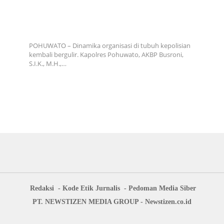
20
Rotasi Jabatan di Polres Pohuwato, Kapolres
u
Tekankan Adaptasi dan Peningkatan Kinerja
POHUWATO – Dinamika organisasi di tubuh kepolisian
kembali bergulir. Kapolres Pohuwato, AKBP Busroni,
S.I.K., M.H.,…
Redaksi
Kode Etik Jurnalis
Pedoman Media Siber
PT. NEWSTIZEN MEDIA GROUP - Newstizen.co.id