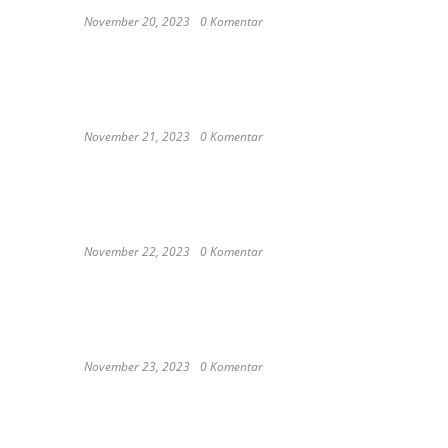
November 20, 2023
0 Komentar
These Delicious Balinese Street
Foods You need To Try Right Now
November 21, 2023
0 Komentar
Romantic or Casual, Top 5
Restaurants to Celebrate New Year
in Bali
November 22, 2023
0 Komentar
Keep Calm And Curry On: Must-
Try Japanese Restaurants in Bali
November 23, 2023
0 Komentar
Japan probe finds more
universities discriminated against
women