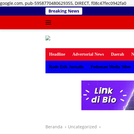
Lan
google.com, pub-5958770480629355, DIRECT, f08c47fec0942fa0
ke
Breaking News
kon
Headline
Advertorial News
Daerah
N
Kode Etik Jurnalis
Pedoman Media Siber
Beranda
Uncategorized