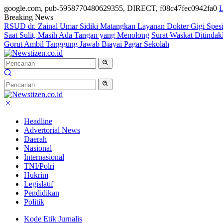
google.com, pub-5958770480629355, DIRECT, f08c47fec0942fa0
L
Breaking News
RSUD dr. Zainal Umar Sidiki Matangkan Layanan Dokter Gigi Spesia
Saat Sulit, Masih Ada Tangan yang Menolong
Surat Waskat Ditindak
Gorut Ambil Tanggung Jawab Biayai Pagar Sekolah
Headline
Advertorial News
Daerah
Nasional
Internasional
TNI/Polri
Hukrim
Legislatif
Pendidikan
Politik
Kode Etik Jurnalis