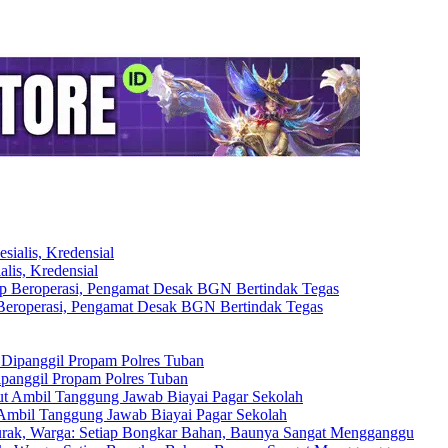
lis, Kredensial
eroperasi, Pengamat Desak BGN Bertindak Tegas
ipanggil Propam Polres Tuban
Ambil Tanggung Jawab Biayai Pagar Sekolah