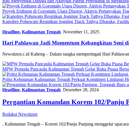
Bau Menyengat Diduga dari Aktivitas Pabrik Petroganik di Meraku
Proyek Embung di Gorontalo Utara Disorot, Aktivis Pertanyakan T
Kapolres Pohuwato Resmikan Jogging Track Tathya Dharaka, Fasilit
Headline
,
Kalimantan Tengah
November 11, 2025
Hari Pahlawan Jadi Momentum Kebangkitan Seni d
Newstizen.c.id Kalteng – Dalam rangka memperingati Hari Pahlawan
MPW Pemuda Pancasila Kalimantan Tengah Gelar Buka Puasa Bers
Polisi Kehutanan Kalimantan Tengah Perkuat Komitmen Lindungi H
Headline
,
Kalimantan Tengah
Desember 28, 2024
Pergantian Komandan Korem 102/Panju Pa
Redaksi Newstizen
, Kalimantan Tengah – Korem 102/Panju Panjung menggelar upacara 