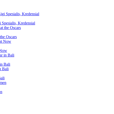
Spesialis, Kredensial
 the Oscars
t Now
in Bali
ali
en