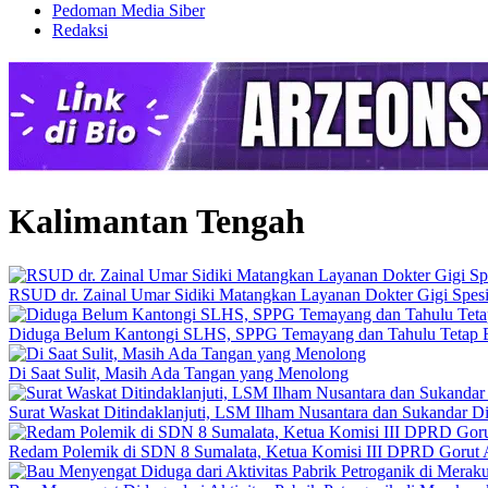
Pedoman Media Siber
Redaksi
Kalimantan Tengah
RSUD dr. Zainal Umar Sidiki Matangkan Layanan Dokter Gigi Spesia
Diduga Belum Kantongi SLHS, SPPG Temayang dan Tahulu Tetap B
Di Saat Sulit, Masih Ada Tangan yang Menolong
Surat Waskat Ditindaklanjuti, LSM Ilham Nusantara dan Sukandar D
Redam Polemik di SDN 8 Sumalata, Ketua Komisi III DPRD Gorut 