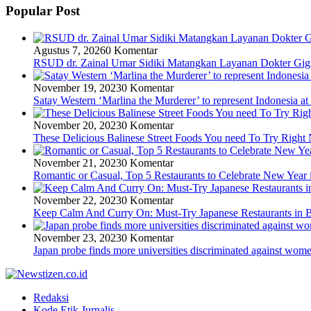
Popular Post
Agustus 7, 2026
0 Komentar
RSUD dr. Zainal Umar Sidiki Matangkan Layanan Dokter Gigi 
November 19, 2023
0 Komentar
Satay Western ‘Marlina the Murderer’ to represent Indonesia at
November 20, 2023
0 Komentar
These Delicious Balinese Street Foods You need To Try Righ
November 21, 2023
0 Komentar
Romantic or Casual, Top 5 Restaurants to Celebrate New Year 
November 22, 2023
0 Komentar
Keep Calm And Curry On: Must-Try Japanese Restaurants in B
November 23, 2023
0 Komentar
Japan probe finds more universities discriminated against wom
Redaksi
Kode Etik Jurnalis