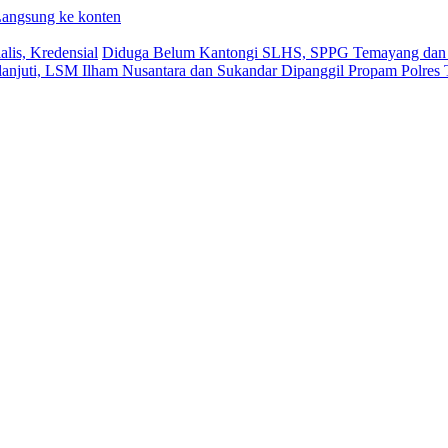
angsung ke konten
lis, Kredensial
Diduga Belum Kantongi SLHS, SPPG Temayang dan T
lanjuti, LSM Ilham Nusantara dan Sukandar Dipanggil Propam Polres