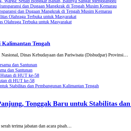
rak, Warga: Setiap Bongkar Bahan, Baunya Sangat Mengganggu
ransparansi dan Dugaan Mangkrak di Tengah Musim Kemarau
as Olahraga Terbuka untuk Masyarakat
i Kalimantan Tengah
 Nasional, Dinas Kebudayaan dan Pariwisata (Disbudpar) Provinsi…
ama dan Santunan
utan di HUT ke-58
njung, Tonggak Baru untuk Stabilitas d
serah terima jabatan dan acara pisah…