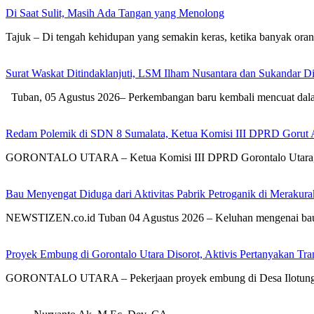
Di Saat Sulit, Masih Ada Tangan yang Menolong
Tajuk – Di tengah kehidupan yang semakin keras, ketika banyak or
Surat Waskat Ditindaklanjuti, LSM Ilham Nusantara dan Sukandar D
Tuban, 05 Agustus 2026– Perkembangan baru kembali mencuat dal
Redam Polemik di SDN 8 Sumalata, Ketua Komisi III DPRD Gorut 
GORONTALO UTARA – Ketua Komisi III DPRD Gorontalo Utara, Dh
Bau Menyengat Diduga dari Aktivitas Pabrik Petroganik di Meraku
NEWSTIZEN.co.id Tuban 04 Agustus 2026 – Keluhan mengenai bau
Proyek Embung di Gorontalo Utara Disorot, Aktivis Pertanyakan T
GORONTALO UTARA – Pekerjaan proyek embung di Desa Ilotunggu