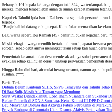
Sebanyak 101 kepala keluarga dengan total 324 jiwa terdampak banj
mereka, mencari tempat lebih aman di rumah kerabat maupun tetangga
Kapolsek Taluditi Ipda Ismail Dai bersama sejumlah personel turun 
terjebak.
“Banjir kali ini datang cukup cepat. Kami fokus memastikan keselama
Bagi warga seperti Ibu Ramlah (45), banjir ini bukan kejadian baru. 
Meski sebagian warga memilih bertahan di rumah, aparat bersama pe
sorotan, sebab debit airnya meningkat tajam setiap kali hujan deras 
Pemerintah kecamatan dan desa mendesak adanya solusi permanen dar
evakuasi setiap kali hujan deras,” ungkap perwakilan pemerintah desa
Hingga Rabu dini hari, air mulai berangsur surut, namun aparat ke
susulan. (***)
Berita Terkait
Diduga Belum Kantongi SLHS, SPPG Temayang dan Tahulu Tetap B
Di Saat Sulit, Masih Ada Tangan yang Menolong
Surat Waskat Ditindaklanjuti, LSM Ilham Nusantara dan Sukandar D
Redam Polemik di SDN 8 Sumalata, Ketua Komisi III DPRD Gorut 
Bau Menyengat Diduga dari Aktivitas Pabrik Petroganik di Meraku
Proyek Embung di Gorontalo Utara Disorot, Aktivis Pertanyakan T