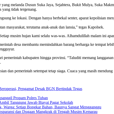
ir yang melanda Dusun Suka Jaya, Sejahtera, Bukit Mulya, Suka Makm
 yang tidak tergenang.
langsung ke lokasi. Dengan hanya berbekal senter, aparat kepolisian 
tan masyarakat, terutama anak-anak dan lansia,” tegas Kapolsek.
“Setiap musim hujan kami selalu was-was. Alhamdulillah malam ini apar
merintah desa membantu memindahkan barang berharga ke tempat lebih 
mengguyur.
i pemerintah kabupaten hingga provinsi. “Taluditi memang langganan
.
polisian dan pemerintah setempat tetap siaga. Cuaca yang masih mend
eroperasi, Pengamat Desak BGN Bertindak Tegas
ipanggil Propam Polres Tuban
Ambil Tanggung Jawab Biayai Pagar Sekolah
rak, Warga: Setiap Bongkar Bahan, Baunya Sangat Mengganggu
ransparansi dan Dugaan Mangkrak di Tengah Musim Kemarau