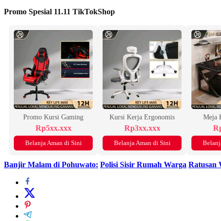
Promo Spesial 11.11 TikTokShop
Promo Kursi Gaming
Kursi Kerja Ergonomis
Meja 
Rp5xx.xxx
Rp3xx.xxx
Rp
Belanja Aman di Sini
Belanja Aman di Sini
Belanj
Banjir Malam di Pohuwato:
Polisi Sisir Rumah Warga
Ratusan 