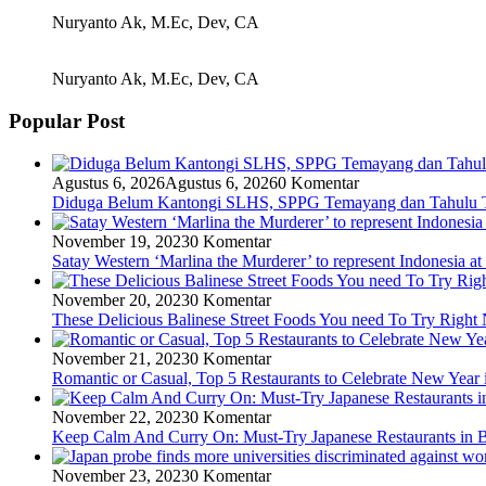
Nuryanto Ak, M.Ec, Dev, CA
Nuryanto Ak, M.Ec, Dev, CA
Popular Post
Agustus 6, 2026
Agustus 6, 2026
0 Komentar
Diduga Belum Kantongi SLHS, SPPG Temayang dan Tahulu Te
November 19, 2023
0 Komentar
Satay Western ‘Marlina the Murderer’ to represent Indonesia at
November 20, 2023
0 Komentar
These Delicious Balinese Street Foods You need To Try Righ
November 21, 2023
0 Komentar
Romantic or Casual, Top 5 Restaurants to Celebrate New Year 
November 22, 2023
0 Komentar
Keep Calm And Curry On: Must-Try Japanese Restaurants in B
November 23, 2023
0 Komentar