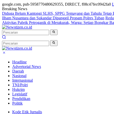
google.com, pub-5958770480629355, DIRECT, f08c47fec0942fa0
L
Breaking News
Diduga Belum Kantongi SLHS, SPPG Temayang dan Tahulu Tetap B
Ilham Nusantara dan Sukandar Dipanggil Propam Polres Tuban
Reda
Aktivitas Pabrik Petroganik di Merakurak, Warga: Setiap Bongkar
Headline
Advertorial News
Daerah
Nasional
Internasional
TNI/Polri
Hukrim
Legislatif
Pendidikan
Politik
Kode Etik Jurnalis