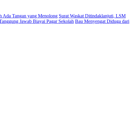
sih Ada Tangan yang Menolong
Surat Waskat Ditindaklanjuti, LSM
Tanggung Jawab Biayai Pagar Sekolah
Bau Menyengat Diduga dari