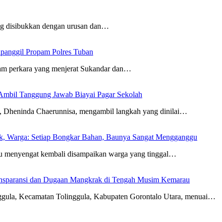
ang disibukkan dengan urusan dan…
ipanggil Propam Polres Tuban
am perkara yang menjerat Sukandar dan…
Ambil Tanggung Jawab Biayai Pagar Sekolah
eninda Chaerunnisa, mengambil langkah yang dinilai…
rak, Warga: Setiap Bongkar Bahan, Baunya Sangat Mengganggu
 menyengat kembali disampaikan warga yang tinggal…
ransparansi dan Dugaan Mangkrak di Tengah Musim Kemarau
la, Kecamatan Tolinggula, Kabupaten Gorontalo Utara, menuai…