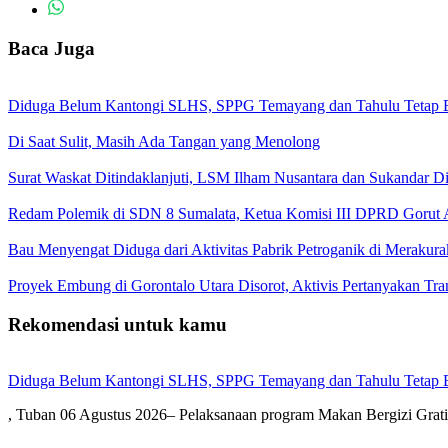
Baca Juga
Diduga Belum Kantongi SLHS, SPPG Temayang dan Tahulu Tetap B
Di Saat Sulit, Masih Ada Tangan yang Menolong
Surat Waskat Ditindaklanjuti, LSM Ilham Nusantara dan Sukandar D
Redam Polemik di SDN 8 Sumalata, Ketua Komisi III DPRD Gorut 
Bau Menyengat Diduga dari Aktivitas Pabrik Petroganik di Meraku
Proyek Embung di Gorontalo Utara Disorot, Aktivis Pertanyakan T
Rekomendasi untuk kamu
Diduga Belum Kantongi SLHS, SPPG Temayang dan Tahulu Tetap B
, Tuban 06 Agustus 2026– Pelaksanaan program Makan Bergizi Gra