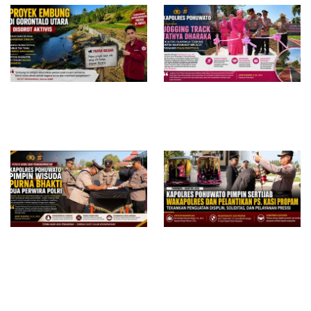
Proyek Embung di Gorontalo
Kapolres Pohuwato Resmikan
Utara Disorot, Aktivis
Jogging Track Tathya Dharaka,
Pertanyakan Transparansi dan
Fasilitas Olahraga Terbuka
Dugaan Mangkrak di Tengah
untuk Masyarakat
Musim Kemarau
Kapolres Pohuwato Pimpin
Kapolres Pohuwato Pimpin
Wisuda Purna Bhakti Dua
Sertijab Wakapolres dan
Perwira, Tradisi Pedang Pora
Pelantikan Ps. Kasi Propam,
Warnai Pelepasan Penuh
Tekankan Penguatan Disiplin
Penghormatan
dan Pelayanan Presisi