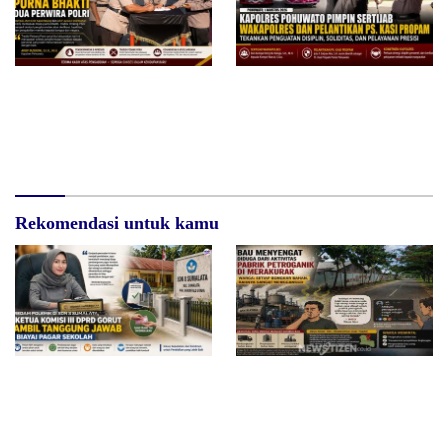
Kapolres Pohuwato Pimpin
Kapolres Pohuwato Pimpin
Wisuda Purna Bhakti Dua
Sertijab Wakapolres dan
Perwira, Tradisi Pedang Pora
Pelantikan Ps. Kasi Propam,
Warnai Pelepasan Penuh
Tekankan Penguatan Disiplin
Penghormatan
dan Pelayanan Presisi
Rekomendasi untuk kamu
Redam Polemik di SDN 8
Bau Menyengat Diduga dari
Sumalata, Ketua Komisi III
Aktivitas Pabrik Petroganik di
DPRD Gorut Ambil Tanggung
Merakurak, Warga: Setiap
Jawab Biayai Pagar Sekolah
Bongkar Bahan, Baunya Sangat
Mengganggu