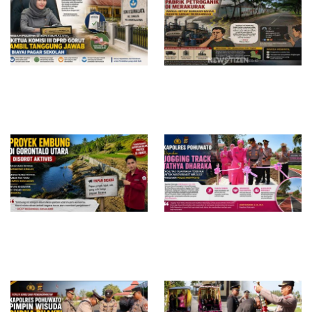
Redam Polemik di SDN 8
Bau Menyengat Diduga dari
Sumalata, Ketua Komisi III
Aktivitas Pabrik Petroganik di
DPRD Gorut Ambil Tanggung
Merakurak, Warga: Setiap
Jawab Biayai Pagar Sekolah
Bongkar Bahan, Baunya Sangat
Mengganggu
Proyek Embung di Gorontalo
Kapolres Pohuwato Resmikan
Utara Disorot, Aktivis
Jogging Track Tathya Dharaka,
Pertanyakan Transparansi dan
Fasilitas Olahraga Terbuka
Dugaan Mangkrak di Tengah
untuk Masyarakat
Musim Kemarau