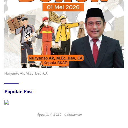
Nuryanto Ak, M.Ec, Dev, CA
Popular Post
Agustus 4, 2026
0 Komentar
Redam Polemik di SDN 8 Sumalata, Ketua
Komisi III DPRD Gorut Ambil Tanggung Jawab