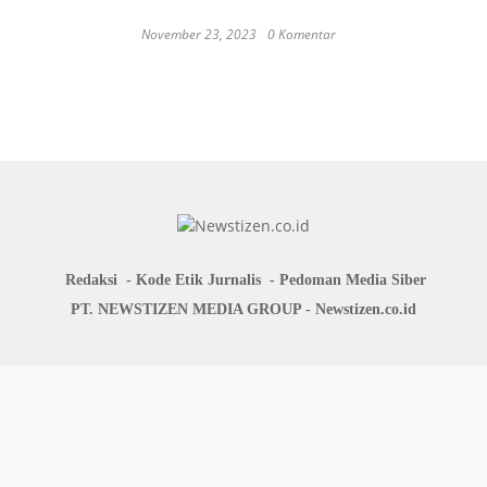
November 23, 2023
0 Komentar
Japan probe finds more universities
discriminated against women
Redaksi
Kode Etik Jurnalis
Pedoman Media Siber
PT. NEWSTIZEN MEDIA GROUP - Newstizen.co.id