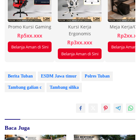
Promo Kursi Gaming
Kursi Kerja
Meja Kerja/G
Ergonomis
Rp5xx.xxx
Rp2xx.xx
Rp3xx.xxx
Belanja Aman di Sini
Belanja Aman di
Belanja Aman di Sini
Berita Tuban
ESDM Jawa timur
Polres Tuban
Tambang galian c
Tambang silika
Baca Juga