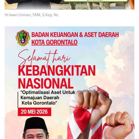
Hi Iwan Usman, SKM, S.Kep, Ns