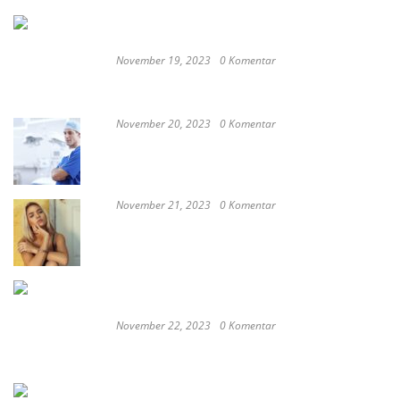
Biayai Pagar Sekolah
November 19, 2023
0 Komentar
Satay Western ‘Marlina the Murderer’ to
represent Indonesia at the Oscars
November 20, 2023
0 Komentar
These Delicious Balinese Street Foods You need To
Try Right Now
November 21, 2023
0 Komentar
Romantic or Casual, Top 5 Restaurants to
Celebrate New Year in Bali
November 22, 2023
0 Komentar
Keep Calm And Curry On: Must-Try Japanese
Restaurants in Bali