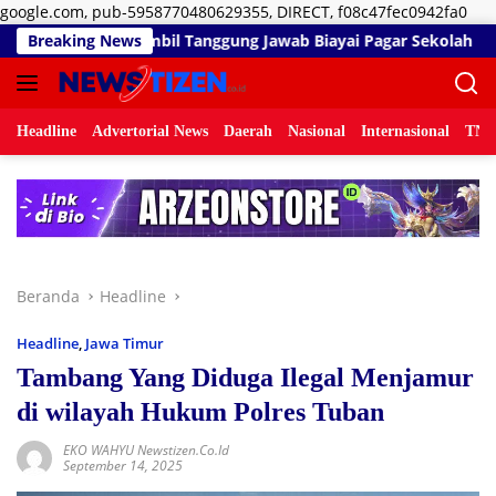
Lan
google.com, pub-5958770480629355, DIRECT, f08c47fec0942fa0
ke
awab Biayai Pagar Sekolah
Breaking News
Bau Menyengat Diduga dari A
kon
Headline
Advertorial News
Daerah
Nasional
Internasional
TNI/
Beranda
Headline
Headline
,
Jawa Timur
Tambang Yang Diduga Ilegal Menjamur
di wilayah Hukum Polres Tuban
EKO WAHYU Newstizen.co.id
September 14, 2025