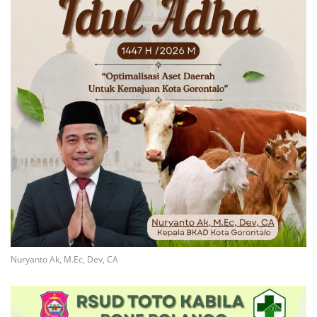
Nuryanto Ak, M.Ec, Dev, CA