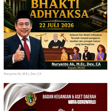
Nuryanto Ak, M.Ec, Dev, CA