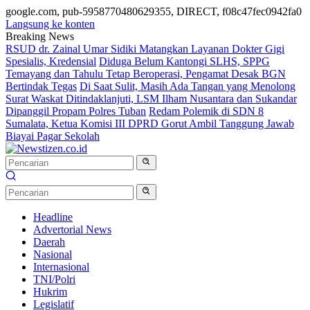
google.com, pub-5958770480629355, DIRECT, f08c47fec0942fa0
Langsung ke konten
Breaking News
RSUD dr. Zainal Umar Sidiki Matangkan Layanan Dokter Gigi
Spesialis, Kredensial
Diduga Belum Kantongi SLHS, SPPG
Temayang dan Tahulu Tetap Beroperasi, Pengamat Desak BGN
Bertindak Tegas
Di Saat Sulit, Masih Ada Tangan yang Menolong
Surat Waskat Ditindaklanjuti, LSM Ilham Nusantara dan Sukandar
Dipanggil Propam Polres Tuban
Redam Polemik di SDN 8
Sumalata, Ketua Komisi III DPRD Gorut Ambil Tanggung Jawab
Biayai Pagar Sekolah
Headline
Advertorial News
Daerah
Nasional
Internasional
TNI/Polri
Hukrim
Legislatif