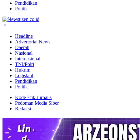
Pendidikan
Politik
Headline
Advertorial News
Daerah
Nasional
Internasional
TNI/Polri
Hukrim
Legislatif
Pendidikan
Politik
Kode Etik Jurnalis
Pedoman Media Siber
Redaksi