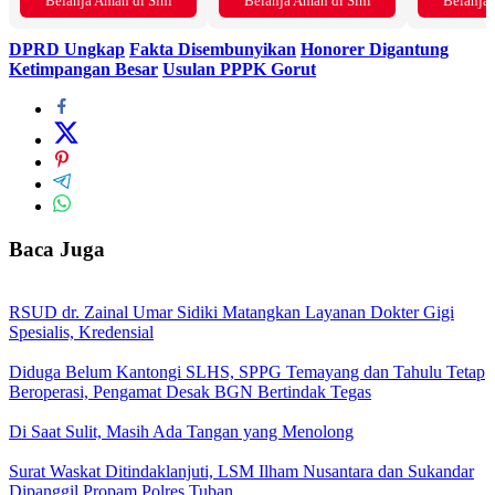
Belanja Aman di Sini
Belanja Aman di Sini
Belanja 
DPRD Ungkap
Fakta Disembunyikan
Honorer Digantung
Ketimpangan Besar
Usulan PPPK Gorut
Baca Juga
RSUD dr. Zainal Umar Sidiki Matangkan Layanan Dokter Gigi
Spesialis, Kredensial
Diduga Belum Kantongi SLHS, SPPG Temayang dan Tahulu Tetap
Beroperasi, Pengamat Desak BGN Bertindak Tegas
Di Saat Sulit, Masih Ada Tangan yang Menolong
Surat Waskat Ditindaklanjuti, LSM Ilham Nusantara dan Sukandar
Dipanggil Propam Polres Tuban