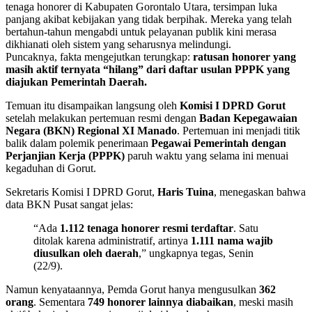
tenaga honorer di Kabupaten Gorontalo Utara, tersimpan luka
panjang akibat kebijakan yang tidak berpihak. Mereka yang telah
bertahun-tahun mengabdi untuk pelayanan publik kini merasa
dikhianati oleh sistem yang seharusnya melindungi.
Puncaknya, fakta mengejutkan terungkap:
ratusan honorer yang
masih aktif ternyata “hilang” dari daftar usulan PPPK yang
diajukan Pemerintah Daerah.
Temuan itu disampaikan langsung oleh
Komisi I DPRD Gorut
setelah melakukan pertemuan resmi dengan
Badan Kepegawaian
Negara (BKN) Regional XI Manado
. Pertemuan ini menjadi titik
balik dalam polemik penerimaan
Pegawai Pemerintah dengan
Perjanjian Kerja (PPPK)
paruh waktu yang selama ini menuai
kegaduhan di Gorut.
Sekretaris Komisi I DPRD Gorut,
Haris Tuina
, menegaskan bahwa
data BKN Pusat sangat jelas:
“Ada
1.112 tenaga honorer resmi terdaftar
. Satu
ditolak karena administratif, artinya
1.111 nama wajib
diusulkan oleh daerah
,” ungkapnya tegas, Senin
(22/9).
Namun kenyataannya, Pemda Gorut hanya mengusulkan
362
orang
. Sementara
749 honorer lainnya diabaikan
, meski masih