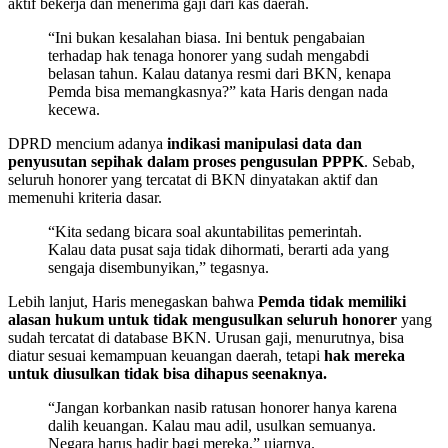
aktif bekerja dan menerima gaji dari kas daerah.
“Ini bukan kesalahan biasa. Ini bentuk pengabaian
terhadap hak tenaga honorer yang sudah mengabdi
belasan tahun. Kalau datanya resmi dari BKN, kenapa
Pemda bisa memangkasnya?” kata Haris dengan nada
kecewa.
DPRD mencium adanya
indikasi manipulasi data dan
penyusutan sepihak dalam proses pengusulan PPPK
. Sebab,
seluruh honorer yang tercatat di BKN dinyatakan aktif dan
memenuhi kriteria dasar.
“Kita sedang bicara soal akuntabilitas pemerintah.
Kalau data pusat saja tidak dihormati, berarti ada yang
sengaja disembunyikan,” tegasnya.
Lebih lanjut, Haris menegaskan bahwa
Pemda tidak memiliki
alasan hukum untuk tidak mengusulkan seluruh honorer
yang
sudah tercatat di database BKN. Urusan gaji, menurutnya, bisa
diatur sesuai kemampuan keuangan daerah, tetapi
hak mereka
untuk diusulkan tidak bisa dihapus seenaknya.
“Jangan korbankan nasib ratusan honorer hanya karena
dalih keuangan. Kalau mau adil, usulkan semuanya.
Negara harus hadir bagi mereka,” ujarnya.