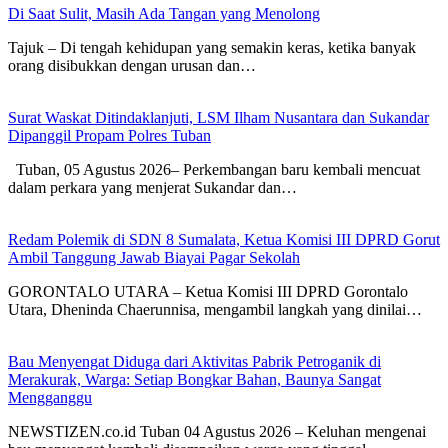
Di Saat Sulit, Masih Ada Tangan yang Menolong
Tajuk – Di tengah kehidupan yang semakin keras, ketika banyak
orang disibukkan dengan urusan dan…
Surat Waskat Ditindaklanjuti, LSM Ilham Nusantara dan Sukandar
Dipanggil Propam Polres Tuban
Tuban, 05 Agustus 2026– Perkembangan baru kembali mencuat
dalam perkara yang menjerat Sukandar dan…
Redam Polemik di SDN 8 Sumalata, Ketua Komisi III DPRD Gorut
Ambil Tanggung Jawab Biayai Pagar Sekolah
GORONTALO UTARA – Ketua Komisi III DPRD Gorontalo
Utara, Dheninda Chaerunnisa, mengambil langkah yang dinilai…
Bau Menyengat Diduga dari Aktivitas Pabrik Petroganik di
Merakurak, Warga: Setiap Bongkar Bahan, Baunya Sangat
Mengganggu
NEWSTIZEN.co.id Tuban 04 Agustus 2026 – Keluhan mengenai