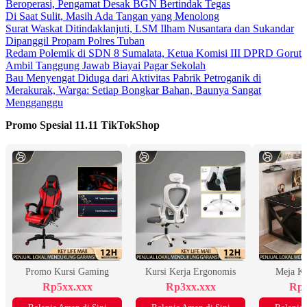
Beroperasi, Pengamat Desak BGN Bertindak Tegas
Di Saat Sulit, Masih Ada Tangan yang Menolong
Surat Waskat Ditindaklanjuti, LSM Ilham Nusantara dan Sukandar
Dipanggil Propam Polres Tuban
Redam Polemik di SDN 8 Sumalata, Ketua Komisi III DPRD Gorut
Ambil Tanggung Jawab Biayai Pagar Sekolah
Bau Menyengat Diduga dari Aktivitas Pabrik Petroganik di
Merakurak, Warga: Setiap Bongkar Bahan, Baunya Sangat
Mengganggu
Promo Spesial 11.11 TikTokShop
Promo Kursi Gaming
Kursi Kerja Ergonomis
Meja K
Rp5xx.xxx
Rp3xx.xxx
Rp2