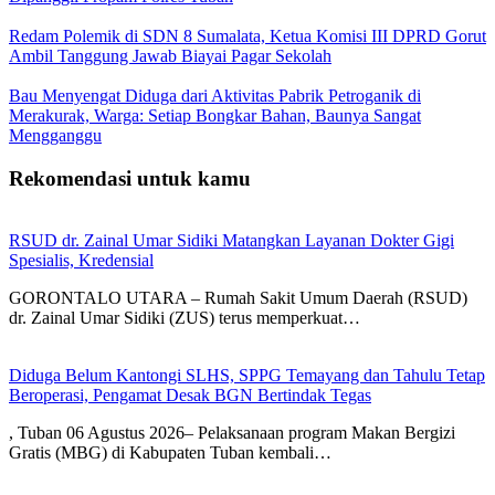
Redam Polemik di SDN 8 Sumalata, Ketua Komisi III DPRD Gorut
Ambil Tanggung Jawab Biayai Pagar Sekolah
Bau Menyengat Diduga dari Aktivitas Pabrik Petroganik di
Merakurak, Warga: Setiap Bongkar Bahan, Baunya Sangat
Mengganggu
Rekomendasi untuk kamu
RSUD dr. Zainal Umar Sidiki Matangkan Layanan Dokter Gigi
Spesialis, Kredensial
GORONTALO UTARA – Rumah Sakit Umum Daerah (RSUD)
dr. Zainal Umar Sidiki (ZUS) terus memperkuat…
Diduga Belum Kantongi SLHS, SPPG Temayang dan Tahulu Tetap
Beroperasi, Pengamat Desak BGN Bertindak Tegas
, Tuban 06 Agustus 2026– Pelaksanaan program Makan Bergizi
Gratis (MBG) di Kabupaten Tuban kembali…