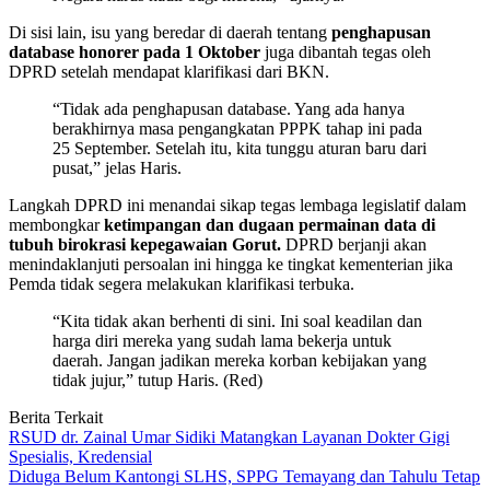
Di sisi lain, isu yang beredar di daerah tentang
penghapusan
database honorer pada 1 Oktober
juga dibantah tegas oleh
DPRD setelah mendapat klarifikasi dari BKN.
“Tidak ada penghapusan database. Yang ada hanya
berakhirnya masa pengangkatan PPPK tahap ini pada
25 September. Setelah itu, kita tunggu aturan baru dari
pusat,” jelas Haris.
Langkah DPRD ini menandai sikap tegas lembaga legislatif dalam
membongkar
ketimpangan dan dugaan permainan data di
tubuh birokrasi kepegawaian Gorut.
DPRD berjanji akan
menindaklanjuti persoalan ini hingga ke tingkat kementerian jika
Pemda tidak segera melakukan klarifikasi terbuka.
“Kita tidak akan berhenti di sini. Ini soal keadilan dan
harga diri mereka yang sudah lama bekerja untuk
daerah. Jangan jadikan mereka korban kebijakan yang
tidak jujur,” tutup Haris. (Red)
Berita Terkait
RSUD dr. Zainal Umar Sidiki Matangkan Layanan Dokter Gigi
Spesialis, Kredensial
Diduga Belum Kantongi SLHS, SPPG Temayang dan Tahulu Tetap