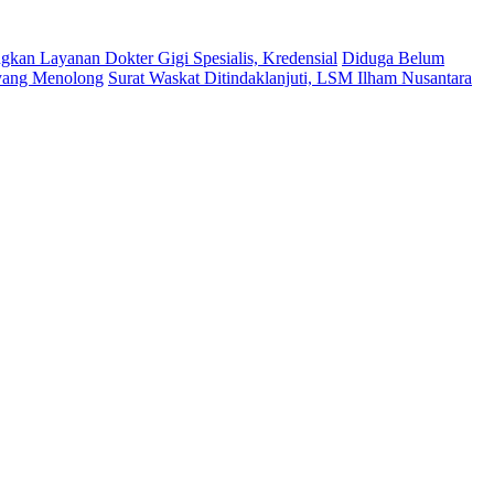
kan Layanan Dokter Gigi Spesialis, Kredensial
Diduga Belum
 yang Menolong
Surat Waskat Ditindaklanjuti, LSM Ilham Nusantara