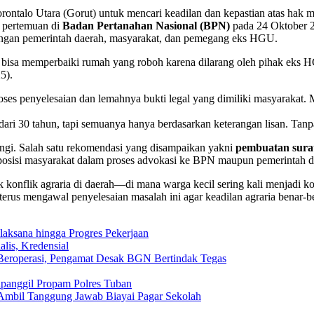
ntalo Utara (Gorut) untuk mencari keadilan dan kepastian atas hak
m pertemuan di
Badan Pertanahan Nasional (BPN)
pada 24 Oktober 20
ingan pemerintah daerah, masyarakat, dan pemegang eks HGU.
ak bisa memperbaiki rumah yang roboh karena dilarang oleh pihak eks 
5).
ses penyelesaian dan lemahnya bukti legal yang dimiliki masyarakat
i 30 tahun, tapi semuanya hanya berdasarkan keterangan lisan. Tanpa le
gi. Salah satu rekomendasi yang disampaikan yakni
pembuatan sura
posisi masyarakat dalam proses advokasi ke BPN maupun pemerintah d
konflik agraria di daerah—di mana warga kecil sering kali menjadi ko
rus mengawal penyelesaian masalah ini agar keadilan agraria benar-be
aksana hingga Progres Pekerjaan
lis, Kredensial
eroperasi, Pengamat Desak BGN Bertindak Tegas
ipanggil Propam Polres Tuban
Ambil Tanggung Jawab Biayai Pagar Sekolah