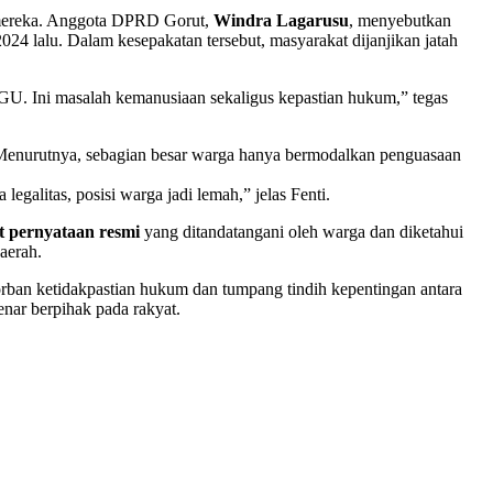
 mereka. Anggota DPRD Gorut,
Windra Lagarusu
, menyebutkan
24 lalu. Dalam kesepakatan tersebut, masyarakat dijanjikan jatah
HGU. Ini masalah kemanusiaan sekaligus kepastian hukum,” tegas
. Menurutnya, sebagian besar warga hanya bermodalkan penguasaan
galitas, posisi warga jadi lemah,” jelas Fenti.
t pernyataan resmi
yang ditandatangani oleh warga dan diketahui
aerah.
rban ketidakpastian hukum dan tumpang tindih kepentingan antara
nar berpihak pada rakyat.