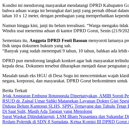
Kondisi ini mendorong masyarakat mendatangi DPRD Kabupaten Goro
bahwa aduan warga ini berangkat dari janji yang pernah dibuat dala
lahan 10 x 12 meter, dengan pembagian yang memperhatikan kepent
Namun hingga kini, janji itu belum terealisasi. “Warga mengaku tid
Windra usai menerima aduan di kantor DPRD Gorut, Senin (21/9/202
Sementara itu,
Anggota DPRD Fenti Basoan
menyoroti lamanya pro
fisik tanpa dokumen hukum yang sah.
“Banyak yang sudah menempati 9 tahun, 10 tahun, bahkan ada lebih dar
DPRD pun mendorong langkah konkret agar hak masyarakat terlindun
kepala desa. Dokumen tersebut diharapkan menjadi dasar penguatan 
Masalah tanah eks HGU di Desa Sogu ini mencerminkan wajah klasik 
negara, korporasi, dan masyarakat. DPRD Gorut berkomitmen untuk te
Berita Terkait
Jejak Anggaran Embung Ilotunggula Dipertanyakan, AMIB Soroti Pel
RSUD dr. Zainal Umar Sidiki Matangkan Layanan Dokter Gigi Spesia
Diduga Belum Kantongi SLHS, SPPG Temayang dan Tahulu Tetap B
Di Saat Sulit, Masih Ada Tangan yang Menolong
Surat Waskat Ditindaklanjuti, LSM Ilham Nusantara dan Sukandar D
Redam Polemik di SDN 8 Sumalata, Ketua Komisi III DPRD Gorut 