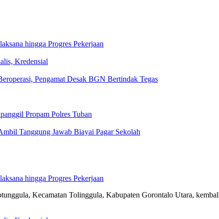
aksana hingga Progres Pekerjaan
lis, Kredensial
eroperasi, Pengamat Desak BGN Bertindak Tegas
ipanggil Propam Polres Tuban
Ambil Tanggung Jawab Biayai Pagar Sekolah
aksana hingga Progres Pekerjaan
gula, Kecamatan Tolinggula, Kabupaten Gorontalo Utara, kemba