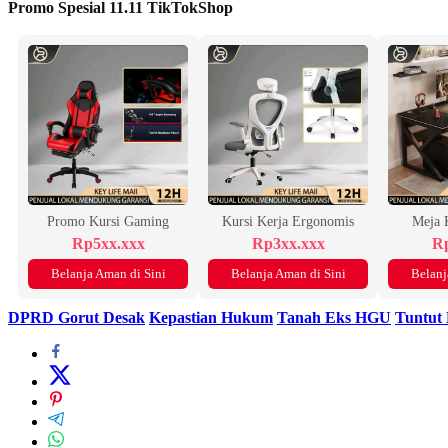
Promo Spesial 11.11 TikTokShop
Promo Kursi Gaming
Kursi Kerja Ergonomis
Meja 
Rp5xx.xxx
Rp3xx.xxx
Rp
Belanja Aman di Sini
Belanja Aman di Sini
Belanj
DPRD Gorut Desak
Kepastian Hukum
Tanah Eks HGU
Tuntut 