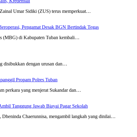
lis, Kredensial
nal Umar Sidiki (ZUS) terus memperkuat…
eroperasi, Pengamat Desak BGN Bertindak Tegas
tis (MBG) di Kabupaten Tuban kembali…
ang disibukkan dengan urusan dan…
ipanggil Propam Polres Tuban
am perkara yang menjerat Sukandar dan…
Ambil Tanggung Jawab Biayai Pagar Sekolah
eninda Chaerunnisa, mengambil langkah yang dinilai…