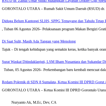
RSUD dr. Zainal Umar Sidiki Matangkan Layanan Dokter Gigi Spesia
GORONTALO UTARA – Rumah Sakit Umum Daerah (RSUD) dr. Zai
Diduga Belum Kantongi SLHS, SPPG Temayang dan Tahulu Tetap B
, Tuban 06 Agustus 2026– Pelaksanaan program Makan Bergizi Gra
Di Saat Sulit, Masih Ada Tangan yang Menolong
Tajuk – Di tengah kehidupan yang semakin keras, ketika banyak or
Surat Waskat Ditindaklanjuti, LSM Ilham Nusantara dan Sukandar D
Tuban, 05 Agustus 2026– Perkembangan baru kembali mencuat dal
Redam Polemik di SDN 8 Sumalata, Ketua Komisi III DPRD Gorut 
GORONTALO UTARA – Ketua Komisi III DPRD Gorontalo Utara, Dh
Nuryanto Ak, M.Ec, Dev, CA