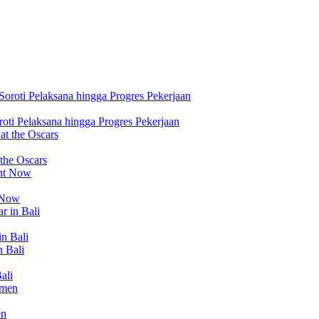
ti Pelaksana hingga Progres Pekerjaan
 the Oscars
t Now
in Bali
ali
en