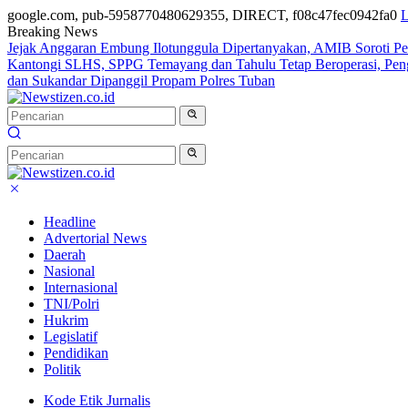
google.com, pub-5958770480629355, DIRECT, f08c47fec0942fa0
L
Breaking News
Jejak Anggaran Embung Ilotunggula Dipertanyakan, AMIB Soroti Pel
Kantongi SLHS, SPPG Temayang dan Tahulu Tetap Beroperasi, Pe
dan Sukandar Dipanggil Propam Polres Tuban
Headline
Advertorial News
Daerah
Nasional
Internasional
TNI/Polri
Hukrim
Legislatif
Pendidikan
Politik
Kode Etik Jurnalis