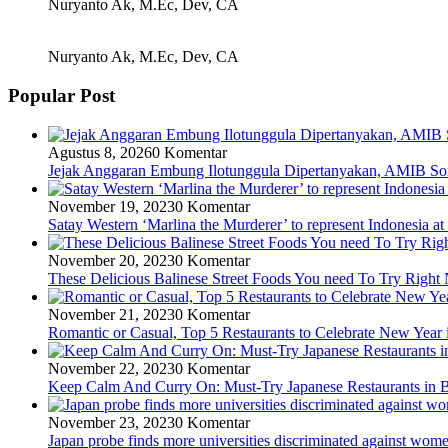
Nuryanto Ak, M.Ec, Dev, CA
Nuryanto Ak, M.Ec, Dev, CA
Popular Post
Agustus 8, 2026
0 Komentar
Jejak Anggaran Embung Ilotunggula Dipertanyakan, AMIB Soro
November 19, 2023
0 Komentar
Satay Western ‘Marlina the Murderer’ to represent Indonesia at
November 20, 2023
0 Komentar
These Delicious Balinese Street Foods You need To Try Righ
November 21, 2023
0 Komentar
Romantic or Casual, Top 5 Restaurants to Celebrate New Year 
November 22, 2023
0 Komentar
Keep Calm And Curry On: Must-Try Japanese Restaurants in B
November 23, 2023
0 Komentar
Japan probe finds more universities discriminated against wom