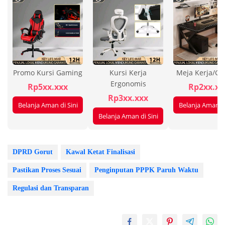
Promo Kursi Gaming
Kursi Kerja
Meja Kerja/G
Ergonomis
Rp5xx.xxx
Rp2xx.xx
Rp3xx.xxx
Belanja Aman di Sini
Belanja Aman di
Belanja Aman di Sini
DPRD Gorut
Kawal Ketat Finalisasi
Pastikan Proses Sesuai
Penginputan PPPK Paruh Waktu
Regulasi dan Transparan