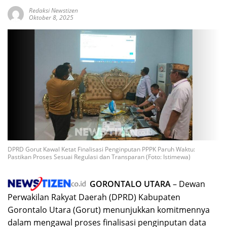
Redaksi Newstizen
Oktober 8, 2025
DPRD Gorut Kawal Ketat Finalisasi Penginputan PPPK Paruh Waktu:
Pastikan Proses Sesuai Regulasi dan Transparan (Foto: Istimewa)
GORONTALO UTARA
– Dewan
Perwakilan Rakyat Daerah (DPRD) Kabupaten
Gorontalo Utara (Gorut) menunjukkan komitmennya
dalam mengawal proses finalisasi penginputan data