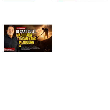
RSUD dr. Zainal Umar Sidiki
Diduga Belum Kantongi SLHS,
Matangkan Layanan Dokter
SPPG Temayang dan Tahulu
Gigi Spesialis, Kredensial
Tetap Beroperasi, Pengamat
Desak BGN Bertindak Tegas
Surat Waskat Ditindaklanjuti,
LSM Ilham Nusantara dan
Sukandar Dipanggil Propam
Polres Tuban
Di Saat Sulit, Masih Ada
Tangan yang Menolong
Redam Polemik di SDN 8
Bau Menyengat Diduga dari
Sumalata, Ketua Komisi III
Aktivitas Pabrik Petroganik di
DPRD Gorut Ambil Tanggung
Merakurak, Warga: Setiap
Jawab Biayai Pagar Sekolah
Bongkar Bahan, Baunya Sangat
Mengganggu