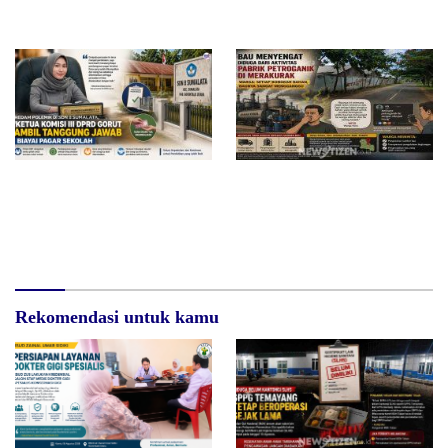
Sukandar Dipanggil Propam
Polres Tuban
Redam Polemik di SDN 8
Bau Menyengat Diduga dari
Sumalata, Ketua Komisi III
Aktivitas Pabrik Petroganik di
DPRD Gorut Ambil Tanggung
Merakurak, Warga: Setiap
Jawab Biayai Pagar Sekolah
Bongkar Bahan, Baunya Sangat
Mengganggu
Rekomendasi untuk kamu