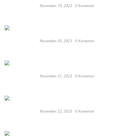
November 19, 2023
0 Komentar
Satay Western ‘Marlina the Murderer’ to
represent Indonesia at the Oscars
November 20, 2023
0 Komentar
These Delicious Balinese Street Foods You need To
Try Right Now
November 21, 2023
0 Komentar
Romantic or Casual, Top 5 Restaurants to
Celebrate New Year in Bali
November 22, 2023
0 Komentar
Keep Calm And Curry On: Must-Try Japanese
Restaurants in Bali