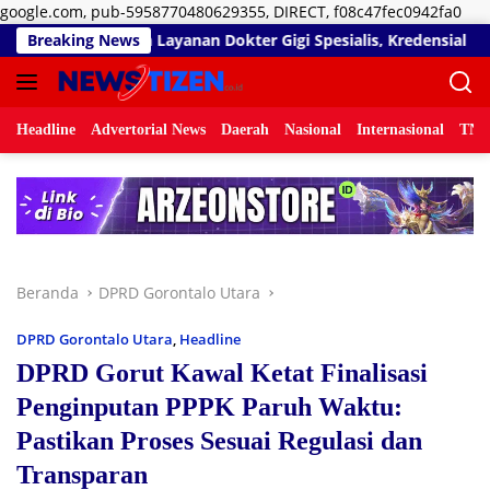
Lan
google.com, pub-5958770480629355, DIRECT, f08c47fec0942fa0
ke
Matangkan Layanan Dokter Gigi Spesialis, Kredensial
Breaking News
Did
kon
Headline
Advertorial News
Daerah
Nasional
Internasional
TNI/
Beranda
DPRD Gorontalo Utara
DPRD Gorontalo Utara
,
Headline
DPRD Gorut Kawal Ketat Finalisasi
Penginputan PPPK Paruh Waktu:
Pastikan Proses Sesuai Regulasi dan
Transparan