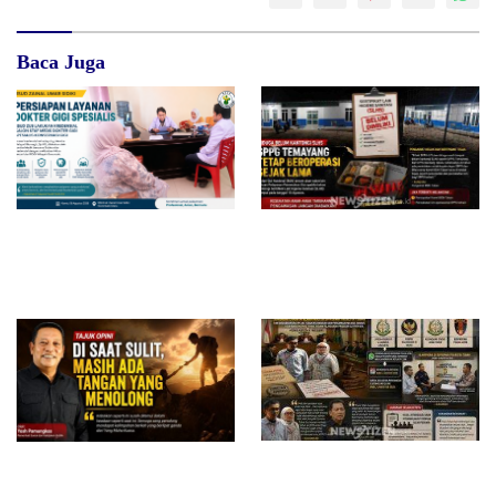
Baca Juga
RSUD dr. Zainal Umar Sidiki
Diduga Belum Kantongi SLHS,
Matangkan Layanan Dokter
SPPG Temayang dan Tahulu
Gigi Spesialis, Kredensial
Tetap Beroperasi, Pengamat
Desak BGN Bertindak Tegas
Surat Waskat Ditindaklanjuti,
Di Saat Sulit, Masih Ada
LSM Ilham Nusantara dan
Tangan yang Menolong