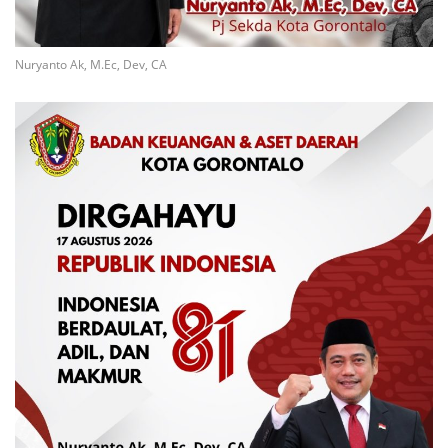
Nuryanto Ak, M.Ec, Dev, CA