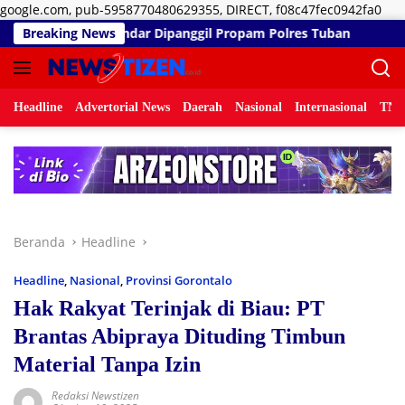
Lan
google.com, pub-5958770480629355, DIRECT, f08c47fec0942fa0
ke
nggil Propam Polres Tuban
Breaking News
Redam Polemik di SDN 8 Suma
kon
Headline
Advertorial News
Daerah
Nasional
Internasional
TNI/
Beranda
Headline
Headline
,
Nasional
,
Provinsi Gorontalo
Hak Rakyat Terinjak di Biau: PT
Brantas Abipraya Dituding Timbun
Material Tanpa Izin
Redaksi Newstizen