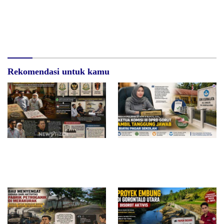
Kapolres Pohuwato Resmikan
Kapolres Pohuwato Pimpin
Jogging Track Tathya Dharaka,
Wisuda Purna Bhakti Dua
Fasilitas Olahraga Terbuka
Perwira, Tradisi Pedang Pora
untuk Masyarakat
Warnai Pelepasan Penuh
Penghormatan
Rekomendasi untuk kamu
Surat Waskat Ditindaklanjuti,
Redam Polemik di SDN 8
LSM Ilham Nusantara dan
Sumalata, Ketua Komisi III
Sukandar Dipanggil Propam
DPRD Gorut Ambil Tanggung
Polres Tuban
Jawab Biayai Pagar Sekolah