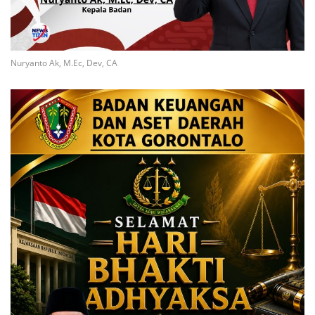
Nuryanto Ak, M.Ec, Dev, CA