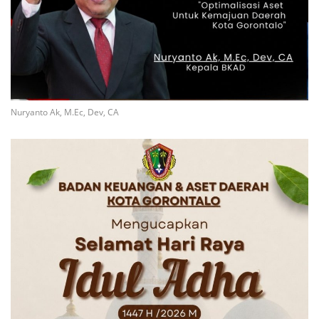
Nuryanto Ak, M.Ec, Dev, CA