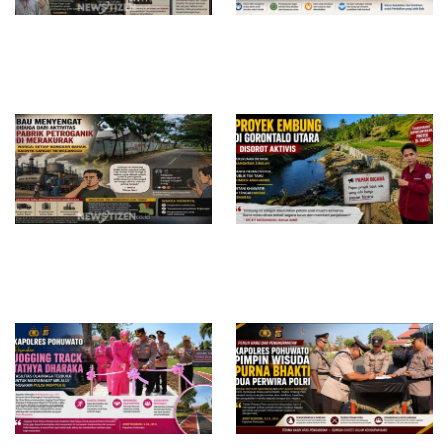
Surat Waskat Ditindaklanjuti,
Redam Polemik di SDN 8
LSM Ilham Nusantara dan
Sumalata, Ketua Komisi III
Sukandar Dipanggil Propam
DPRD Gorut Ambil Tanggung
Polres Tuban
Jawab Biayai Pagar Sekolah
Bau Menyengat Diduga dari
Proyek Embung di Gorontalo
Aktivitas Pabrik Petroganik di
Utara Disorot, Aktivis
Merakurak, Warga: Setiap
Pertanyakan Transparansi dan
Bongkar Bahan, Baunya Sangat
Dugaan Mangkrak di Tengah
Mengganggu
Musim Kemarau