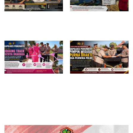
Bau Menyengat Diduga dari
Proyek Embung di Gorontalo
Aktivitas Pabrik Petroganik di
Utara Disorot, Aktivis
Merakurak, Warga: Setiap
Pertanyakan Transparansi dan
Bongkar Bahan, Baunya Sangat
Dugaan Mangkrak di Tengah
Mengganggu
Musim Kemarau
Kapolres Pohuwato Resmikan
Kapolres Pohuwato Pimpin
Jogging Track Tathya Dharaka,
Wisuda Purna Bhakti Dua
Fasilitas Olahraga Terbuka
Perwira, Tradisi Pedang Pora
untuk Masyarakat
Warnai Pelepasan Penuh
Penghormatan