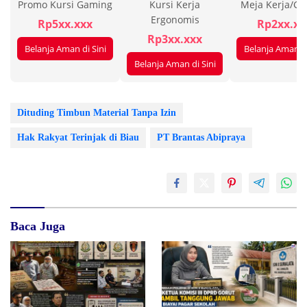
Promo Kursi Gaming
Kursi Kerja
Meja Kerja/G
Ergonomis
Rp5xx.xxx
Rp2xx.xx
Rp3xx.xxx
Belanja Aman di Sini
Belanja Aman di
Belanja Aman di Sini
Dituding Timbun Material Tanpa Izin
Hak Rakyat Terinjak di Biau
PT Brantas Abipraya
Baca Juga