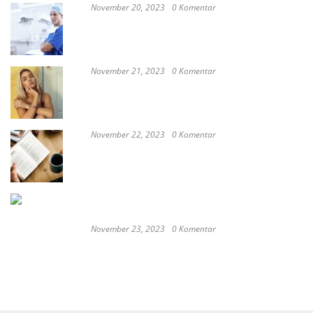
November 20, 2023
0 Komentar
These Delicious Balinese Street Foods You need To
Try Right Now
November 21, 2023
0 Komentar
Romantic or Casual, Top 5 Restaurants to
Celebrate New Year in Bali
November 22, 2023
0 Komentar
Keep Calm And Curry On: Must-Try Japanese
Restaurants in Bali
November 23, 2023
0 Komentar
Japan probe finds more universities
discriminated against women