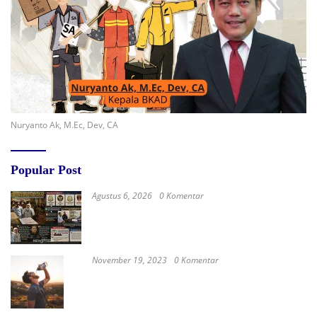
Nuryanto Ak, M.Ec, Dev, CA
Popular Post
Agustus 6, 2026
0 Komentar
Surat Waskat Ditindaklanjuti, LSM Ilham
Nusantara dan Sukandar Dipanggil Propam
Polres Tuban
November 19, 2023
0 Komentar
Satay Western ‘Marlina the Murderer’ to
represent Indonesia at the Oscars