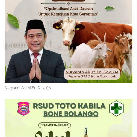
Nuryanto Ak, M.Ec, Dev, CA