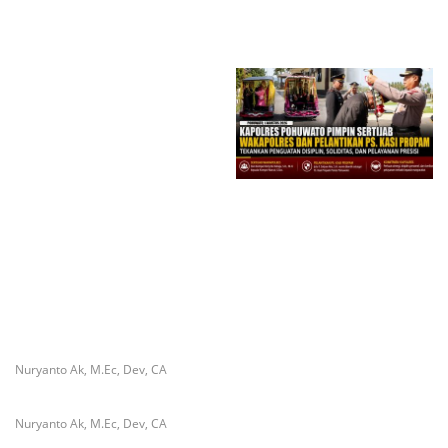
Utara Disorot, Aktivis
Jogging Track Tathya Dharaka,
Pertanyakan Transparansi dan
Fasilitas Olahraga Terbuka
Dugaan Mangkrak di Tengah
untuk Masyarakat
Musim Kemarau
Kapolres Pohuwato Pimpin
Wisuda Purna Bhakti Dua
Perwira, Tradisi Pedang Pora
Warnai Pelepasan Penuh
Penghormatan
Kapolres Pohuwato Pimpin
Sertijab Wakapolres dan
Pelantikan Ps. Kasi Propam,
Tekankan Penguatan Disiplin
dan Pelayanan Presisi
Nuryanto Ak, M.Ec, Dev, CA
Nuryanto Ak, M.Ec, Dev, CA