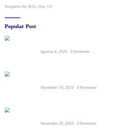
Nuryanto Ak, M.Ec, Dev, CA
Popular Post
Agustus 4, 2026
0 Komentar
Redam Polemik di SDN 8 Sumalata, Ketua
Komisi III DPRD Gorut Ambil Tanggung Jawab
Biayai Pagar Sekolah
November 19, 2023
0 Komentar
Satay Western ‘Marlina the Murderer’ to
represent Indonesia at the Oscars
November 20, 2023
0 Komentar
These Delicious Balinese Street Foods You need To
Try Right Now