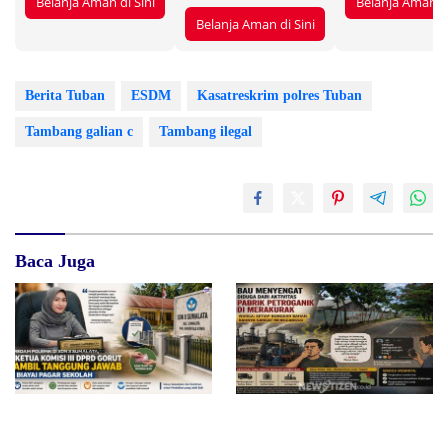
Belanja Aman di Sini
Belanja Aman di
Belanja Aman di Sini
Berita Tuban
ESDM
Kasatreskrim polres Tuban
Tambang galian c
Tambang ilegal
Baca Juga
Redam Polemik di SDN 8
Bau Menyengat Diduga dari
Sumalata, Ketua Komisi III
Aktivitas Pabrik Petroganik di