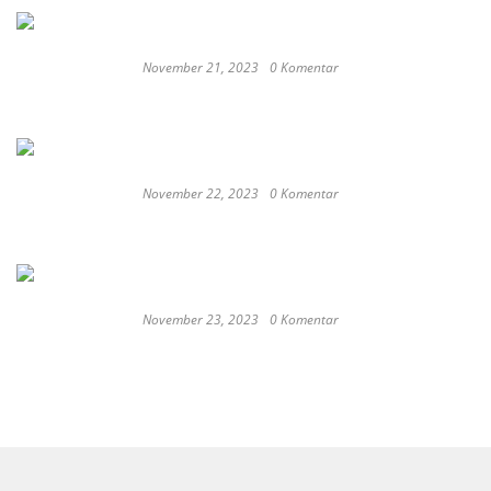
November 21, 2023
0 Komentar
Romantic or Casual, Top 5 Restaurants to
Celebrate New Year in Bali
November 22, 2023
0 Komentar
Keep Calm And Curry On: Must-Try Japanese
Restaurants in Bali
November 23, 2023
0 Komentar
Japan probe finds more universities
discriminated against women