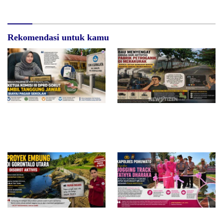
Penghormatan
dan Pelayanan Presisi
Rekomendasi untuk kamu
Redam Polemik di SDN 8
Bau Menyengat Diduga dari
Sumalata, Ketua Komisi III
Aktivitas Pabrik Petroganik di
DPRD Gorut Ambil Tanggung
Merakurak, Warga: Setiap
Jawab Biayai Pagar Sekolah
Bongkar Bahan, Baunya Sangat
Mengganggu
Proyek Embung di Gorontalo
Kapolres Pohuwato Resmikan