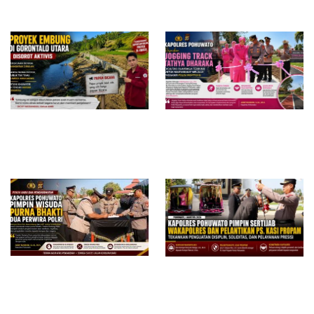
DPRD Gorut Ambil Tanggung
Merakurak, Warga: Setiap
Jawab Biayai Pagar Sekolah
Bongkar Bahan, Baunya Sangat
Mengganggu
Proyek Embung di Gorontalo
Kapolres Pohuwato Resmikan
Utara Disorot, Aktivis
Jogging Track Tathya Dharaka,
Pertanyakan Transparansi dan
Fasilitas Olahraga Terbuka
Dugaan Mangkrak di Tengah
untuk Masyarakat
Musim Kemarau
Kapolres Pohuwato Pimpin
Kapolres Pohuwato Pimpin
Wisuda Purna Bhakti Dua
Sertijab Wakapolres dan
Perwira, Tradisi Pedang Pora
Pelantikan Ps. Kasi Propam,
Warnai Pelepasan Penuh
Tekankan Penguatan Disiplin