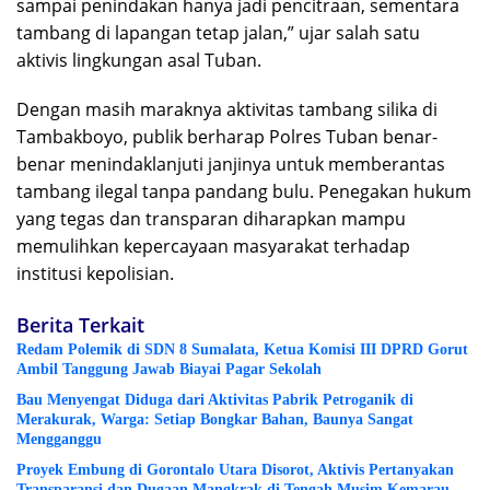
sampai penindakan hanya jadi pencitraan, sementara
tambang di lapangan tetap jalan,” ujar salah satu
aktivis lingkungan asal Tuban.
Dengan masih maraknya aktivitas tambang silika di
Tambakboyo, publik berharap Polres Tuban benar-
benar menindaklanjuti janjinya untuk memberantas
tambang ilegal tanpa pandang bulu. Penegakan hukum
yang tegas dan transparan diharapkan mampu
memulihkan kepercayaan masyarakat terhadap
institusi kepolisian.
Berita Terkait
Redam Polemik di SDN 8 Sumalata, Ketua Komisi III DPRD Gorut
Ambil Tanggung Jawab Biayai Pagar Sekolah
Bau Menyengat Diduga dari Aktivitas Pabrik Petroganik di
Merakurak, Warga: Setiap Bongkar Bahan, Baunya Sangat
Mengganggu
Proyek Embung di Gorontalo Utara Disorot, Aktivis Pertanyakan
Transparansi dan Dugaan Mangkrak di Tengah Musim Kemarau