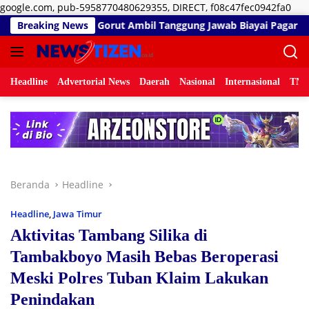
Lan
google.com, pub-5958770480629355, DIRECT, f08c47fec0942fa0
ke
 III DPRD Gorut Ambil Tanggung Jawab Biayai Pagar Sekolah
Breaking News
kon
Headline
Advertorial News
Daerah
Nasional
Internasional
TNI/
Beranda
Headline
Headline
,
Jawa Timur
Aktivitas Tambang Silika di
Tambakboyo Masih Bebas Beroperasi
Meski Polres Tuban Klaim Lakukan
Penindakan