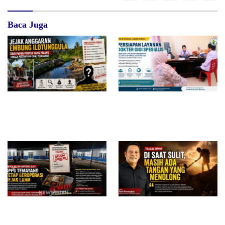
Baca Juga
Jejak Anggaran Embung
RSUD dr. Zainal Umar Sidiki
Ilotunggula Dipertanyakan,
Matangkan Layanan Dokter
AMIB Soroti Pelaksana hingga
Gigi Spesialis, Kredensial
Progres Pekerjaan
Diduga Belum Kantongi SLHS,
Di Saat Sulit, Masih Ada
SPPG Temayang dan Tahulu
Tangan yang Menolong
Tetap Beroperasi, Pengamat