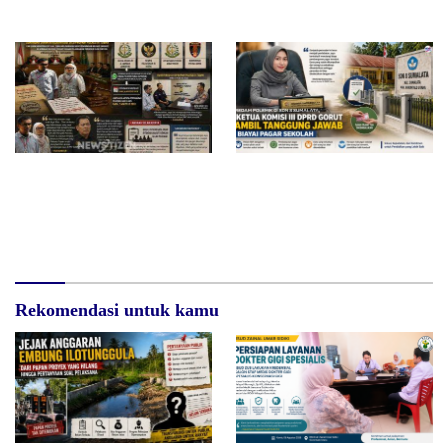
Desak BGN Bertindak Tegas
Surat Waskat Ditindaklanjuti,
Redam Polemik di SDN 8
LSM Ilham Nusantara dan
Sumalata, Ketua Komisi III
Sukandar Dipanggil Propam
DPRD Gorut Ambil Tanggung
Polres Tuban
Jawab Biayai Pagar Sekolah
Rekomendasi untuk kamu