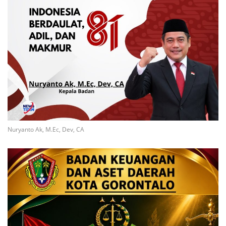
Nuryanto Ak, M.Ec, Dev, CA