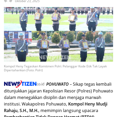
Oktober 23, 2025
Kompol Heny Tegaskan Komitmen Polri: Pelanggar Kode Etik Tak Layak
Dipertahankan (Foto: Polri)
POHUWATO
– Sikap tegas kembali
ditunjukkan jajaran Kepolisian Resor (Polres) Pohuwato
dalam menegakkan disiplin dan menjaga marwah
institusi. Wakapolres Pohuwato,
Kompol Heny Mudji
Rahaju, S.H., M.H.
, memimpin langsung upacara
Pemberhentian Tidak Dengan Hormat (PTDH)