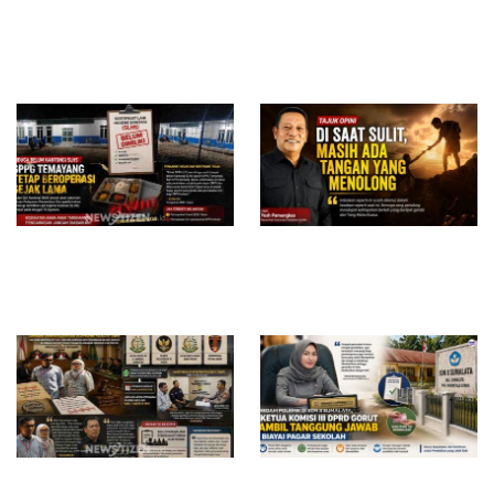
Jejak Anggaran Embung
RSUD dr. Zainal Umar Sidiki
Ilotunggula Dipertanyakan,
Matangkan Layanan Dokter
AMIB Soroti Pelaksana hingga
Gigi Spesialis, Kredensial
Progres Pekerjaan
Diduga Belum Kantongi SLHS,
Di Saat Sulit, Masih Ada
SPPG Temayang dan Tahulu
Tangan yang Menolong
Tetap Beroperasi, Pengamat
Desak BGN Bertindak Tegas
Surat Waskat Ditindaklanjuti,
Redam Polemik di SDN 8