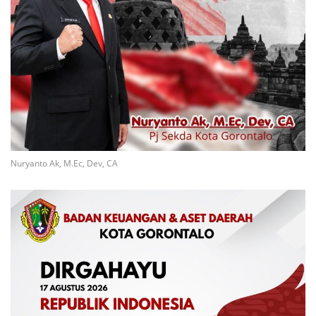
Nuryanto Ak, M.Ec, Dev, CA