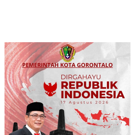
LSM Ilham Nusantara dan
Sumalata, Ketua Komisi III
Sukandar Dipanggil Propam
DPRD Gorut Ambil Tanggung
Polres Tuban
Jawab Biayai Pagar Sekolah