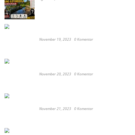
Jejak Anggaran Embung Ilotunggula
Dipertanyakan, AMIB Soroti Pelaksana hingga
Progres Pekerjaan
November 19, 2023
0 Komentar
Satay Western ‘Marlina the Murderer’ to
represent Indonesia at the Oscars
November 20, 2023
0 Komentar
These Delicious Balinese Street Foods You need To
Try Right Now
November 21, 2023
0 Komentar
Romantic or Casual, Top 5 Restaurants to
Celebrate New Year in Bali