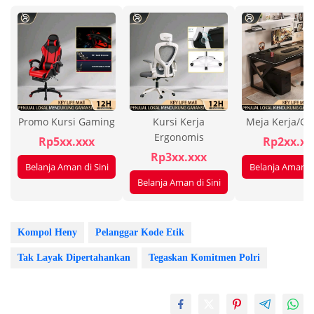
Promo Kursi Gaming
Kursi Kerja
Meja Kerja/G
Ergonomis
Rp5xx.xxx
Rp2xx.xx
Rp3xx.xxx
Belanja Aman di Sini
Belanja Aman di
Belanja Aman di Sini
Kompol Heny
Pelanggar Kode Etik
Tak Layak Dipertahankan
Tegaskan Komitmen Polri