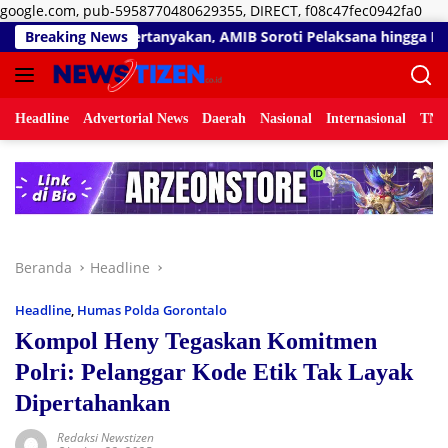
Lan
google.com, pub-5958770480629355, DIRECT, f08c47fec0942fa0
ke
kan, AMIB Soroti Pelaksana hingga Progres Pekerjaan
Breaking News
RS
kon
Headline
Advertorial News
Daerah
Nasional
Internasional
TNI/
Beranda
Headline
Headline
,
Humas Polda Gorontalo
Kompol Heny Tegaskan Komitmen
Polri: Pelanggar Kode Etik Tak Layak
Dipertahankan
Redaksi Newstizen