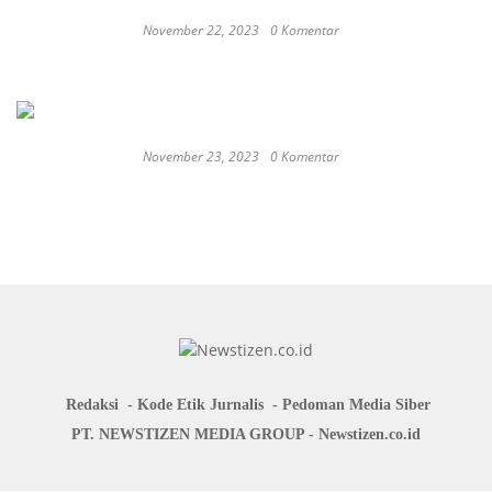
November 22, 2023
0 Komentar
Keep Calm And Curry On: Must-Try Japanese
Restaurants in Bali
November 23, 2023
0 Komentar
Japan probe finds more universities
discriminated against women
Redaksi
Kode Etik Jurnalis
Pedoman Media Siber
PT. NEWSTIZEN MEDIA GROUP - Newstizen.co.id