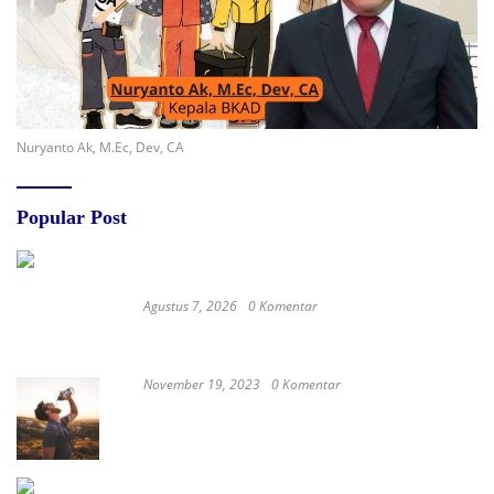
Nuryanto Ak, M.Ec, Dev, CA
Popular Post
Agustus 7, 2026
0 Komentar
RSUD dr. Zainal Umar Sidiki Matangkan
Layanan Dokter Gigi Spesialis, Kredensial
November 19, 2023
0 Komentar
Satay Western ‘Marlina the Murderer’ to
represent Indonesia at the Oscars