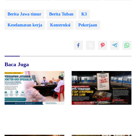
Berita Jawa timur
Berita Tuban
K3
Keselamatan kerja
Konstruksi
Pekerjaan
Baca Juga
RSUD dr. Zainal Umar Sidiki
Diduga Belum Kantongi SLHS,
Matangkan Layanan Dokter
SPPG Temayang dan Tahulu
Gigi Spesialis, Kredensial
Tetap Beroperasi, Pengamat
Desak BGN Bertindak Tegas