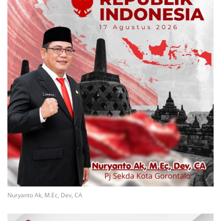
Nuryanto Ak, M.Ec, Dev, CA