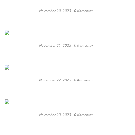
November 20, 2023
0 Komentar
These Delicious Balinese Street Foods You need To
Try Right Now
November 21, 2023
0 Komentar
Romantic or Casual, Top 5 Restaurants to
Celebrate New Year in Bali
November 22, 2023
0 Komentar
Keep Calm And Curry On: Must-Try Japanese
Restaurants in Bali
November 23, 2023
0 Komentar
Japan probe finds more universities
discriminated against women