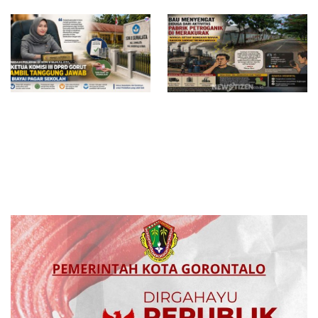
Redam Polemik di SDN 8
Bau Menyengat Diduga dari
Sumalata, Ketua Komisi III
Aktivitas Pabrik Petroganik di
DPRD Gorut Ambil Tanggung
Merakurak, Warga: Setiap
Jawab Biayai Pagar Sekolah
Bongkar Bahan, Baunya Sangat
Mengganggu