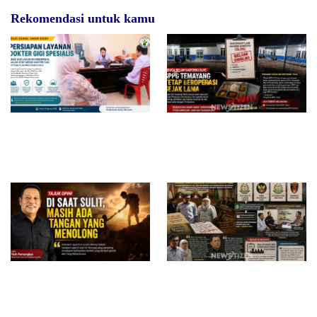
Rekomendasi untuk kamu
RSUD dr. Zainal Umar Sidiki
Diduga Belum Kantongi SLHS,
Matangkan Layanan Dokter
SPPG Temayang dan Tahulu
Gigi Spesialis, Kredensial
Tetap Beroperasi, Pengamat
Desak BGN Bertindak Tegas
Di Saat Sulit, Masih Ada
Surat Waskat Ditindaklanjuti,
Tangan yang Menolong
LSM Ilham Nusantara dan
Sukandar Dipanggil Propam
Polres Tuban