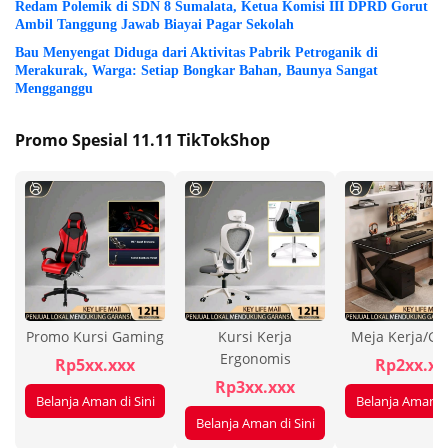
Redam Polemik di SDN 8 Sumalata, Ketua Komisi III DPRD Gorut
Ambil Tanggung Jawab Biayai Pagar Sekolah
Bau Menyengat Diduga dari Aktivitas Pabrik Petroganik di
Merakurak, Warga: Setiap Bongkar Bahan, Baunya Sangat
Mengganggu
Promo Spesial 11.11 TikTokShop
Promo Kursi Gaming
Kursi Kerja
Meja Kerja/G
Ergonomis
Rp5xx.xxx
Rp2xx.xx
Rp3xx.xxx
Belanja Aman di Sini
Belanja Aman di
Belanja Aman di Sini