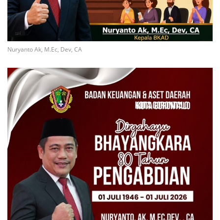
Nuryanto Ak, M.Ec, Dev, CA