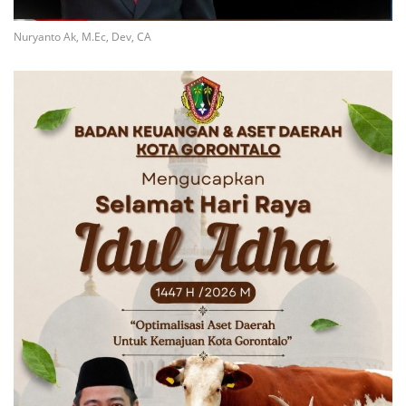
Nuryanto Ak, M.Ec, Dev, CA