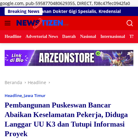
Lan
google.com, pub-5958770480629355, DIRECT, f08c47fec0942fa0
ke
Gigi Spesialis, Kredensial
Breaking News
Diduga Belum Kantongi SLHS
kon
Headline
Advertorial News
Daerah
Nasional
Internasional
TNI/
Beranda
Headline
Headline
,
Jawa Timur
Pembangunan Puskeswan Bancar
Abaikan Keselamatan Pekerja, Diduga
Langgar UU K3 dan Tutupi Informasi
Proyek