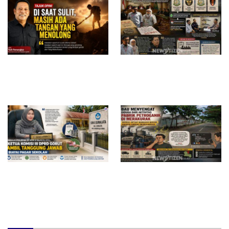
Di Saat Sulit, Masih Ada
Surat Waskat Ditindaklanjuti,
Tangan yang Menolong
LSM Ilham Nusantara dan
Sukandar Dipanggil Propam
Polres Tuban
Redam Polemik di SDN 8
Bau Menyengat Diduga dari
Sumalata, Ketua Komisi III
Aktivitas Pabrik Petroganik di
DPRD Gorut Ambil Tanggung
Merakurak, Warga: Setiap
Jawab Biayai Pagar Sekolah
Bongkar Bahan, Baunya Sangat
Mengganggu