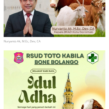
Nuryanto Ak, M.Ec, Dev, CA