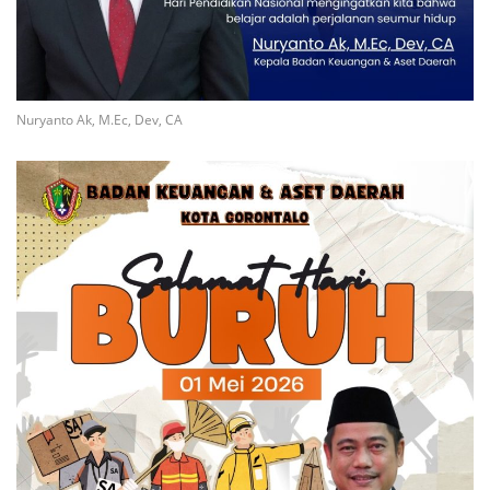
Nuryanto Ak, M.Ec, Dev, CA