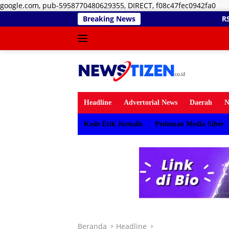
Lan
google.com, pub-5958770480629355, DIRECT, f08c47fec0942fa0
ke
Breaking News
RSUD dr. Zainal Umar S
kon
Headline
Advertorial News
Daerah
N
Kode Etik Jurnalis
Pedoman Media Siber
Beranda
Headline