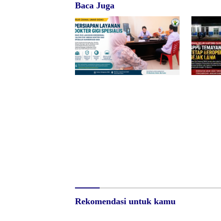
Baca Juga
RSUD dr. Zainal Umar Sidiki
Diduga B
Matangkan Layanan Dokter Gigi
SPPG Tem
Spesialis, Kredensial
Tetap Ber
BGN Bert
Surat Waskat Ditindaklanjuti,
Redam Po
LSM Ilham Nusantara dan
Sumalata,
Sukandar Dipanggil Propam
DPRD Gor
Polres Tuban
Jawab Bia
Rekomendasi untuk kamu