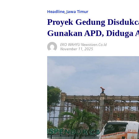
Headline
,
Jawa Timur
Proyek Gedung Disdukca
Gunakan APD, Diduga 
EKO WAHYU Newstizen.co.id
November 11, 2025