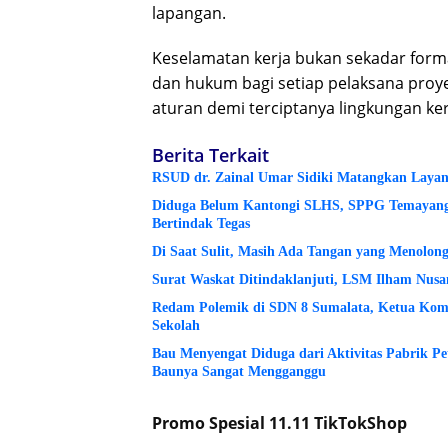
lapangan.
Keselamatan kerja bukan sekadar form
dan hukum bagi setiap pelaksana proy
aturan demi terciptanya lingkungan ke
Berita Terkait
RSUD dr. Zainal Umar Sidiki Matangkan Layanan
Diduga Belum Kantongi SLHS, SPPG Temayang 
Bertindak Tegas
Di Saat Sulit, Masih Ada Tangan yang Menolon
Surat Waskat Ditindaklanjuti, LSM Ilham Nusa
Redam Polemik di SDN 8 Sumalata, Ketua Komi
Sekolah
Bau Menyengat Diduga dari Aktivitas Pabrik P
Baunya Sangat Mengganggu
Promo Spesial 11.11 TikTokShop