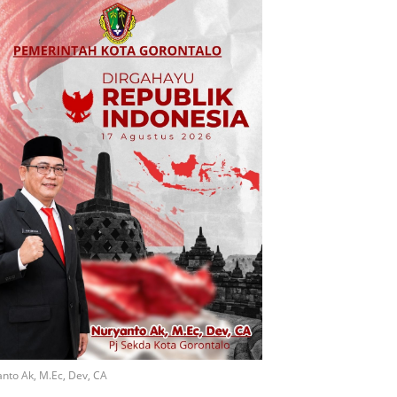
nto Ak, M.Ec, Dev, CA