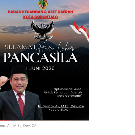
nto Ak, M.Ec, Dev, CA