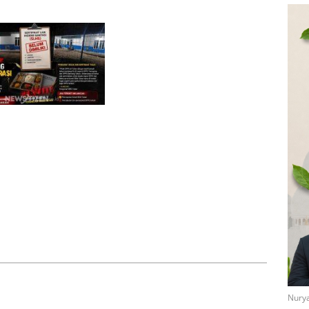
Di Saat Sulit, Masih Ada Tangan
yang Menolong
elum Kantongi SLHS,
ayang dan Tahulu
operasi, Pengamat Desak
indak Tegas
lemik di SDN 8
Bau Menyengat Diduga dari
 Ketua Komisi III
Aktivitas Pabrik Petroganik di
ut Ambil Tanggung
Merakurak, Warga: Setiap
yai Pagar Sekolah
Bongkar Bahan, Baunya Sangat
Mengganggu
Nurya