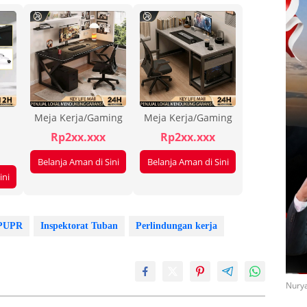
Meja Kerja/Gaming
Meja Kerja/Gaming
Rp2xx.xxx
Rp2xx.xxx
Belanja Aman di Sini
Belanja Aman di Sini
ini
 PUPR
Inspektorat Tuban
Perlindungan kerja
Nurya