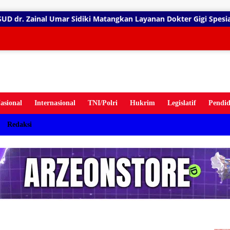
gsung
idiki Matangkan Layanan Dokter Gigi Spesialis, Kredensial
ten
asional
Internasional
TNI/Polri
Hukrim
Legislatif
Pendid
Redaksi