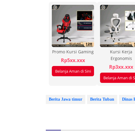
Promo Kursi Gaming
Kursi Kerja
Ergonomis
Rp5xx.xxx
Rp3xx.xxx
Belanja Aman di Sini
Belanja Aman di S
Berita Jawa timur
Berita Tuban
Dinas