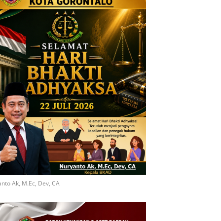
nto Ak, M.Ec, Dev, CA