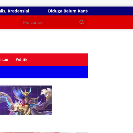
Diduga Belum Kantongi SLHS, SPPG Temayang dan Tahulu Tet
ikan
Politik