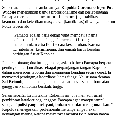
Sementara itu, dalam sambutannya,
Kapolda Gorontalo Irjen Pol.
Widodo
menekankan bahwa profesionalisme dan kesiapsiagaan
Pamapta merupakan kunci utama dalam menjaga stabilitas
keamanan dan ketertiban masyarakat (kamtibmas) di wilayah hukum
Polda Gorontalo.
“Pamapta adalah garis depan yang membawa nama
baik institusi. Setiap langkah mereka di lapangan
mencerminkan citra Polri secara keseluruhan. Karena
itu, integritas, kemampuan, dan empati harus berjalan
beriringan,” ujar Kapolda.
Jenderal bintang dua itu juga menegaskan bahwa Pamapta berperan
penting di luar jam dinas sebagai perpanjangan tangan Kapolres
dalam merespons laporan dan menangani kejadian secara cepat. Ia
menyoroti pentingnya koordinasi lintas fungsi, khususnya dengan
Sat Brimob
, dalam menghadapi ancaman besar seperti bom atau
gangguan kamtibmas berskala tinggi.
Selain sebagai forum teknis, Rakernis ini juga menjadi ruang
pembinaan karakter bagi anggota Pamapta agar mampu tampil
sebagai
“polisi yang melayani, bukan sekadar mengamankan.”
Kapolda menegaskan, profesionalisme tanpa empati akan
kehilangan makna, karena masyarakat menilai Polri bukan hanya