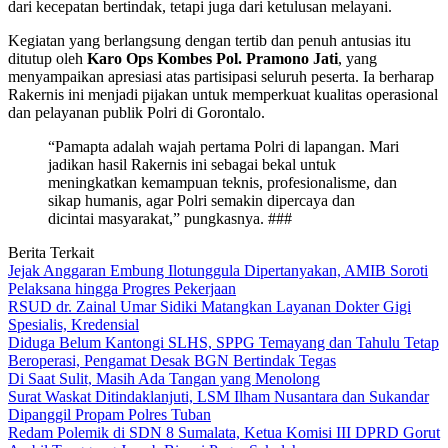
dari kecepatan bertindak, tetapi juga dari ketulusan melayani.
Kegiatan yang berlangsung dengan tertib dan penuh antusias itu
ditutup oleh
Karo Ops Kombes Pol. Pramono Jati
, yang
menyampaikan apresiasi atas partisipasi seluruh peserta. Ia berharap
Rakernis ini menjadi pijakan untuk memperkuat kualitas operasional
dan pelayanan publik Polri di Gorontalo.
“Pamapta adalah wajah pertama Polri di lapangan. Mari
jadikan hasil Rakernis ini sebagai bekal untuk
meningkatkan kemampuan teknis, profesionalisme, dan
sikap humanis, agar Polri semakin dipercaya dan
dicintai masyarakat,” pungkasnya. ###
Berita Terkait
Jejak Anggaran Embung Ilotunggula Dipertanyakan, AMIB Soroti
Pelaksana hingga Progres Pekerjaan
RSUD dr. Zainal Umar Sidiki Matangkan Layanan Dokter Gigi
Spesialis, Kredensial
Diduga Belum Kantongi SLHS, SPPG Temayang dan Tahulu Tetap
Beroperasi, Pengamat Desak BGN Bertindak Tegas
Di Saat Sulit, Masih Ada Tangan yang Menolong
Surat Waskat Ditindaklanjuti, LSM Ilham Nusantara dan Sukandar
Dipanggil Propam Polres Tuban
Redam Polemik di SDN 8 Sumalata, Ketua Komisi III DPRD Gorut