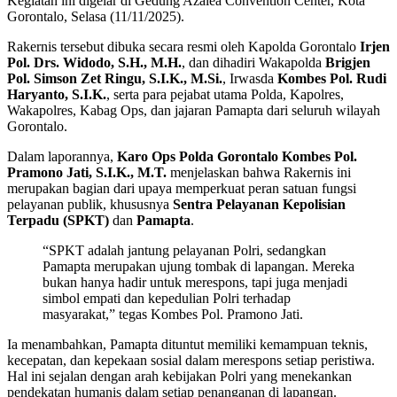
Kegiatan ini digelar di Gedung Azalea Convention Center, Kota
Gorontalo, Selasa (11/11/2025).
Rakernis tersebut dibuka secara resmi oleh Kapolda Gorontalo
Irjen
Pol. Drs. Widodo, S.H., M.H.
, dan dihadiri Wakapolda
Brigjen
Pol. Simson Zet Ringu, S.I.K., M.Si.
, Irwasda
Kombes Pol. Rudi
Haryanto, S.I.K.
, serta para pejabat utama Polda, Kapolres,
Wakapolres, Kabag Ops, dan jajaran Pamapta dari seluruh wilayah
Gorontalo.
Dalam laporannya,
Karo Ops Polda Gorontalo Kombes Pol.
Pramono Jati, S.I.K., M.T.
menjelaskan bahwa Rakernis ini
merupakan bagian dari upaya memperkuat peran satuan fungsi
pelayanan publik, khususnya
Sentra Pelayanan Kepolisian
Terpadu (SPKT)
dan
Pamapta
.
“SPKT adalah jantung pelayanan Polri, sedangkan
Pamapta merupakan ujung tombak di lapangan. Mereka
bukan hanya hadir untuk merespons, tapi juga menjadi
simbol empati dan kepedulian Polri terhadap
masyarakat,” tegas Kombes Pol. Pramono Jati.
Ia menambahkan, Pamapta dituntut memiliki kemampuan teknis,
kecepatan, dan kepekaan sosial dalam merespons setiap peristiwa.
Hal ini sejalan dengan arah kebijakan Polri yang menekankan
pendekatan humanis dalam setiap penanganan di lapangan.