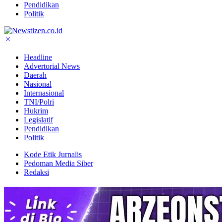
Pendidikan
Politik
Headline
Advertorial News
Daerah
Nasional
Internasional
TNI/Polri
Hukrim
Legislatif
Pendidikan
Politik
Kode Etik Jurnalis
Pedoman Media Siber
Redaksi