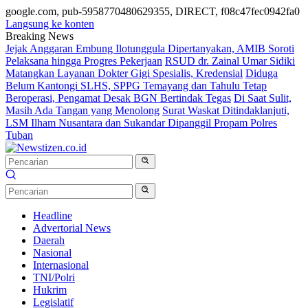
google.com, pub-5958770480629355, DIRECT, f08c47fec0942fa0
Langsung ke konten
Breaking News
Jejak Anggaran Embung Ilotunggula Dipertanyakan, AMIB Soroti
Pelaksana hingga Progres Pekerjaan
RSUD dr. Zainal Umar Sidiki
Matangkan Layanan Dokter Gigi Spesialis, Kredensial
Diduga
Belum Kantongi SLHS, SPPG Temayang dan Tahulu Tetap
Beroperasi, Pengamat Desak BGN Bertindak Tegas
Di Saat Sulit,
Masih Ada Tangan yang Menolong
Surat Waskat Ditindaklanjuti,
LSM Ilham Nusantara dan Sukandar Dipanggil Propam Polres
Tuban
Headline
Advertorial News
Daerah
Nasional
Internasional
TNI/Polri
Hukrim
Legislatif