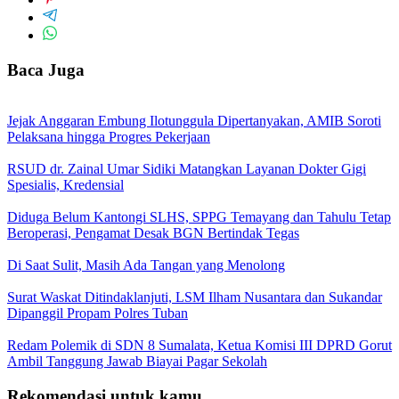
Baca Juga
Jejak Anggaran Embung Ilotunggula Dipertanyakan, AMIB Soroti
Pelaksana hingga Progres Pekerjaan
RSUD dr. Zainal Umar Sidiki Matangkan Layanan Dokter Gigi
Spesialis, Kredensial
Diduga Belum Kantongi SLHS, SPPG Temayang dan Tahulu Tetap
Beroperasi, Pengamat Desak BGN Bertindak Tegas
Di Saat Sulit, Masih Ada Tangan yang Menolong
Surat Waskat Ditindaklanjuti, LSM Ilham Nusantara dan Sukandar
Dipanggil Propam Polres Tuban
Redam Polemik di SDN 8 Sumalata, Ketua Komisi III DPRD Gorut
Ambil Tanggung Jawab Biayai Pagar Sekolah
Rekomendasi untuk kamu