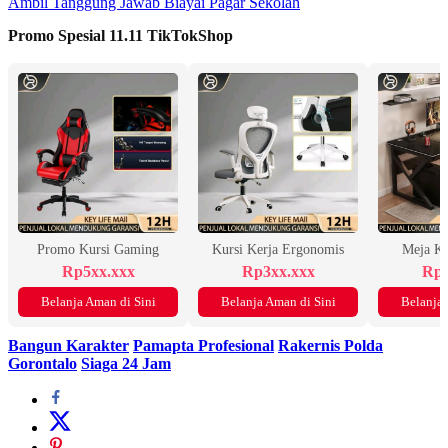
Ambil Tanggung Jawab Biayai Pagar Sekolah
Promo Spesial 11.11 TikTokShop
Promo Kursi Gaming
Kursi Kerja Ergonomis
Meja K
Rp5xx.xxx
Rp3xx.xxx
Rp2
Belanja Aman di Sini
Belanja Aman di Sini
Belanja 
Bangun Karakter
Pamapta Profesional
Rakernis Polda
Gorontalo
Siaga 24 Jam