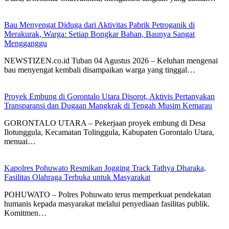
Bau Menyengat Diduga dari Aktivitas Pabrik Petroganik di
Merakurak, Warga: Setiap Bongkar Bahan, Baunya Sangat
Mengganggu
NEWSTIZEN.co.id Tuban 04 Agustus 2026 – Keluhan mengenai
bau menyengat kembali disampaikan warga yang tinggal…
Proyek Embung di Gorontalo Utara Disorot, Aktivis Pertanyakan
Transparansi dan Dugaan Mangkrak di Tengah Musim Kemarau
GORONTALO UTARA – Pekerjaan proyek embung di Desa
Ilotunggula, Kecamatan Tolinggula, Kabupaten Gorontalo Utara,
menuai…
Kapolres Pohuwato Resmikan Jogging Track Tathya Dharaka,
Fasilitas Olahraga Terbuka untuk Masyarakat
POHUWATO – Polres Pohuwato terus memperkuat pendekatan
humanis kepada masyarakat melalui penyediaan fasilitas publik.
Komitmen…