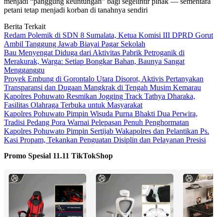
menjadi “panggung keuntungan” bagi segelintir pihak — sementara
petani tetap menjadi korban di tanahnya sendiri
Berita Terkait
Redam Polemik di SDN 8 Sumalata, Ketua Komisi III DPRD Gorut
Ambil Tanggung Jawab Biayai Pagar Sekolah
Bau Menyengat Diduga dari Aktivitas Pabrik Petroganik di
Merakurak, Warga: Setiap Bongkar Bahan, Baunya Sangat
Mengganggu
Proyek Embung di Gorontalo Utara Disorot, Aktivis Pertanyakan
Transparansi dan Dugaan Mangkrak di Tengah Musim Kemarau
Kapolres Pohuwato Resmikan Jogging Track Tathya Dharaka,
Fasilitas Olahraga Terbuka untuk Masyarakat
Kapolres Pohuwato Pimpin Wisuda Purna Bhakti Dua Perwira,
Tradisi Pedang Pora Warnai Pelepasan Penuh Penghormatan
Kapolres Pohuwato Pimpin Sertijab Wakapolres dan Pelantikan Ps.
Kasi Propam, Tekankan Penguatan Disiplin dan Pelayanan Presisi
Promo Spesial 11.11 TikTokShop