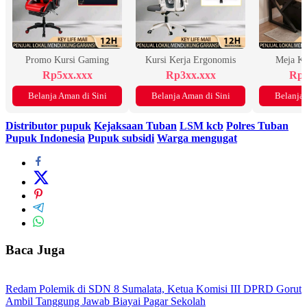
Promo Kursi Gaming
Kursi Kerja Ergonomis
Meja K
Rp5xx.xxx
Rp3xx.xxx
Rp2
Belanja Aman di Sini
Belanja Aman di Sini
Belanja 
Distributor pupuk
Kejaksaan Tuban
LSM kcb
Polres Tuban
Pupuk Indonesia
Pupuk subsidi
Warga mengugat
Baca Juga
Redam Polemik di SDN 8 Sumalata, Ketua Komisi III DPRD Gorut
Ambil Tanggung Jawab Biayai Pagar Sekolah