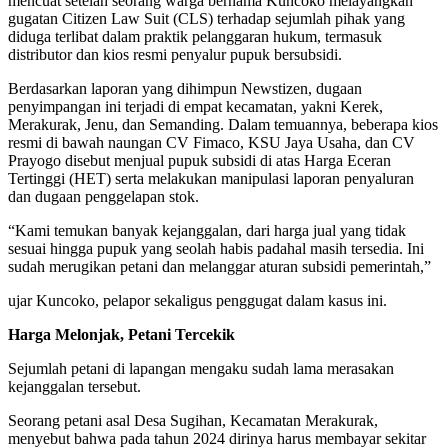
mencuat setelah seorang warga bernama Kuncoko melayangkan
gugatan Citizen Law Suit (CLS) terhadap sejumlah pihak yang
diduga terlibat dalam praktik pelanggaran hukum, termasuk
distributor dan kios resmi penyalur pupuk bersubsidi.
Berdasarkan laporan yang dihimpun Newstizen, dugaan
penyimpangan ini terjadi di empat kecamatan, yakni Kerek,
Merakurak, Jenu, dan Semanding. Dalam temuannya, beberapa kios
resmi di bawah naungan CV Fimaco, KSU Jaya Usaha, dan CV
Prayogo disebut menjual pupuk subsidi di atas Harga Eceran
Tertinggi (HET) serta melakukan manipulasi laporan penyaluran
dan dugaan penggelapan stok.
“Kami temukan banyak kejanggalan, dari harga jual yang tidak
sesuai hingga pupuk yang seolah habis padahal masih tersedia. Ini
sudah merugikan petani dan melanggar aturan subsidi pemerintah,”
ujar Kuncoko, pelapor sekaligus penggugat dalam kasus ini.
Harga Melonjak, Petani Tercekik
Sejumlah petani di lapangan mengaku sudah lama merasakan
kejanggalan tersebut.
Seorang petani asal Desa Sugihan, Kecamatan Merakurak,
menyebut bahwa pada tahun 2024 dirinya harus membayar sekitar