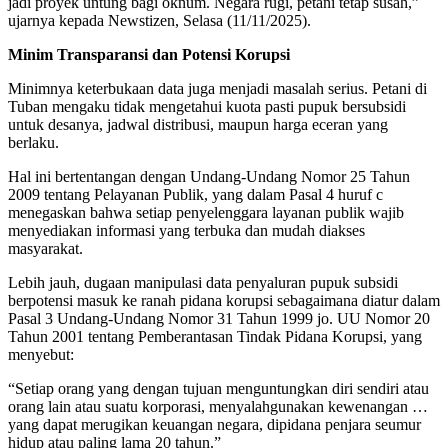
jadi proyek untung bagi oknum. Negara rugi, petani tetap susah,”
ujarnya kepada Newstizen, Selasa (11/11/2025).
Minim Transparansi dan Potensi Korupsi
Minimnya keterbukaan data juga menjadi masalah serius. Petani di
Tuban mengaku tidak mengetahui kuota pasti pupuk bersubsidi
untuk desanya, jadwal distribusi, maupun harga eceran yang
berlaku.
Hal ini bertentangan dengan Undang-Undang Nomor 25 Tahun
2009 tentang Pelayanan Publik, yang dalam Pasal 4 huruf c
menegaskan bahwa setiap penyelenggara layanan publik wajib
menyediakan informasi yang terbuka dan mudah diakses
masyarakat.
Lebih jauh, dugaan manipulasi data penyaluran pupuk subsidi
berpotensi masuk ke ranah pidana korupsi sebagaimana diatur dalam
Pasal 3 Undang-Undang Nomor 31 Tahun 1999 jo. UU Nomor 20
Tahun 2001 tentang Pemberantasan Tindak Pidana Korupsi, yang
menyebut:
“Setiap orang yang dengan tujuan menguntungkan diri sendiri atau
orang lain atau suatu korporasi, menyalahgunakan kewenangan …
yang dapat merugikan keuangan negara, dipidana penjara seumur
hidup atau paling lama 20 tahun.”