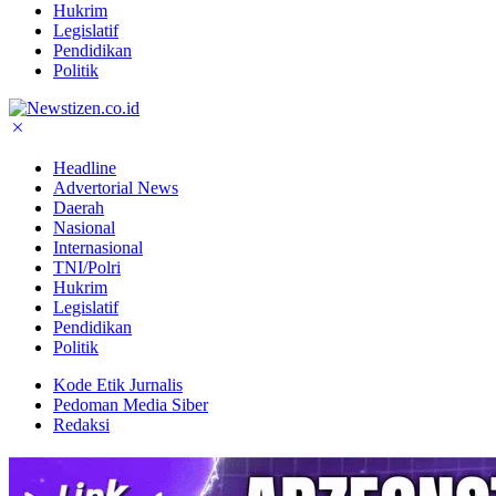
Hukrim
Legislatif
Pendidikan
Politik
Headline
Advertorial News
Daerah
Nasional
Internasional
TNI/Polri
Hukrim
Legislatif
Pendidikan
Politik
Kode Etik Jurnalis
Pedoman Media Siber
Redaksi