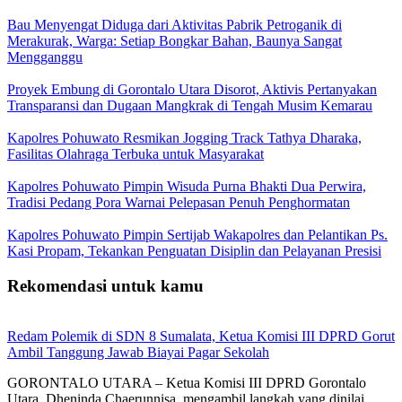
Bau Menyengat Diduga dari Aktivitas Pabrik Petroganik di
Merakurak, Warga: Setiap Bongkar Bahan, Baunya Sangat
Mengganggu
Proyek Embung di Gorontalo Utara Disorot, Aktivis Pertanyakan
Transparansi dan Dugaan Mangkrak di Tengah Musim Kemarau
Kapolres Pohuwato Resmikan Jogging Track Tathya Dharaka,
Fasilitas Olahraga Terbuka untuk Masyarakat
Kapolres Pohuwato Pimpin Wisuda Purna Bhakti Dua Perwira,
Tradisi Pedang Pora Warnai Pelepasan Penuh Penghormatan
Kapolres Pohuwato Pimpin Sertijab Wakapolres dan Pelantikan Ps.
Kasi Propam, Tekankan Penguatan Disiplin dan Pelayanan Presisi
Rekomendasi untuk kamu
Redam Polemik di SDN 8 Sumalata, Ketua Komisi III DPRD Gorut
Ambil Tanggung Jawab Biayai Pagar Sekolah
GORONTALO UTARA – Ketua Komisi III DPRD Gorontalo
Utara, Dheninda Chaerunnisa, mengambil langkah yang dinilai…