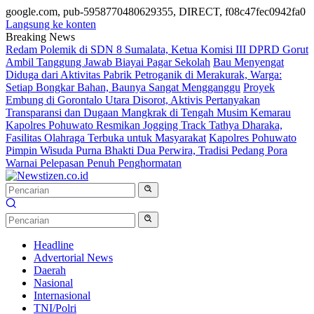
google.com, pub-5958770480629355, DIRECT, f08c47fec0942fa0
Langsung ke konten
Breaking News
Redam Polemik di SDN 8 Sumalata, Ketua Komisi III DPRD Gorut
Ambil Tanggung Jawab Biayai Pagar Sekolah
Bau Menyengat
Diduga dari Aktivitas Pabrik Petroganik di Merakurak, Warga:
Setiap Bongkar Bahan, Baunya Sangat Mengganggu
Proyek
Embung di Gorontalo Utara Disorot, Aktivis Pertanyakan
Transparansi dan Dugaan Mangkrak di Tengah Musim Kemarau
Kapolres Pohuwato Resmikan Jogging Track Tathya Dharaka,
Fasilitas Olahraga Terbuka untuk Masyarakat
Kapolres Pohuwato
Pimpin Wisuda Purna Bhakti Dua Perwira, Tradisi Pedang Pora
Warnai Pelepasan Penuh Penghormatan
Headline
Advertorial News
Daerah
Nasional
Internasional
TNI/Polri