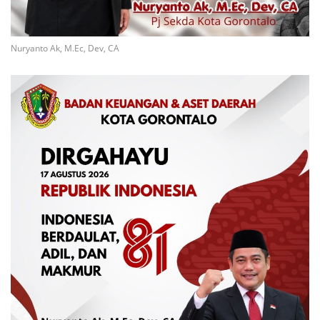
Nuryanto Ak, M.Ec, Dev, CA