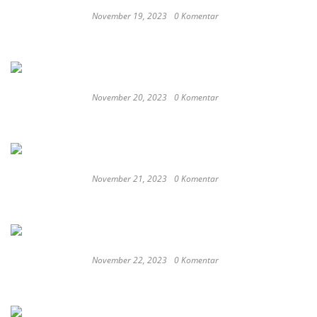
November 19, 2023
0 Komentar
Satay Western ‘Marlina the Murderer’ to
represent Indonesia at the Oscars
November 20, 2023
0 Komentar
These Delicious Balinese Street Foods You need To
Try Right Now
November 21, 2023
0 Komentar
Romantic or Casual, Top 5 Restaurants to
Celebrate New Year in Bali
November 22, 2023
0 Komentar
Keep Calm And Curry On: Must-Try Japanese
Restaurants in Bali