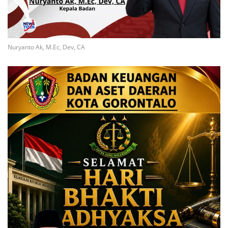
Nuryanto Ak, M.Ec, Dev, CA