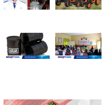
Lurah Gurabati Paparkan
Manfaat Menggunakan Traktor
Program Unggulan pada
Modern untuk Pertanian di
Lomba Inovasi Daerah Tahun
Gorontalo
2025
Dugaan Skandal BBM: PT.
Tingkatkan Partisipasi Pemilih
Bayang Anis Diduga Terlibat
Pemula, KPU Kota Tidore
Perdagangan Solar Ilegal
Gencar Sosdiklih di SMKN 2
Tikep