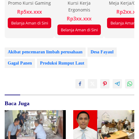
Promo Kursi Gaming
Kursi Kerja
Meja Kerja/G
Ergonomis
Rp5xx.xxx
Rp2xx.xx
Rp3xx.xxx
Belanja Aman di Sini
Belanja Aman di
Belanja Aman di Sini
Akibat pencemaran limbah perusahaan
Desa Fayaul
Gagal Panen
Produksi Rumput Laut
Baca Juga