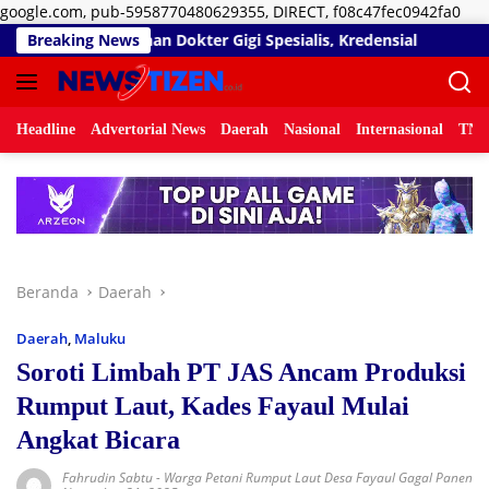
Lan
google.com, pub-5958770480629355, DIRECT, f08c47fec0942fa0
ke
ayanan Dokter Gigi Spesialis, Kredensial
Breaking News
Diduga Belum 
kon
Headline
Advertorial News
Daerah
Nasional
Internasional
TNI/
Beranda
Daerah
Daerah
,
Maluku
Soroti Limbah PT JAS Ancam Produksi
Rumput Laut, Kades Fayaul Mulai
Angkat Bicara
Fahrudin Sabtu
-
Warga Petani Rumput Laut Desa Fayaul Gagal Panen