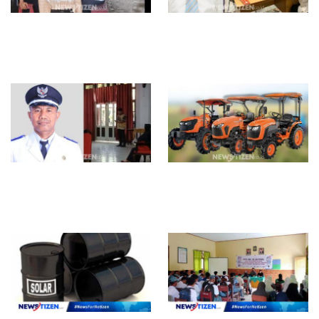
Percasi Tikep Tetapkan Atlet
Abubakar Nurdin, Melamar
Catur Mengikuti Porprov
Direktur PDAM Kota Tidore
Maluku Utara 2026
Kepulauan
Lurah Gurabati Paparkan
Manfaat Menggunakan Traktor
Program Unggulan pada
Modern untuk Pertanian di
Lomba Inovasi Daerah Tahun
Gorontalo
2025