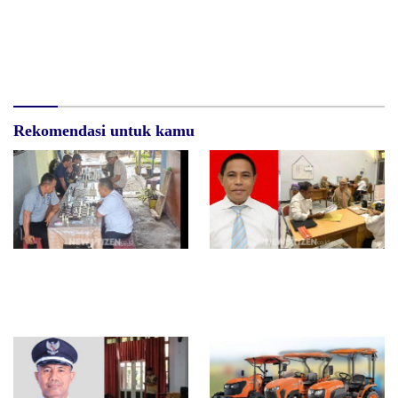
Dugaan Skandal BBM: PT.
Tingkatkan Partisipasi Pemilih
Bayang Anis Diduga Terlibat
Pemula, KPU Kota Tidore
Perdagangan Solar Ilegal
Gencar Sosdiklih di SMKN 2
Tikep
Rekomendasi untuk kamu
Percasi Tikep Tetapkan Atlet
Abubakar Nurdin, Melamar
Catur Mengikuti Porprov
Direktur PDAM Kota Tidore
Maluku Utara 2026
Kepulauan