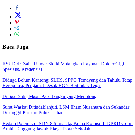
Baca Juga
RSUD dr. Zainal Umar Sidiki Matangkan Layanan Dokter Gigi
Spesialis, Kredensial
Diduga Belum Kantongi SLHS, SPPG Temayang dan Tahulu Tetap
Beroperasi, Pengamat Desak BGN Bertindak Tegas
Di Saat Sulit, Masih Ada Tangan yang Menolong
Surat Waskat Ditindaklanjuti, LSM Ilham Nusantara dan Sukandar
Dipanggil Propam Polres Tuban
Redam Polemik di SDN 8 Sumalata, Ketua Komisi III DPRD Gorut
Ambil Tanggung Jawab Biayai Pagar Sekolah