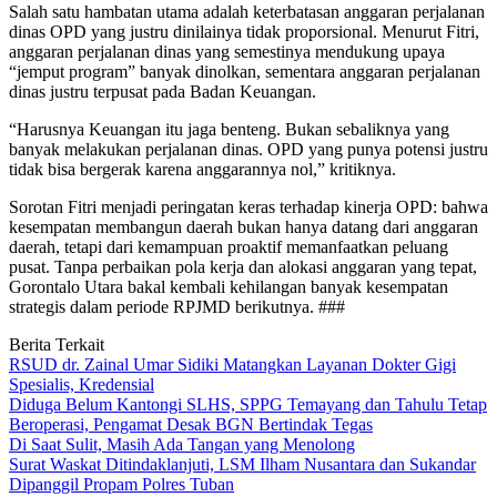
Salah satu hambatan utama adalah keterbatasan anggaran perjalanan
dinas OPD yang justru dinilainya tidak proporsional. Menurut Fitri,
anggaran perjalanan dinas yang semestinya mendukung upaya
“jemput program” banyak dinolkan, sementara anggaran perjalanan
dinas justru terpusat pada Badan Keuangan.
“Harusnya Keuangan itu jaga benteng. Bukan sebaliknya yang
banyak melakukan perjalanan dinas. OPD yang punya potensi justru
tidak bisa bergerak karena anggarannya nol,” kritiknya.
Sorotan Fitri menjadi peringatan keras terhadap kinerja OPD: bahwa
kesempatan membangun daerah bukan hanya datang dari anggaran
daerah, tetapi dari kemampuan proaktif memanfaatkan peluang
pusat. Tanpa perbaikan pola kerja dan alokasi anggaran yang tepat,
Gorontalo Utara bakal kembali kehilangan banyak kesempatan
strategis dalam periode RPJMD berikutnya. ###
Berita Terkait
RSUD dr. Zainal Umar Sidiki Matangkan Layanan Dokter Gigi
Spesialis, Kredensial
Diduga Belum Kantongi SLHS, SPPG Temayang dan Tahulu Tetap
Beroperasi, Pengamat Desak BGN Bertindak Tegas
Di Saat Sulit, Masih Ada Tangan yang Menolong
Surat Waskat Ditindaklanjuti, LSM Ilham Nusantara dan Sukandar
Dipanggil Propam Polres Tuban