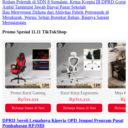
Redam Polemik di SDN 8 Sumalata, Ketua Komisi III DPRD Gorut
Ambil Tanggung Jawab Biayai Pagar Sekolah
Bau Menyengat Diduga dari Aktivitas Pabrik Petroganik di
Merakurak, Warga: Setiap Bongkar Bahan, Baunya Sangat
Mengganggu
Promo Spesial 11.11 TikTokShop
Promo Kursi Gaming
Kursi Kerja Ergonomis
Meja K
Rp5xx.xxx
Rp3xx.xxx
Rp2
Belanja Aman di Sini
Belanja Aman di Sini
Belanja 
DPRD Soroti Lemahnya Kinerja OPD Jemput Program Pusat
Pembahasan RPJMD