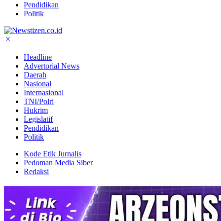
Pendidikan
Politik
Headline
Advertorial News
Daerah
Nasional
Internasional
TNI/Polri
Hukrim
Legislatif
Pendidikan
Politik
Kode Etik Jurnalis
Pedoman Media Siber
Redaksi