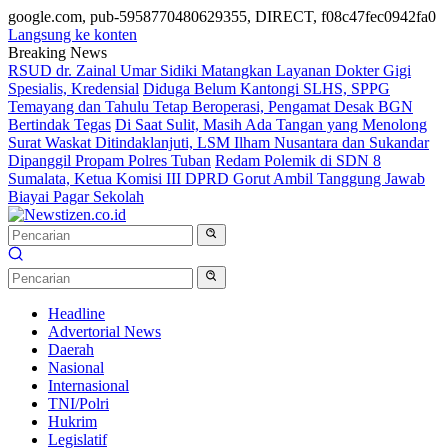
google.com, pub-5958770480629355, DIRECT, f08c47fec0942fa0
Langsung ke konten
Breaking News
RSUD dr. Zainal Umar Sidiki Matangkan Layanan Dokter Gigi
Spesialis, Kredensial
Diduga Belum Kantongi SLHS, SPPG
Temayang dan Tahulu Tetap Beroperasi, Pengamat Desak BGN
Bertindak Tegas
Di Saat Sulit, Masih Ada Tangan yang Menolong
Surat Waskat Ditindaklanjuti, LSM Ilham Nusantara dan Sukandar
Dipanggil Propam Polres Tuban
Redam Polemik di SDN 8
Sumalata, Ketua Komisi III DPRD Gorut Ambil Tanggung Jawab
Biayai Pagar Sekolah
Headline
Advertorial News
Daerah
Nasional
Internasional
TNI/Polri
Hukrim
Legislatif