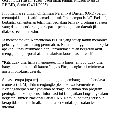
Gorut, Fitri Husain Yusuf, pada rapat Panitia Khusus (Pansus)
RPJMD, Senin (24/11/2025).
Fitri menilai sejumlah Organisasi Perangkat Daerah (OPD) belum
menunjukkan inisiatif memadai untuk “menjemput bola”. Padahal,
berbagai kementerian telah menyediakan banyak program strategis
yang dapat mendorong percepatan pembangunan daerah jika
diakses secara maksimal.
Ia mencontohkan Kementerian PUPR yang setiap tahun membuka
peluang bantuan bidang perumahan. Namun, hingga kini tidak jelas
apakah Dinas Perumahan dan Permukiman telah bergerak aktif
mengajukan proposal atau melakukan koordinasi intensif.
“Kita tidak bisa hanya menunggu. Kita harus jemput, tidak bisa
hanya duduk manis di kantor,” tegas Fitri, mengkritisi minimnya
inisiatif birokrasi daerah.
Situasi serupa juga terjadi di bidang pengembangan sumber daya
manusia (SDM). Fitri mengungkapkan bahwa Kementerian
Ketenagakerjaan menyediakan berbagai pelatihan dan program
peningkatan kompetensi. Informasi ini ia dapatkan langsung dalam
kegiatan Bimtek Nasional Partai PKS. Namun, peluang tersebut
kerap tidak dimaksimalkan karena terkendala persoalan teknis
internal.