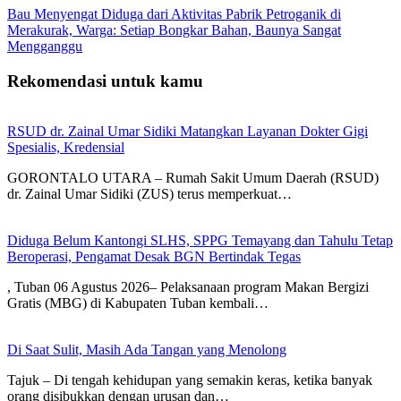
Bau Menyengat Diduga dari Aktivitas Pabrik Petroganik di
Merakurak, Warga: Setiap Bongkar Bahan, Baunya Sangat
Mengganggu
Rekomendasi untuk kamu
RSUD dr. Zainal Umar Sidiki Matangkan Layanan Dokter Gigi
Spesialis, Kredensial
GORONTALO UTARA – Rumah Sakit Umum Daerah (RSUD)
dr. Zainal Umar Sidiki (ZUS) terus memperkuat…
Diduga Belum Kantongi SLHS, SPPG Temayang dan Tahulu Tetap
Beroperasi, Pengamat Desak BGN Bertindak Tegas
, Tuban 06 Agustus 2026– Pelaksanaan program Makan Bergizi
Gratis (MBG) di Kabupaten Tuban kembali…
Di Saat Sulit, Masih Ada Tangan yang Menolong
Tajuk – Di tengah kehidupan yang semakin keras, ketika banyak
orang disibukkan dengan urusan dan…