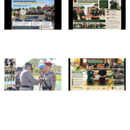
Humanis dan Siaga, Polres
Rotasi Strategis TNI AD di
Pohuwato Pastikan May Day
Gorontalo: Danrem 133/NW
Aman dan Bermartabat
Pimpin Sertijab Tiga Jabatan
Kunci
Rotasi Jabatan di Polres
DPRD Gorontalo Utara Bahas
Pohuwato, Kapolres
LKPJ 2025, Tegaskan
Tekankan Adaptasi dan
Komitmen Akuntabilitas dan
Peningkatan Kinerja
Evaluasi Kinerja Pemerintah