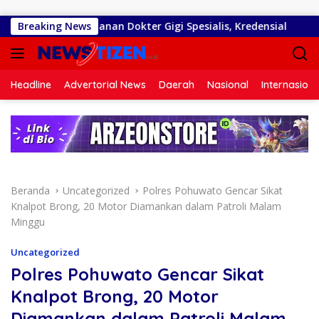
Langsung ke konten
tangkan Layanan Dokter Gigi Spesialis, Kredensial
Breaking News
Didu
Headline
Advertorial News
Daerah
Nasional
Internasiona
Beranda
Uncategorized
Polres Pohuwato Gencar Sikat
Knalpot Brong, 20 Motor Diamankan dalam Patroli Malam
Minggu
Uncategorized
Polres Pohuwato Gencar Sikat
Knalpot Brong, 20 Motor
Diamankan dalam Patroli Malam