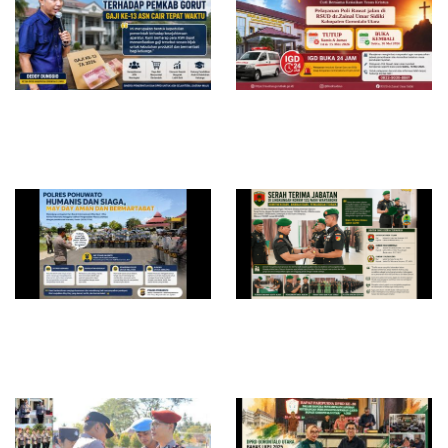
Ketua DPRD Gorontalo Utara
Pelayanan Poli Rawat Jalan
Apresiasi Pemkab Cairkan
RSUD ZUS Libur Sementara,
Gaji Ke-13 Tepat Waktu,
IGD Tetap Siaga 24 Jam
Dinilai Perkuat Kesejahteraan
Layani Masyarakat
ASN dan Ekonomi Daerah
Humanis dan Siaga, Polres
Rotasi Strategis TNI AD di
Pohuwato Pastikan May Day
Gorontalo: Danrem 133/NW
Aman dan Bermartabat
Pimpin Sertijab Tiga Jabatan
Kunci