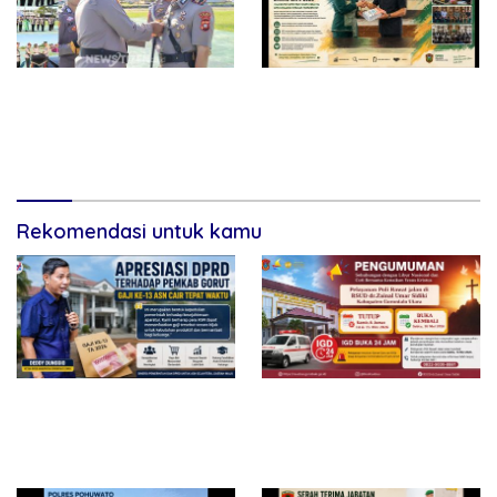
Rotasi Jabatan di Polres
DPRD Gorontalo Utara Bahas
Pohuwato, Kapolres
LKPJ 2025, Tegaskan
Tekankan Adaptasi dan
Komitmen Akuntabilitas dan
Peningkatan Kinerja
Evaluasi Kinerja Pemerintah
Rekomendasi untuk kamu
Ketua DPRD Gorontalo Utara
Pelayanan Poli Rawat Jalan
Apresiasi Pemkab Cairkan
RSUD ZUS Libur Sementara,
Gaji Ke-13 Tepat Waktu,
IGD Tetap Siaga 24 Jam
Dinilai Perkuat Kesejahteraan
Layani Masyarakat
ASN dan Ekonomi Daerah