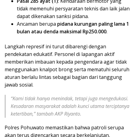
Pasal 285 ayat (1)
: Kendaraan bermotor yang
tidak memenuhi persyaratan teknis dan laik jalan
dapat dikenakan sanksi pidana.
Ancaman berupa
pidana kurungan paling lama 1
bulan atau denda maksimal Rp250.000
.
Langkah represif ini turut dibarengi dengan
pendekatan edukatif. Personel di lapangan aktif
memberikan imbauan kepada pengendara agar tidak
menggunakan knalpot brong serta mematuhi seluruh
aturan berlalu lintas sebagai bagian dari tanggung
jawab sosial.
“Kami tidak hanya menindak, tetapi juga mengedukasi.
Kesadaran masyarakat adalah kunci utama terciptanya
ketertiban,” tambah AKP Riyanto.
Polres Pohuwato memastikan bahwa patroli serupa
akan terus digencarkan secara berkelanjutan,