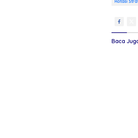
Rotasi Stra
Baca Jug
Ketua DPRD 
Utara Apres
Cairkan Gaji
Waktu, Dinila
Kesejahtera
Ekonomi Da