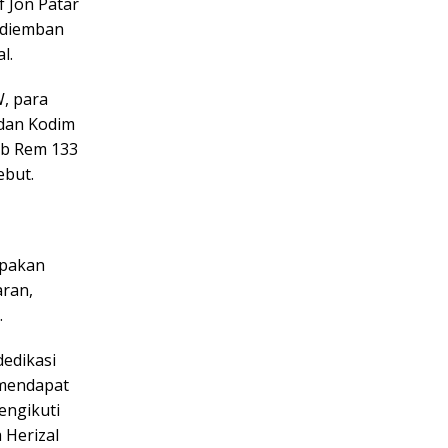
f Jon Patar
 diemban
al
.
W, para
 dan Kodim
ab Rem 133
ebut.
upakan
aran,
.
dedikasi
 mendapat
engikuti
 Herizal