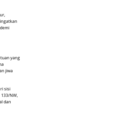
ur,
gingatkan
 demi
atuan yang
na
n jiwa
i sisi
m 133/NW,
al dan