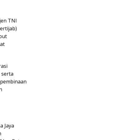
jen TNI
rtijab)
but
at
rasi
 serta
e pembinaan
n
a Jaya
m