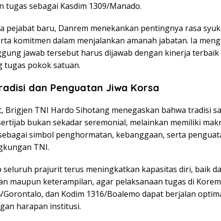
n tugas sebagai Kasdim 1309/Manado.
a pejabat baru, Danrem menekankan pentingnya rasa syuk
 serta komitmen dalam menjalankan amanah jabatan. Ia men
gung jawab tersebut harus dijawab dengan kinerja terbaik
tugas pokok satuan.
radisi dan Penguatan Jiwa Korsa
ut, Brigjen TNI Hardo Sihotang menegaskan bahwa tradisi s
sertijab bukan sekadar seremonial, melainkan memiliki mak
ebagai simbol penghormatan, kebanggaan, serta penguata
ngkungan TNI.
 seluruh prajurit terus meningkatkan kapasitas diri, baik dar
n maupun keterampilan, agar pelaksanaan tugas di Kore
/Gorontalo, dan Kodim 1316/Boalemo dapat berjalan optim
gan harapan institusi.