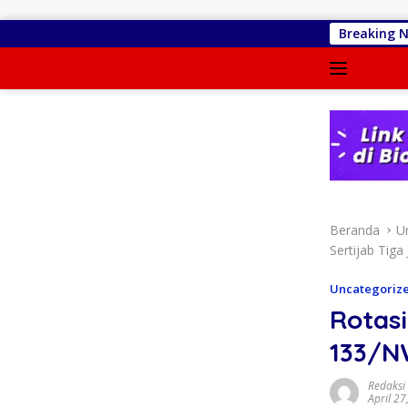
Langsung ke konten
Jejak Anggaran Embun
Breaking 
Beranda
U
Sertijab Tiga
Uncategoriz
Rotasi
133/N
Redaksi
April 27