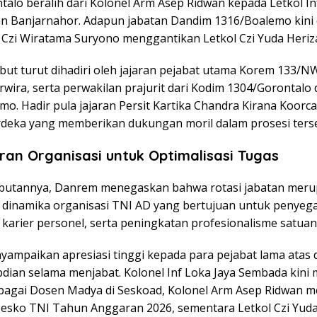
talo beralih dari
Kolonel Arm Asep Ridwan
kepada
Letkol In
n Banjarnahor
. Adapun jabatan Dandim 1316/Boalemo kini
 Czi Wiratama Suryono
menggantikan
Letkol Czi Yuda Heriz
but turut dihadiri oleh jajaran pejabat utama Korem 133/N
wira, serta perwakilan prajurit dari Kodim 1304/Gorontalo
mo. Hadir pula jajaran Persit Kartika Chandra Kirana Koorc
rdeka yang memberikan dukungan moril dalam prosesi ters
an Organisasi untuk Optimalisasi Tugas
butannya, Danrem menegaskan bahwa rotasi jabatan mer
i dinamika organisasi TNI AD yang bertujuan untuk penyeg
karier personel, serta peningkatan profesionalisme satuan
yampaikan apresiasi tinggi kepada para pejabat lama atas 
dian selama menjabat. Kolonel Inf Loka Jaya Sembada kini
agai Dosen Madya di Seskoad, Kolonel Arm Asep Ridwan m
Sesko TNI Tahun Anggaran 2026, sementara Letkol Czi Yuda