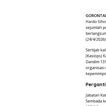
GORONTA
Hardo Siho
sejumlah p
berlangsun
(24/4/2026)
Sertijab ka
(Kasiops) 
Dandim 131
organisasi
kepemimpin
Pergant
Jabatan Ka
Sembada
k