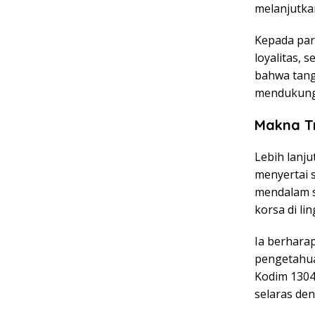
melanjutka
Kepada par
loyalitas,
bahwa tang
mendukung 
Makna T
Lebih lanj
menyertai 
mendalam s
korsa di li
Ia berharap
pengetahua
Kodim 1304
selaras den