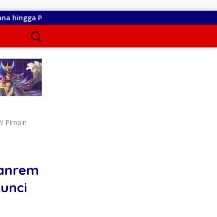
ogres Pekerjaan
RSUD dr. Zainal Umar Sidiki Matangkan 
W Pimpin
Danrem
unci