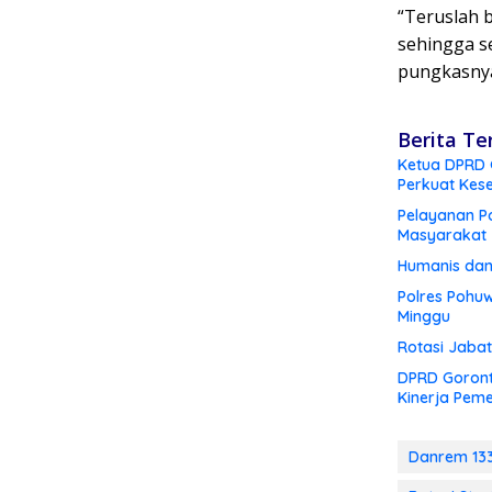
“Teruslah 
sehingga s
pungkasny
Berita Te
Ketua DPRD G
Perkuat Kes
Pelayanan Po
Masyarakat
Humanis dan
Polres Pohu
Minggu
Rotasi Jabat
DPRD Goront
Kinerja Peme
Danrem 1