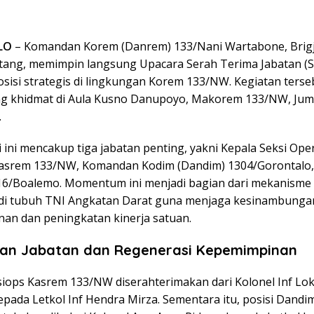
LO
– Komandan Korem (Danrem) 133/Nani Wartabone,
Brig
tang
, memimpin langsung Upacara Serah Terima Jabatan (Se
osisi strategis di lingkungan Korem 133/NW. Kegiatan terse
g khidmat di Aula Kusno Danupoyo, Makorem 133/NW, Jum
.
li ini mencakup tiga jabatan penting, yakni Kepala Seksi Ope
Kasrem 133/NW, Komandan Kodim (Dandim) 1304/Gorontalo,
6/Boalemo. Momentum ini menjadi bagian dari mekanism
 di tubuh TNI Angkatan Darat guna menjaga kesinambunga
an dan peningkatan kinerja satuan.
ian Jabatan dan Regenerasi Kepemimpinan
siops Kasrem 133/NW diserahterimakan dari
Kolonel Inf Lok
epada
Letkol Inf Hendra Mirza
. Sementara itu, posisi Dandi