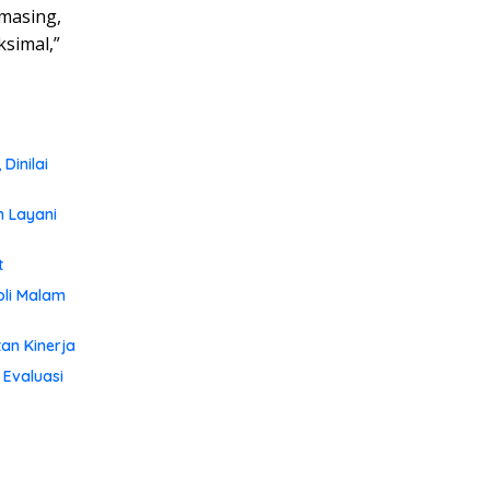
masing,
simal,”
Dinilai
m Layani
t
oli Malam
an Kinerja
 Evaluasi