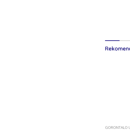
Polres Pohu
Sikat Knalpo
Motor Diam
Patroli Mal
Rekomend
Ketua DPRD 
Pemkab Cair
Dinilai Perk
Ekonomi Da
GORONTALO U