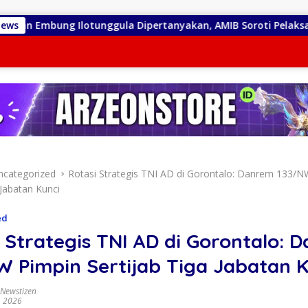
g Ilotunggula Dipertanyakan, AMIB Soroti Pelaksana hingga Pr
News
ncategorized
Rotasi Strategis TNI AD di Gorontalo: Danrem 133/N
 Jabatan Kunci
ed
 Strategis TNI AD di Gorontalo: 
W Pimpin Sertijab Tiga Jabatan K
 Newstizen
, 2026