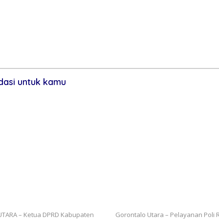
wato Gencar
Rotasi Jabatan di Polres
DPRD Gorontal
t Brong, 20
Pohuwato, Kapolres
Bahas LKPJ 202
ankan dalam
Tekankan Adaptasi dan
Komitmen Akunt
am Minggu
Peningkatan Kinerja
Evaluasi Kinerj
asi untuk kamu
Gorontalo Utara Apresiasi
Pelayanan Poli Rawat Jalan RS
kan Gaji Ke-13 Tepat Waktu,
Sementara, IGD Tetap Siaga 24
uat Kesejahteraan ASN dan
Masyarakat
erah
TARA – Ketua DPRD Kabupaten
Gorontalo Utara – Pelayanan Poli R