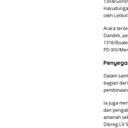
1304/Goron
Hasudunga
oleh
Letkol
Acara terse
Dandim, per
1316/Boale
PD XIII/Me
Penyegar
Dalam sam
bagian dar
pembinaan 
Ia juga men
dan pengab
amanah seb
Dikreg LV 