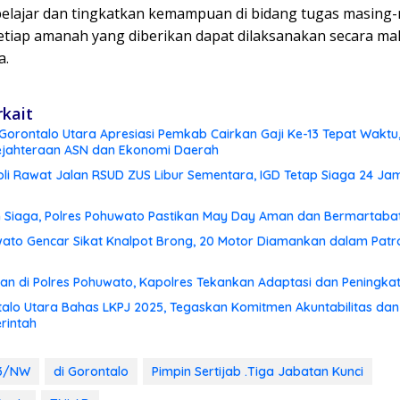
belajar dan tingkatkan kemampuan di bidang tugas masing-
etiap amanah yang diberikan dapat dilaksanakan secara mak
a.
rkait
orontalo Utara Apresiasi Pemkab Cairkan Gaji Ke-13 Tepat Waktu, 
ejahteraan ASN dan Ekonomi Daerah
li Rawat Jalan RSUD ZUS Libur Sementara, IGD Tetap Siaga 24 Ja
 Siaga, Polres Pohuwato Pastikan May Day Aman dan Bermartaba
wato Gencar Sikat Knalpot Brong, 20 Motor Diamankan dalam Patr
an di Polres Pohuwato, Kapolres Tekankan Adaptasi dan Peningkat
alo Utara Bahas LKPJ 2025, Tegaskan Komitmen Akuntabilitas dan
rintah
33/NW
di Gorontalo
Pimpin Sertijab .Tiga Jabatan Kunci