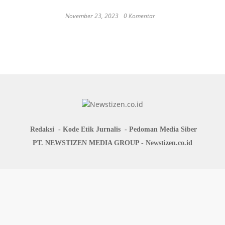
November 23, 2023
0 Komentar
Japan probe finds more universities
discriminated against women
Redaksi
Kode Etik Jurnalis
Pedoman Media Siber
PT. NEWSTIZEN MEDIA GROUP - Newstizen.co.id