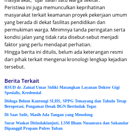
masyarakat,” ujar salah satu warga sekitar.
Peristiwa ini juga memunculkan keprihatinan
masyarakat terkait keamanan proyek pekerjaan umum
yang berada di dekat fasilitas pendidikan dan
permukiman warga. Minimnya tanda peringatan serta
kondisi jalan yang tidak rata disebut-sebut menjadi
faktor yang perlu mendapat perhatian.
Hingga berita ini ditulis, belum ada keterangan resmi
dari pihak terkait mengenai kronologi lengkap kejadian
tersebut.
Berita Terkait
RSUD dr. Zainal Umar Sidiki Matangkan Layanan Dokter Gigi
Spesialis, Kredensial
Diduga Belum Kantongi SLHS, SPPG Temayang dan Tahulu Tetap
Beroperasi, Pengamat Desak BGN Bertindak Tegas
Di Saat Sulit, Masih Ada Tangan yang Menolong
Surat Waskat Ditindaklanjuti, LSM Ilham Nusantara dan Sukandar
Dipanggil Propam Polres Tuban