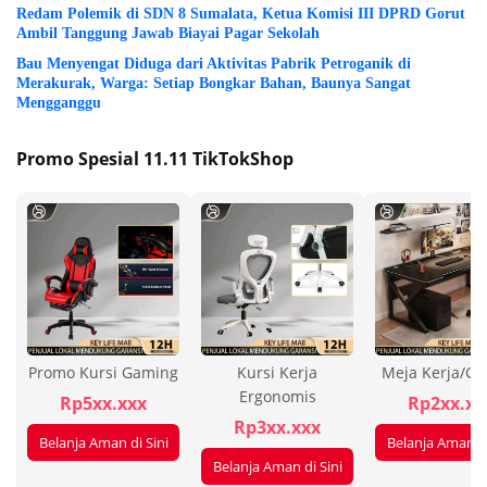
Redam Polemik di SDN 8 Sumalata, Ketua Komisi III DPRD Gorut
Ambil Tanggung Jawab Biayai Pagar Sekolah
Bau Menyengat Diduga dari Aktivitas Pabrik Petroganik di
Merakurak, Warga: Setiap Bongkar Bahan, Baunya Sangat
Mengganggu
Promo Spesial 11.11 TikTokShop
Promo Kursi Gaming
Kursi Kerja
Meja Kerja/G
Ergonomis
Rp5xx.xxx
Rp2xx.xx
Rp3xx.xxx
Belanja Aman di Sini
Belanja Aman di
Belanja Aman di Sini