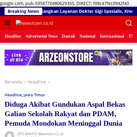
Lan
google.com, pub-5958770480629355, DIRECT, f08c47fec0942fa0
ke
mar Sidiki Matangkan Layanan Dokter Gigi Spesialis, Kredensial
Breaking News
kon
Headline
Advertorial News
Daerah
Nasional
Internasional
TNI/
Beranda
Headline
Headline
,
Jawa Timur
Diduga Akibat Gundukan Aspal Bekas
Galian Sekolah Rakyat dan PDAM,
Pemuda Mondokan Meninggal Dunia
EKO WAHYU Newstizen.co.id