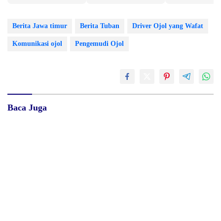
Berita Jawa timur
Berita Tuban
Driver Ojol yang Wafat
Komunikasi ojol
Pengemudi Ojol
Baca Juga
RSUD dr. Zainal Umar Sidiki
Diduga Belum Kantongi SLHS,
Matangkan Layanan Dokter
SPPG Temayang dan Tahulu
Gigi Spesialis, Kredensial
Tetap Beroperasi, Pengamat
Desak BGN Bertindak Tegas
Di Saat Sulit, Masih Ada
Surat Waskat Ditindaklanjuti,
Tangan yang Menolong
LSM Ilham Nusantara dan
Sukandar Dipanggil Propam
Polres Tuban