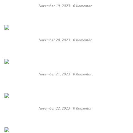
November 19, 2023
0 Komentar
Satay Western ‘Marlina the Murderer’ to
represent Indonesia at the Oscars
November 20, 2023
0 Komentar
These Delicious Balinese Street Foods You need To
Try Right Now
November 21, 2023
0 Komentar
Romantic or Casual, Top 5 Restaurants to
Celebrate New Year in Bali
November 22, 2023
0 Komentar
Keep Calm And Curry On: Must-Try Japanese
Restaurants in Bali