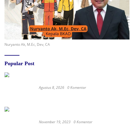
Nuryanto Ak, M.Ec, Dev, CA
Popular Post
Agustus 8, 2026
0 Komentar
Jejak Anggaran Embung Ilotunggula
Dipertanyakan, AMIB Soroti Pelaksana hingga
Progres Pekerjaan
November 19, 2023
0 Komentar
Satay Western ‘Marlina the Murderer’ to
represent Indonesia at the Oscars