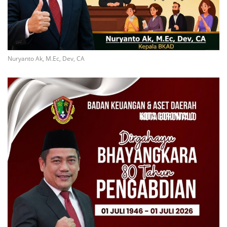
Nuryanto Ak, M.Ec, Dev, CA