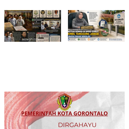
Desak BGN Bertindak Tegas
Surat Waskat Ditindaklanjuti,
Redam Polemik di SDN 8
LSM Ilham Nusantara dan
Sumalata, Ketua Komisi III
Sukandar Dipanggil Propam
DPRD Gorut Ambil Tanggung
Polres Tuban
Jawab Biayai Pagar Sekolah