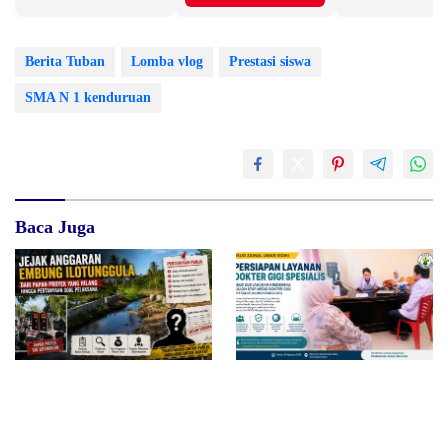
Berita Tuban
Lomba vlog
Prestasi siswa
SMA N 1 kenduruan
Baca Juga
Jejak Anggaran Embung
RSUD dr. Zainal Umar Sidiki
Ilotunggula Dipertanyakan,
Matangkan Layanan Dokter
AMIB Soroti Pelaksana hingga
Gigi Spesialis, Kredensial
Progres Pekerjaan