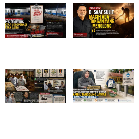
Diduga Belum Kantongi SLHS,
Di Saat Sulit, Masih Ada
SPPG Temayang dan Tahulu
Tangan yang Menolong
Tetap Beroperasi, Pengamat
Desak BGN Bertindak Tegas
Surat Waskat Ditindaklanjuti,
Redam Polemik di SDN 8
LSM Ilham Nusantara dan
Sumalata, Ketua Komisi III
Sukandar Dipanggil Propam
DPRD Gorut Ambil Tanggung
Polres Tuban
Jawab Biayai Pagar Sekolah