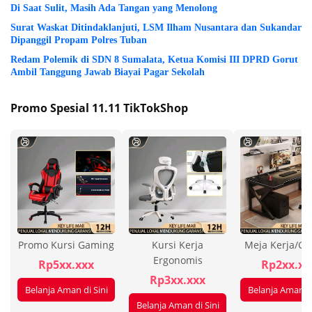
Di Saat Sulit, Masih Ada Tangan yang Menolong
Surat Waskat Ditindaklanjuti, LSM Ilham Nusantara dan Sukandar
Dipanggil Propam Polres Tuban
Redam Polemik di SDN 8 Sumalata, Ketua Komisi III DPRD Gorut
Ambil Tanggung Jawab Biayai Pagar Sekolah
Promo Spesial 11.11 TikTokShop
Promo Kursi Gaming
Kursi Kerja
Meja Kerja/G
Ergonomis
Rp5xx.xxx
Rp2xx.xx
Rp3xx.xxx
Belanja Aman di Sini
Belanja Aman di
Belanja Aman di Sini