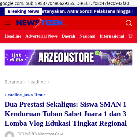
Lan
google.com, pub-5958770480629355, DIRECT, f08c47fec0942fa0
ke
n, AMIB Soroti Pelaksana hingga Progres Pekerjaan
Breaking News
RSU
kon
Headline
Advertorial News
Daerah
Nasional
Internasional
TNI/
Beranda
Headline
Headline
,
Jawa Timur
Dua Prestasi Sekaligus: Siswa SMAN 1
Kenduruan Tuban Sabet Juara 1 dan 3
Lomba Vlog Edukasi Tingkat Regional
EKO WAHYU Newstizen.co.id