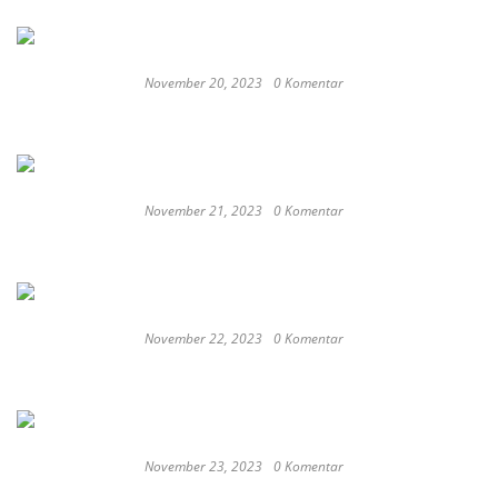
November 20, 2023
0 Komentar
These Delicious Balinese Street Foods You need To
Try Right Now
November 21, 2023
0 Komentar
Romantic or Casual, Top 5 Restaurants to
Celebrate New Year in Bali
November 22, 2023
0 Komentar
Keep Calm And Curry On: Must-Try Japanese
Restaurants in Bali
November 23, 2023
0 Komentar
Japan probe finds more universities