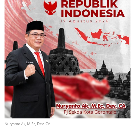
Nuryanto Ak, M.Ec, Dev, CA