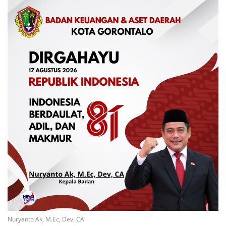
Nuryanto Ak, M.Ec, Dev, CA