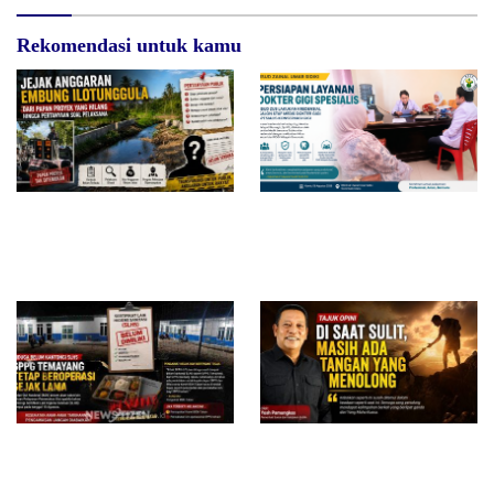
Rekomendasi untuk kamu
Jejak Anggaran Embung
RSUD dr. Zainal Umar Sidiki
Ilotunggula Dipertanyakan,
Matangkan Layanan Dokter
AMIB Soroti Pelaksana hingga
Gigi Spesialis, Kredensial
Progres Pekerjaan
Diduga Belum Kantongi SLHS,
Di Saat Sulit, Masih Ada
SPPG Temayang dan Tahulu
Tangan yang Menolong
Tetap Beroperasi, Pengamat