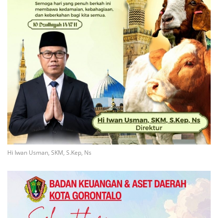
Hi Iwan Usman, SKM, S.Kep, Ns