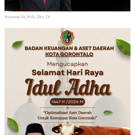
Nuryanto Ak, M.Ec, Dev, CA