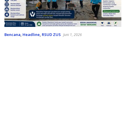
Bencana
,
Headline
,
RSUD ZUS
Juni 1, 2026
Gotong Royong Pascabanjir, RSUD ZUS Ambil
Peran Pulihkan Lingkungan Biau
Kolaborasi Layanan
Kesehatan Pascabanjir, RSUD
ZUS dan Puskesmas Biau
Jemput Bola Layani Warga