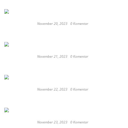
represent Indonesia at the Oscars
November 20, 2023
0 Komentar
These Delicious Balinese Street Foods You need To
Try Right Now
November 21, 2023
0 Komentar
Romantic or Casual, Top 5 Restaurants to
Celebrate New Year in Bali
November 22, 2023
0 Komentar
Keep Calm And Curry On: Must-Try Japanese
Restaurants in Bali
November 23, 2023
0 Komentar
Japan probe finds more universities