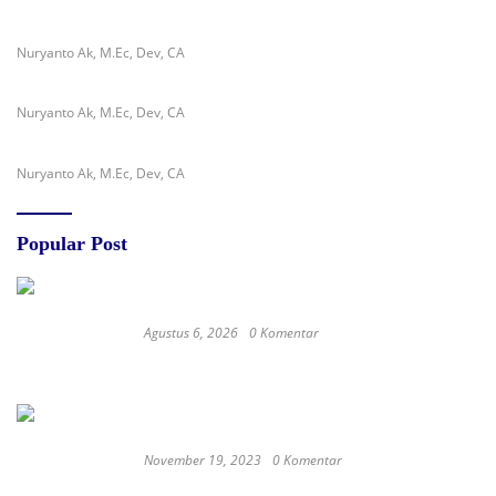
Nuryanto Ak, M.Ec, Dev, CA
Nuryanto Ak, M.Ec, Dev, CA
Nuryanto Ak, M.Ec, Dev, CA
Popular Post
Agustus 6, 2026
0 Komentar
Diduga Belum Kantongi SLHS, SPPG Temayang
dan Tahulu Tetap Beroperasi, Pengamat Desak
BGN Bertindak Tegas
November 19, 2023
0 Komentar
Satay Western ‘Marlina the Murderer’ to