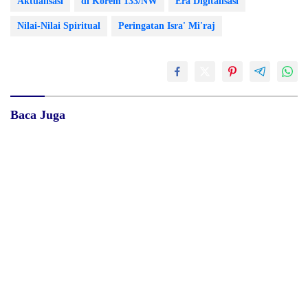
Aktualisasi
di Korem 133/NW
Era Digitalisasi
Nilai-Nilai Spiritual
Peringatan Isra' Mi'raj
Baca Juga
Diduga Belum Kantongi SLHS,
Di Saat Sulit, Masih Ada
SPPG Temayang dan Tahulu
Tangan yang Menolong
Tetap Beroperasi, Pengamat
Desak BGN Bertindak Tegas
Surat Waskat Ditindaklanjuti,
Redam Polemik di SDN 8
LSM Ilham Nusantara dan
Sumalata, Ketua Komisi III
Sukandar Dipanggil Propam
DPRD Gorut Ambil Tanggung
Polres Tuban
Jawab Biayai Pagar Sekolah
Bau Menyengat Diduga dari
Proyek Embung di Gorontalo
Aktivitas Pabrik Petroganik di
Utara Disorot, Aktivis
Merakurak, Warga: Setiap
Pertanyakan Transparansi dan