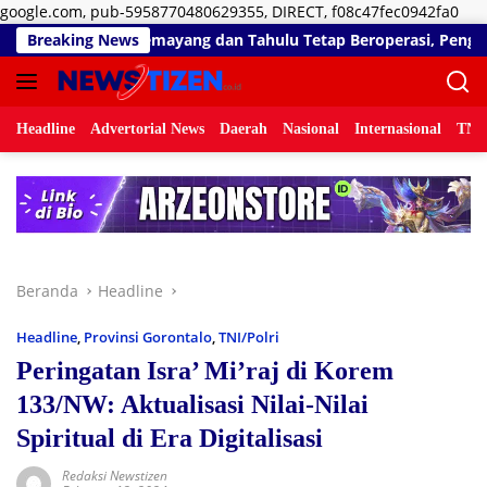
Lan
google.com, pub-5958770480629355, DIRECT, f08c47fec0942fa0
ke
SLHS, SPPG Temayang dan Tahulu Tetap Beroperasi, Pengamat D
Breaking News
kon
Headline
Advertorial News
Daerah
Nasional
Internasional
TNI/
Beranda
Headline
Headline
,
Provinsi Gorontalo
,
TNI/Polri
Peringatan Isra’ Mi’raj di Korem
133/NW: Aktualisasi Nilai-Nilai
Spiritual di Era Digitalisasi
Redaksi Newstizen