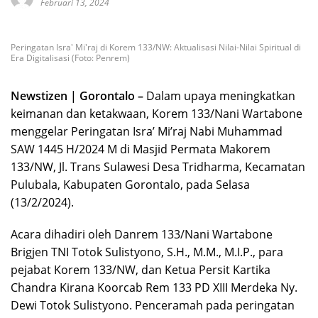
Februari 13, 2024
Peringatan Isra' Mi'raj di Korem 133/NW: Aktualisasi Nilai-Nilai Spiritual di
Era Digitalisasi (Foto: Penrem)
Newstizen | Gorontalo –
Dalam upaya meningkatkan
keimanan dan ketakwaan, Korem 133/Nani Wartabone
menggelar Peringatan Isra’ Mi’raj Nabi Muhammad
SAW 1445 H/2024 M di Masjid Permata Makorem
133/NW, Jl. Trans Sulawesi Desa Tridharma, Kecamatan
Pulubala, Kabupaten Gorontalo, pada Selasa
(13/2/2024).
Acara dihadiri oleh Danrem 133/Nani Wartabone
Brigjen TNI Totok Sulistyono, S.H., M.M., M.I.P., para
pejabat Korem 133/NW, dan Ketua Persit Kartika
Chandra Kirana Koorcab Rem 133 PD XIII Merdeka Ny.
Dewi Totok Sulistyono. Penceramah pada peringatan