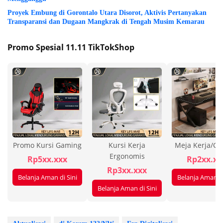
Proyek Embung di Gorontalo Utara Disorot, Aktivis Pertanyakan
Transparansi dan Dugaan Mangkrak di Tengah Musim Kemarau
Promo Spesial 11.11 TikTokShop
Promo Kursi Gaming
Kursi Kerja
Meja Kerja/G
Ergonomis
Rp5xx.xxx
Rp2xx.xx
Rp3xx.xxx
Belanja Aman di Sini
Belanja Aman di
Belanja Aman di Sini