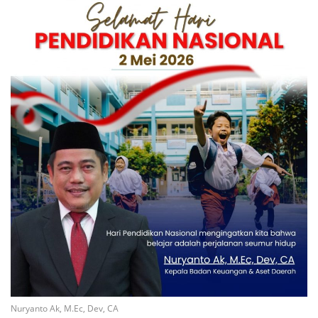
Nuryanto Ak, M.Ec, Dev, CA