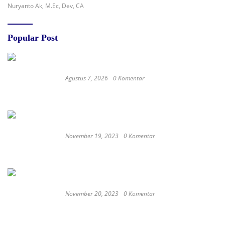
Nuryanto Ak, M.Ec, Dev, CA
Popular Post
Agustus 7, 2026
0 Komentar
RSUD dr. Zainal Umar Sidiki Matangkan
Layanan Dokter Gigi Spesialis, Kredensial
November 19, 2023
0 Komentar
Satay Western ‘Marlina the Murderer’ to
represent Indonesia at the Oscars
November 20, 2023
0 Komentar
These Delicious Balinese Street Foods You need To
Try Right Now