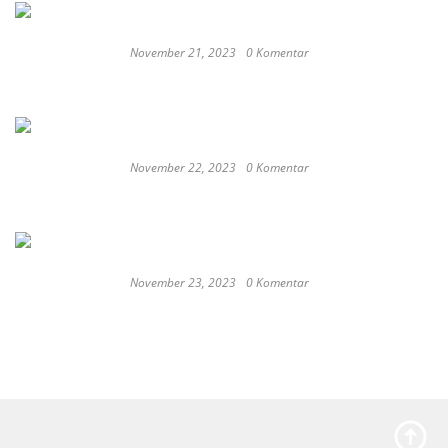
November 21, 2023
0 Komentar
Romantic or Casual, Top 5 Restaurants to
Celebrate New Year in Bali
November 22, 2023
0 Komentar
Keep Calm And Curry On: Must-Try Japanese
Restaurants in Bali
November 23, 2023
0 Komentar
Japan probe finds more universities
discriminated against women