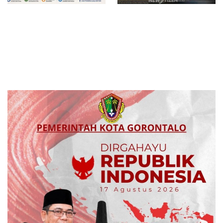
Redam Polemik di SDN 8
Bau Menyengat Diduga dari
Sumalata, Ketua Komisi III
Aktivitas Pabrik Petroganik di
DPRD Gorut Ambil Tanggung
Merakurak, Warga: Setiap
Jawab Biayai Pagar Sekolah
Bongkar Bahan, Baunya Sangat
Mengganggu