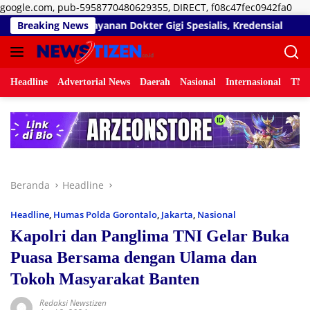
Lan
google.com, pub-5958770480629355, DIRECT, f08c47fec0942fa0
ke
er Gigi Spesialis, Kredensial
Breaking News
Diduga Belum Kantongi SL
kon
Headline
Advertorial News
Daerah
Nasional
Internasional
TNI/
Beranda
Headline
Headline
,
Humas Polda Gorontalo
,
Jakarta
,
Nasional
Kapolri dan Panglima TNI Gelar Buka
Puasa Bersama dengan Ulama dan
Tokoh Masyarakat Banten
Redaksi Newstizen