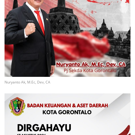
Nuryanto Ak, M.Ec, Dev, CA