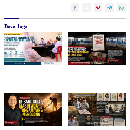
Baca Juga
RSUD dr. Zainal Umar Sidiki
Diduga Belum Kantongi SLHS,
Matangkan Layanan Dokter
SPPG Temayang dan Tahulu
Gigi Spesialis, Kredensial
Tetap Beroperasi, Pengamat
Desak BGN Bertindak Tegas