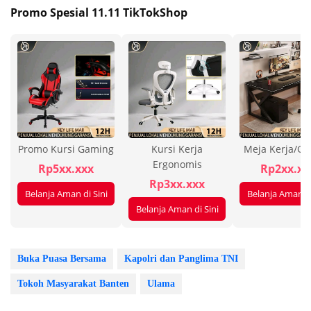
Promo Spesial 11.11 TikTokShop
Promo Kursi Gaming
Kursi Kerja
Meja Kerja/G
Ergonomis
Rp5xx.xxx
Rp2xx.xx
Rp3xx.xxx
Belanja Aman di Sini
Belanja Aman di
Belanja Aman di Sini
Buka Puasa Bersama
Kapolri dan Panglima TNI
Tokoh Masyarakat Banten
Ulama