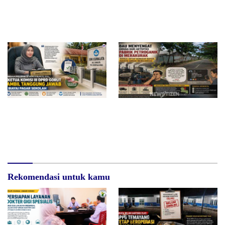
Di Saat Sulit, Masih Ada
Surat Waskat Ditindaklanjuti,
Tangan yang Menolong
LSM Ilham Nusantara dan
Sukandar Dipanggil Propam
Polres Tuban
Redam Polemik di SDN 8
Bau Menyengat Diduga dari
Sumalata, Ketua Komisi III
Aktivitas Pabrik Petroganik di
DPRD Gorut Ambil Tanggung
Merakurak, Warga: Setiap
Jawab Biayai Pagar Sekolah
Bongkar Bahan, Baunya Sangat
Mengganggu
Rekomendasi untuk kamu