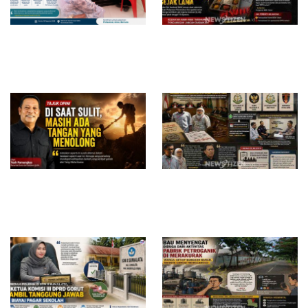
RSUD dr. Zainal Umar Sidiki
Diduga Belum Kantongi SLHS,
Matangkan Layanan Dokter
SPPG Temayang dan Tahulu
Gigi Spesialis, Kredensial
Tetap Beroperasi, Pengamat
Desak BGN Bertindak Tegas
Di Saat Sulit, Masih Ada
Surat Waskat Ditindaklanjuti,
Tangan yang Menolong
LSM Ilham Nusantara dan
Sukandar Dipanggil Propam
Polres Tuban