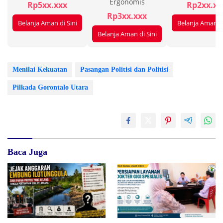
Ergonomis
Rp5xx.xxx
Rp2xx.xx
Rp3xx.xxx
Belanja Aman di Sini
Belanja Aman di
Belanja Aman di Sini
Menilai Kekuatan
Pasangan Politisi dan Politisi
Pilkada Gorontalo Utara
Baca Juga