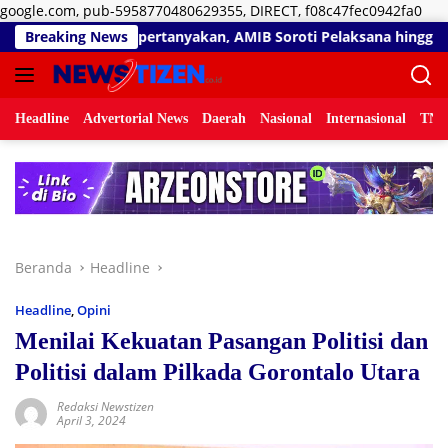
Lan
google.com, pub-5958770480629355, DIRECT, f08c47fec0942fa0
ke
a Dipertanyakan, AMIB Soroti Pelaksana hingga Progres Pekerj
Breaking News
kon
Headline
Advertorial News
Daerah
Nasional
Internasional
TNI/
Beranda
Headline
Headline
,
Opini
Menilai Kekuatan Pasangan Politisi dan
Politisi dalam Pilkada Gorontalo Utara
Redaksi Newstizen
April 3, 2024