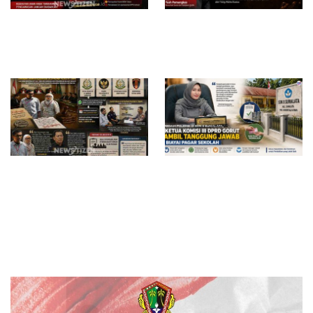
Diduga Belum Kantongi SLHS,
Di Saat Sulit, Masih Ada
SPPG Temayang dan Tahulu
Tangan yang Menolong
Tetap Beroperasi, Pengamat
Desak BGN Bertindak Tegas
Surat Waskat Ditindaklanjuti,
Redam Polemik di SDN 8
LSM Ilham Nusantara dan
Sumalata, Ketua Komisi III
Sukandar Dipanggil Propam
DPRD Gorut Ambil Tanggung
Polres Tuban
Jawab Biayai Pagar Sekolah