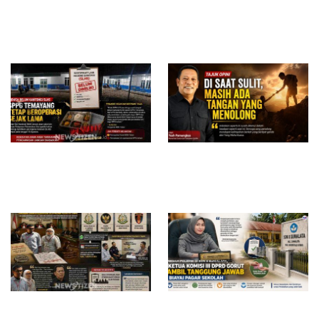
Jejak Anggaran Embung
RSUD dr. Zainal Umar Sidiki
Ilotunggula Dipertanyakan,
Matangkan Layanan Dokter
AMIB Soroti Pelaksana hingga
Gigi Spesialis, Kredensial
Progres Pekerjaan
Diduga Belum Kantongi SLHS,
Di Saat Sulit, Masih Ada
SPPG Temayang dan Tahulu
Tangan yang Menolong
Tetap Beroperasi, Pengamat
Desak BGN Bertindak Tegas
Surat Waskat Ditindaklanjuti,
Redam Polemik di SDN 8
LSM Ilham Nusantara dan
Sumalata, Ketua Komisi III