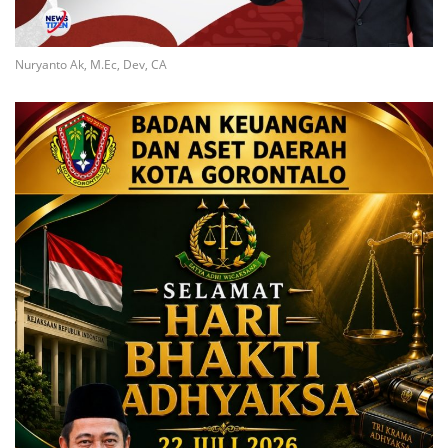
Nuryanto Ak, M.Ec, Dev, CA