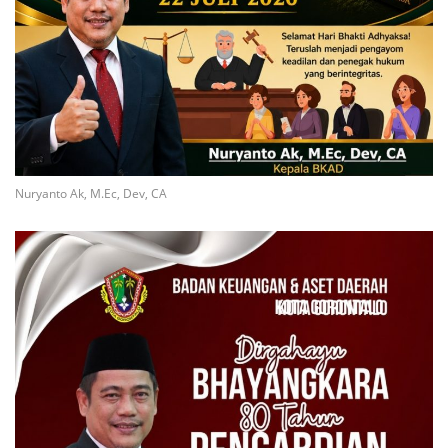
Nuryanto Ak, M.Ec, Dev, CA