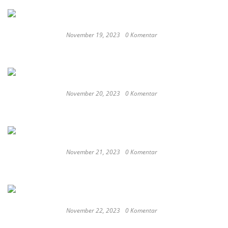
Progres Pekerjaan
November 19, 2023
0 Komentar
Satay Western ‘Marlina the Murderer’ to
represent Indonesia at the Oscars
November 20, 2023
0 Komentar
These Delicious Balinese Street Foods You need To
Try Right Now
November 21, 2023
0 Komentar
Romantic or Casual, Top 5 Restaurants to
Celebrate New Year in Bali
November 22, 2023
0 Komentar
Keep Calm And Curry On: Must-Try Japanese
Restaurants in Bali