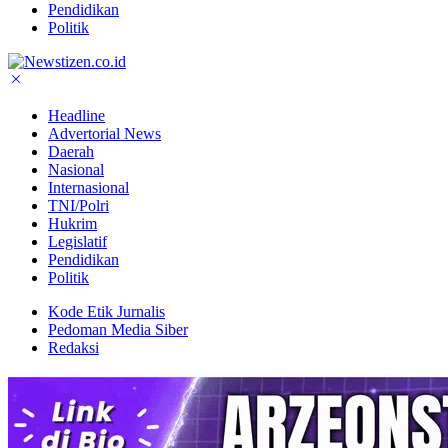
Pendidikan
Politik
Headline
Advertorial News
Daerah
Nasional
Internasional
TNI/Polri
Hukrim
Legislatif
Pendidikan
Politik
Kode Etik Jurnalis
Pedoman Media Siber
Redaksi