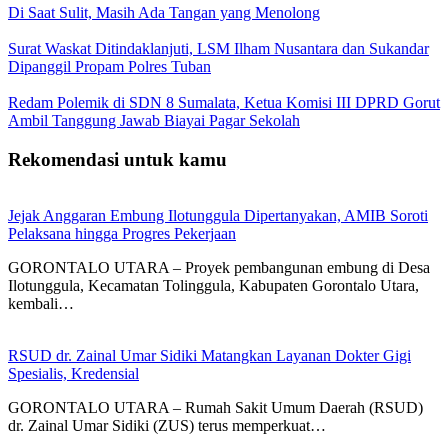
Di Saat Sulit, Masih Ada Tangan yang Menolong
Surat Waskat Ditindaklanjuti, LSM Ilham Nusantara dan Sukandar
Dipanggil Propam Polres Tuban
Redam Polemik di SDN 8 Sumalata, Ketua Komisi III DPRD Gorut
Ambil Tanggung Jawab Biayai Pagar Sekolah
Rekomendasi untuk kamu
Jejak Anggaran Embung Ilotunggula Dipertanyakan, AMIB Soroti
Pelaksana hingga Progres Pekerjaan
GORONTALO UTARA – Proyek pembangunan embung di Desa
Ilotunggula, Kecamatan Tolinggula, Kabupaten Gorontalo Utara,
kembali…
RSUD dr. Zainal Umar Sidiki Matangkan Layanan Dokter Gigi
Spesialis, Kredensial
GORONTALO UTARA – Rumah Sakit Umum Daerah (RSUD)
dr. Zainal Umar Sidiki (ZUS) terus memperkuat…