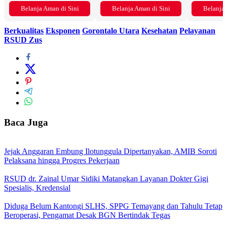
Belanja Aman di Sini
Belanja Aman di Sini
Belanja 
Berkualitas
Eksponen
Gorontalo Utara
Kesehatan
Pelayanan
RSUD Zus
Baca Juga
Jejak Anggaran Embung Ilotunggula Dipertanyakan, AMIB Soroti
Pelaksana hingga Progres Pekerjaan
RSUD dr. Zainal Umar Sidiki Matangkan Layanan Dokter Gigi
Spesialis, Kredensial
Diduga Belum Kantongi SLHS, SPPG Temayang dan Tahulu Tetap
Beroperasi, Pengamat Desak BGN Bertindak Tegas