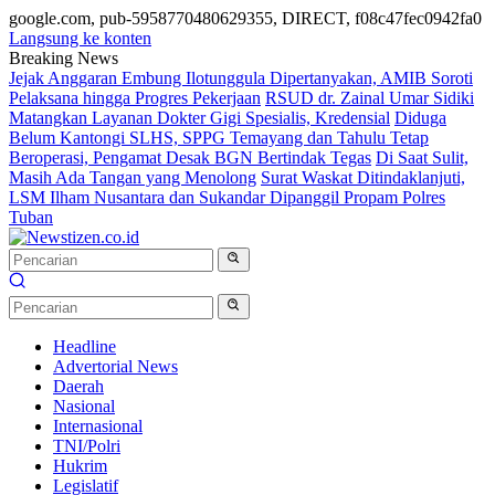
google.com, pub-5958770480629355, DIRECT, f08c47fec0942fa0
Langsung ke konten
Breaking News
Jejak Anggaran Embung Ilotunggula Dipertanyakan, AMIB Soroti
Pelaksana hingga Progres Pekerjaan
RSUD dr. Zainal Umar Sidiki
Matangkan Layanan Dokter Gigi Spesialis, Kredensial
Diduga
Belum Kantongi SLHS, SPPG Temayang dan Tahulu Tetap
Beroperasi, Pengamat Desak BGN Bertindak Tegas
Di Saat Sulit,
Masih Ada Tangan yang Menolong
Surat Waskat Ditindaklanjuti,
LSM Ilham Nusantara dan Sukandar Dipanggil Propam Polres
Tuban
Headline
Advertorial News
Daerah
Nasional
Internasional
TNI/Polri
Hukrim
Legislatif