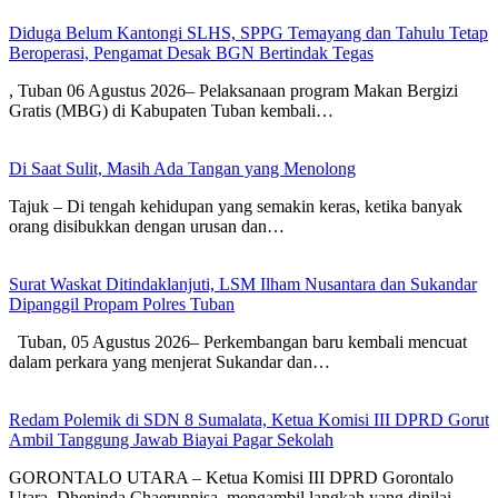
Diduga Belum Kantongi SLHS, SPPG Temayang dan Tahulu Tetap
Beroperasi, Pengamat Desak BGN Bertindak Tegas
, Tuban 06 Agustus 2026– Pelaksanaan program Makan Bergizi
Gratis (MBG) di Kabupaten Tuban kembali…
Di Saat Sulit, Masih Ada Tangan yang Menolong
Tajuk – Di tengah kehidupan yang semakin keras, ketika banyak
orang disibukkan dengan urusan dan…
Surat Waskat Ditindaklanjuti, LSM Ilham Nusantara dan Sukandar
Dipanggil Propam Polres Tuban
Tuban, 05 Agustus 2026– Perkembangan baru kembali mencuat
dalam perkara yang menjerat Sukandar dan…
Redam Polemik di SDN 8 Sumalata, Ketua Komisi III DPRD Gorut
Ambil Tanggung Jawab Biayai Pagar Sekolah
GORONTALO UTARA – Ketua Komisi III DPRD Gorontalo
Utara, Dheninda Chaerunnisa, mengambil langkah yang dinilai…