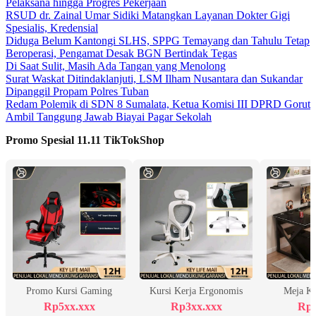
Pelaksana hingga Progres Pekerjaan
RSUD dr. Zainal Umar Sidiki Matangkan Layanan Dokter Gigi
Spesialis, Kredensial
Diduga Belum Kantongi SLHS, SPPG Temayang dan Tahulu Tetap
Beroperasi, Pengamat Desak BGN Bertindak Tegas
Di Saat Sulit, Masih Ada Tangan yang Menolong
Surat Waskat Ditindaklanjuti, LSM Ilham Nusantara dan Sukandar
Dipanggil Propam Polres Tuban
Redam Polemik di SDN 8 Sumalata, Ketua Komisi III DPRD Gorut
Ambil Tanggung Jawab Biayai Pagar Sekolah
Promo Spesial 11.11 TikTokShop
Promo Kursi Gaming
Kursi Kerja Ergonomis
Meja K
Rp5xx.xxx
Rp3xx.xxx
Rp2