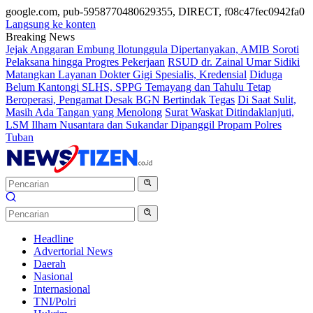
google.com, pub-5958770480629355, DIRECT, f08c47fec0942fa0
Langsung ke konten
Breaking News
Jejak Anggaran Embung Ilotunggula Dipertanyakan, AMIB Soroti
Pelaksana hingga Progres Pekerjaan
RSUD dr. Zainal Umar Sidiki
Matangkan Layanan Dokter Gigi Spesialis, Kredensial
Diduga
Belum Kantongi SLHS, SPPG Temayang dan Tahulu Tetap
Beroperasi, Pengamat Desak BGN Bertindak Tegas
Di Saat Sulit,
Masih Ada Tangan yang Menolong
Surat Waskat Ditindaklanjuti,
LSM Ilham Nusantara dan Sukandar Dipanggil Propam Polres
Tuban
Headline
Advertorial News
Daerah
Nasional
Internasional
TNI/Polri