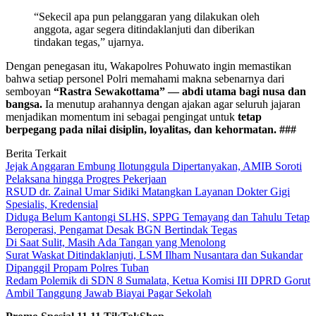
“Sekecil apa pun pelanggaran yang dilakukan oleh
anggota, agar segera ditindaklanjuti dan diberikan
tindakan tegas,” ujarnya.
Dengan penegasan itu, Wakapolres Pohuwato ingin memastikan
bahwa setiap personel Polri memahami makna sebenarnya dari
semboyan
“Rastra Sewakottama” — abdi utama bagi nusa dan
bangsa.
Ia menutup arahannya dengan ajakan agar seluruh jajaran
menjadikan momentum ini sebagai pengingat untuk
tetap
berpegang pada nilai disiplin, loyalitas, dan kehormatan. ###
Berita Terkait
Jejak Anggaran Embung Ilotunggula Dipertanyakan, AMIB Soroti
Pelaksana hingga Progres Pekerjaan
RSUD dr. Zainal Umar Sidiki Matangkan Layanan Dokter Gigi
Spesialis, Kredensial
Diduga Belum Kantongi SLHS, SPPG Temayang dan Tahulu Tetap
Beroperasi, Pengamat Desak BGN Bertindak Tegas
Di Saat Sulit, Masih Ada Tangan yang Menolong
Surat Waskat Ditindaklanjuti, LSM Ilham Nusantara dan Sukandar
Dipanggil Propam Polres Tuban
Redam Polemik di SDN 8 Sumalata, Ketua Komisi III DPRD Gorut
Ambil Tanggung Jawab Biayai Pagar Sekolah