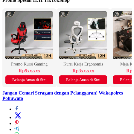
Promo Spesial 11.11 TikTokShop
Promo Kursi Gaming
Kursi Kerja Ergonomis
Meja K
Rp5xx.xxx
Rp3xx.xxx
Rp2
Belanja Aman di Sini
Belanja Aman di Sini
Belanja 
Jangan Cemari Seragam dengan Pelanggaran!
Wakapolres
Pohuwato