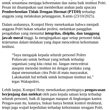
untuk senantiasa menjaga kehormatan dan nama baik institusi Polri.
Pesan ini disampaikan saat memberikan arahan pada upacara
Pemberhentian Tidak Dengan Hormat (PTDH)
terhadap
anggota yang melakukan pelanggaran, Kamis (23/10/2025).
Dalam arahannya, Kompol Heny menekankan bahwa menjadi
anggota Polri bukan sekadar profesi, melainkan panggilan
pengabdian yang menuntut
integritas, disiplin, dan tanggung
jawab moral
tinggi. Ia mengingatkan agar setiap personel tidak
terjerumus dalam tindakan yang dapat mencederai kehormatan
institusi.
“Saya mengajak kepada seluruh personel Polres
Pohuwato untuk berbuat yang terbaik terhadap
organisasi yang kita cintai ini. Jangan mencederai
ataupun menodai institusi ini dengan perilaku yang
dapat menurunkan citra Polri di mata masyarakat.
Lakukanlah hal terbaik untuk kemajuan institusi ini,”
tegas Wakapolres.
Lebih lanjut, Kompol Heny menekankan pentingnya
pengawasan
berjenjang dan melekat
oleh para kepala satuan kerja terhadap
seluruh personel, baik di lapangan maupun di lingkungan kantor.
Pengawasan itu, katanya, bukan hanya bentuk kontrol struktural,
tetapi juga wujud kepedulian terhadap kehormatan seragam Polri.