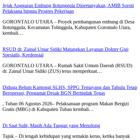
Jejak Anggaran Embung Ilotunggula Dipertanyakan, AMIB Soroti
Pelaksana hingga Progres Pekerjaan
GORONTALO UTARA – Proyek pembangunan embung di Desa
Ilotunggula, Kecamatan Tolinggula, Kabupaten Gorontalo Utara,
kembali…
RSUD dr. Zainal Umar Sidiki Matangkan Layanan Dokter Gigi
Spesialis, Kredensial
GORONTALO UTARA – Rumah Sakit Umum Daerah (RSUD)
dr. Zainal Umar Sidiki (ZUS) terus memperkuat…
Diduga Belum Kantongi SLHS, SPPG Temayang dan Tahulu Tetap
Beroperasi, Pengamat Desak BGN Bertindak Tegas
, Tuban 06 Agustus 2026– Pelaksanaan program Makan Bergizi
Gratis (MBG) di Kabupaten Tuban kembali…
Di Saat Sulit, Masih Ada Tangan yang Menolong
Tajuk – Di tengah kehidupan yang semakin keras, ketika banyak