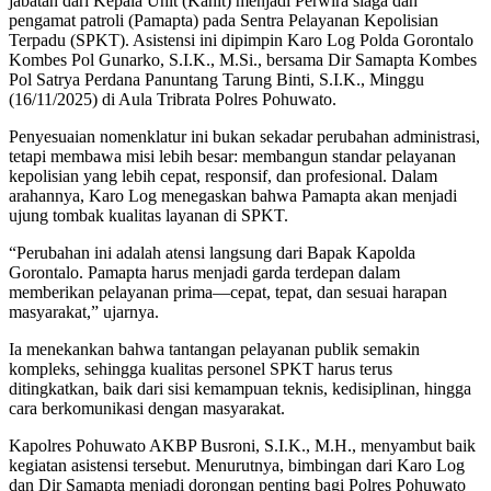
jabatan dari Kepala Unit (Kanit) menjadi Perwira siaga dan
pengamat patroli (Pamapta) pada Sentra Pelayanan Kepolisian
Terpadu (SPKT). Asistensi ini dipimpin Karo Log Polda Gorontalo
Kombes Pol Gunarko, S.I.K., M.Si., bersama Dir Samapta Kombes
Pol Satrya Perdana Panuntang Tarung Binti, S.I.K., Minggu
(16/11/2025) di Aula Tribrata Polres Pohuwato.
Penyesuaian nomenklatur ini bukan sekadar perubahan administrasi,
tetapi membawa misi lebih besar: membangun standar pelayanan
kepolisian yang lebih cepat, responsif, dan profesional. Dalam
arahannya, Karo Log menegaskan bahwa Pamapta akan menjadi
ujung tombak kualitas layanan di SPKT.
“Perubahan ini adalah atensi langsung dari Bapak Kapolda
Gorontalo. Pamapta harus menjadi garda terdepan dalam
memberikan pelayanan prima—cepat, tepat, dan sesuai harapan
masyarakat,” ujarnya.
Ia menekankan bahwa tantangan pelayanan publik semakin
kompleks, sehingga kualitas personel SPKT harus terus
ditingkatkan, baik dari sisi kemampuan teknis, kedisiplinan, hingga
cara berkomunikasi dengan masyarakat.
Kapolres Pohuwato AKBP Busroni, S.I.K., M.H., menyambut baik
kegiatan asistensi tersebut. Menurutnya, bimbingan dari Karo Log
dan Dir Samapta menjadi dorongan penting bagi Polres Pohuwato