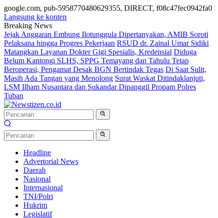
google.com, pub-5958770480629355, DIRECT, f08c47fec0942fa0
Langsung ke konten
Breaking News
Jejak Anggaran Embung Ilotunggula Dipertanyakan, AMIB Soroti
Pelaksana hingga Progres Pekerjaan
RSUD dr. Zainal Umar Sidiki
Matangkan Layanan Dokter Gigi Spesialis, Kredensial
Diduga
Belum Kantongi SLHS, SPPG Temayang dan Tahulu Tetap
Beroperasi, Pengamat Desak BGN Bertindak Tegas
Di Saat Sulit,
Masih Ada Tangan yang Menolong
Surat Waskat Ditindaklanjuti,
LSM Ilham Nusantara dan Sukandar Dipanggil Propam Polres
Tuban
Headline
Advertorial News
Daerah
Nasional
Internasional
TNI/Polri
Hukrim
Legislatif