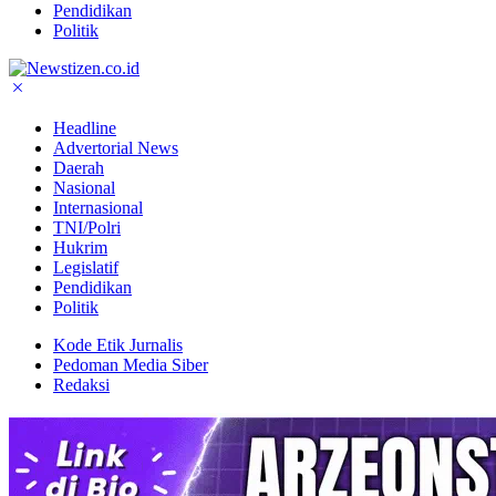
Pendidikan
Politik
Headline
Advertorial News
Daerah
Nasional
Internasional
TNI/Polri
Hukrim
Legislatif
Pendidikan
Politik
Kode Etik Jurnalis
Pedoman Media Siber
Redaksi