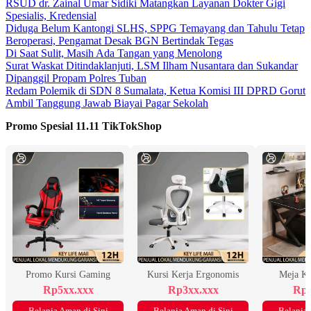
RSUD dr. Zainal Umar Sidiki Matangkan Layanan Dokter Gigi
Spesialis, Kredensial
Diduga Belum Kantongi SLHS, SPPG Temayang dan Tahulu Tetap
Beroperasi, Pengamat Desak BGN Bertindak Tegas
Di Saat Sulit, Masih Ada Tangan yang Menolong
Surat Waskat Ditindaklanjuti, LSM Ilham Nusantara dan Sukandar
Dipanggil Propam Polres Tuban
Redam Polemik di SDN 8 Sumalata, Ketua Komisi III DPRD Gorut
Ambil Tanggung Jawab Biayai Pagar Sekolah
Promo Spesial 11.11 TikTokShop
Promo Kursi Gaming
Kursi Kerja Ergonomis
Meja K
Rp5xx.xxx
Rp3xx.xxx
Rp2
Belanja Aman di Sini
Belanja Aman di Sini
Belanja 