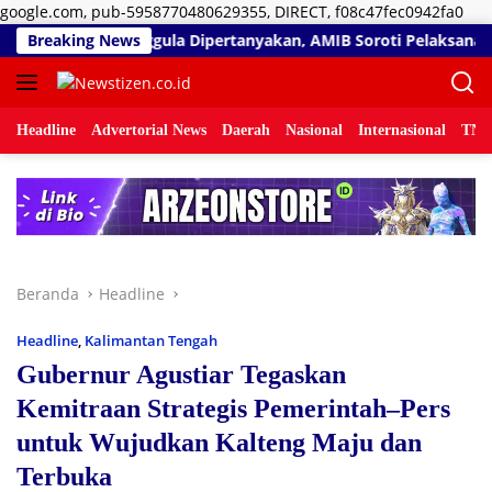
Lan
google.com, pub-5958770480629355, DIRECT, f08c47fec0942fa0
ke
Embung Ilotunggula Dipertanyakan, AMIB Soroti Pelaksana hingg
Breaking News
kon
Headline
Advertorial News
Daerah
Nasional
Internasional
TNI/
Beranda
Headline
Headline
,
Kalimantan Tengah
Gubernur Agustiar Tegaskan
Kemitraan Strategis Pemerintah–Pers
untuk Wujudkan Kalteng Maju dan
Terbuka