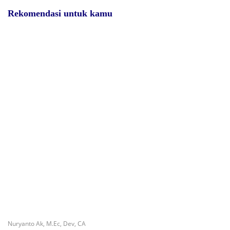
Rekomendasi untuk kamu
Jejak Anggaran Embung
RSUD dr. Zainal Umar Sidiki
Ilotunggula Dipertanyakan,
Matangkan Layanan Dokter
AMIB Soroti Pelaksana hingga
Gigi Spesialis, Kredensial
Progres Pekerjaan
Diduga Belum Kantongi SLHS,
Di Saat Sulit, Masih Ada
SPPG Temayang dan Tahulu
Tangan yang Menolong
Tetap Beroperasi, Pengamat
Desak BGN Bertindak Tegas
Surat Waskat Ditindaklanjuti,
Redam Polemik di SDN 8
LSM Ilham Nusantara dan
Sumalata, Ketua Komisi III
Sukandar Dipanggil Propam
DPRD Gorut Ambil Tanggung
Polres Tuban
Jawab Biayai Pagar Sekolah
Nuryanto Ak, M.Ec, Dev, CA