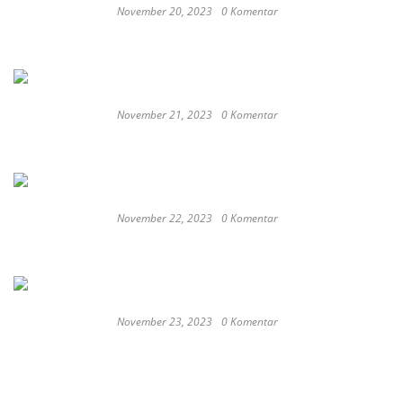
November 20, 2023
0 Komentar
These Delicious Balinese Street Foods You need To
Try Right Now
November 21, 2023
0 Komentar
Romantic or Casual, Top 5 Restaurants to
Celebrate New Year in Bali
November 22, 2023
0 Komentar
Keep Calm And Curry On: Must-Try Japanese
Restaurants in Bali
November 23, 2023
0 Komentar
Japan probe finds more universities
discriminated against women