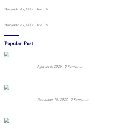
Nuryanto Ak, M.Ec, Dev, CA
Nuryanto Ak, M.Ec, Dev, CA
Popular Post
Agustus 8, 2026
0 Komentar
Jejak Anggaran Embung Ilotunggula
Dipertanyakan, AMIB Soroti Pelaksana hingga
Progres Pekerjaan
November 19, 2023
0 Komentar
Satay Western ‘Marlina the Murderer’ to
represent Indonesia at the Oscars