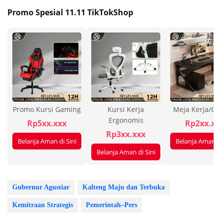
Promo Spesial 11.11 TikTokShop
Promo Kursi Gaming
Kursi Kerja
Meja Kerja/G
Ergonomis
Rp5xx.xxx
Rp2xx.xx
Rp3xx.xxx
Belanja Aman di Sini
Belanja Aman di
Belanja Aman di Sini
Gubernur Agustiar
Kalteng Maju dan Terbuka
Kemitraan Strategis
Pemerintah–Pers