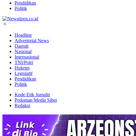
Pendidikan
Politik
Headline
Advertorial News
Daerah
Nasional
Internasional
TNI/Polri
Hukrim
Legislatif
Pendidikan
Politik
Kode Etik Jurnalis
Pedoman Media Siber
Redaksi