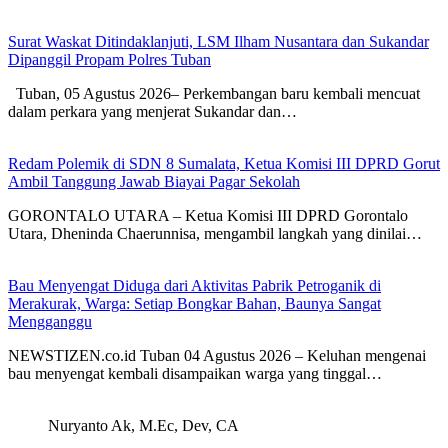
Surat Waskat Ditindaklanjuti, LSM Ilham Nusantara dan Sukandar
Dipanggil Propam Polres Tuban
Tuban, 05 Agustus 2026– Perkembangan baru kembali mencuat
dalam perkara yang menjerat Sukandar dan…
Redam Polemik di SDN 8 Sumalata, Ketua Komisi III DPRD Gorut
Ambil Tanggung Jawab Biayai Pagar Sekolah
GORONTALO UTARA – Ketua Komisi III DPRD Gorontalo
Utara, Dheninda Chaerunnisa, mengambil langkah yang dinilai…
Bau Menyengat Diduga dari Aktivitas Pabrik Petroganik di
Merakurak, Warga: Setiap Bongkar Bahan, Baunya Sangat
Mengganggu
NEWSTIZEN.co.id Tuban 04 Agustus 2026 – Keluhan mengenai
bau menyengat kembali disampaikan warga yang tinggal…
Nuryanto Ak, M.Ec, Dev, CA