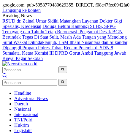
google.com, pub-5958770480629355, DIRECT, f08c47fec0942fa0
Langsung ke konten
Breaking News
RSUD dr. Zainal Umar Sidiki Matangkan Layanan Dokter Gigi
Spesialis, Kredensial
Diduga Belum Kantongi SLHS, SPPG
Temayang dan Tahulu Tetap Beroperasi, Pengamat Desak BGN
Bertindak Tegas
Di Saat Sulit, Masih Ada Tangan yang Menolong
Surat Waskat Ditindaklanjuti, LSM Ilham Nusantara dan Sukandar
Dipanggil Propam Polres Tuban
Redam Polemik di SDN 8
Sumalata, Ketua Komisi III DPRD Gorut Ambil Tanggung Jawab
Biayai Pagar Sekolah
Headline
Advertorial News
Daerah
Nasional
Internasional
TNI/Polri
Hukrim
Legislatif