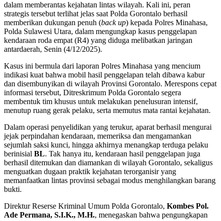
dalam memberantas kejahatan lintas wilayah. Kali ini, peran
strategis tersebut terlihat jelas saat Polda Gorontalo berhasil
memberikan dukungan penuh (
back up
) kepada Polres Minahasa,
Polda Sulawesi Utara, dalam mengungkap kasus penggelapan
kendaraan roda empat (R4) yang diduga melibatkan jaringan
antardaerah, Senin (4/12/2025).
Kasus ini bermula dari laporan Polres Minahasa yang mencium
indikasi kuat bahwa mobil hasil penggelapan telah dibawa kabur
dan disembunyikan di wilayah Provinsi Gorontalo. Merespons cepat
informasi tersebut, Ditreskrimum Polda Gorontalo segera
membentuk tim khusus untuk melakukan penelusuran intensif,
menutup ruang gerak pelaku, serta memutus mata rantai kejahatan.
Dalam operasi penyelidikan yang terukur, aparat berhasil mengurai
jejak perpindahan kendaraan, memeriksa dan mengamankan
sejumlah saksi kunci, hingga akhirnya menangkap terduga pelaku
berinisial
BL
. Tak hanya itu, kendaraan hasil penggelapan juga
berhasil ditemukan dan diamankan di wilayah Gorontalo, sekaligus
menguatkan dugaan praktik kejahatan terorganisir yang
memanfaatkan lintas provinsi sebagai modus menghilangkan barang
bukti.
Direktur Reserse Kriminal Umum Polda Gorontalo,
Kombes Pol.
Ade Permana, S.I.K., M.H.
, menegaskan bahwa pengungkapan