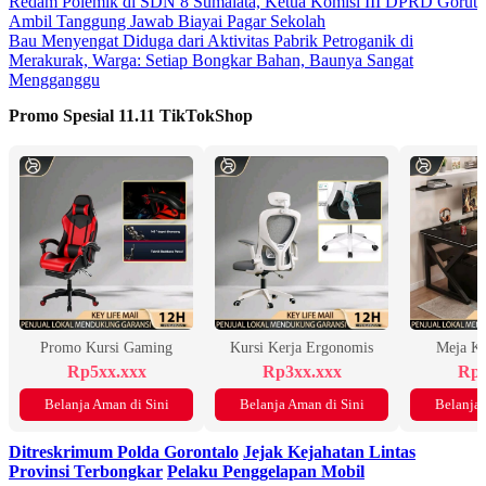
Redam Polemik di SDN 8 Sumalata, Ketua Komisi III DPRD Gorut
Ambil Tanggung Jawab Biayai Pagar Sekolah
Bau Menyengat Diduga dari Aktivitas Pabrik Petroganik di
Merakurak, Warga: Setiap Bongkar Bahan, Baunya Sangat
Mengganggu
Promo Spesial 11.11 TikTokShop
Promo Kursi Gaming
Kursi Kerja Ergonomis
Meja K
Rp5xx.xxx
Rp3xx.xxx
Rp2
Belanja Aman di Sini
Belanja Aman di Sini
Belanja 
Ditreskrimum Polda Gorontalo
Jejak Kejahatan Lintas
Provinsi Terbongkar
Pelaku Penggelapan Mobil