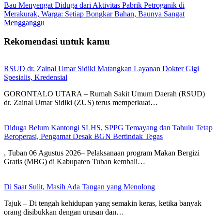
Bau Menyengat Diduga dari Aktivitas Pabrik Petroganik di
Merakurak, Warga: Setiap Bongkar Bahan, Baunya Sangat
Mengganggu
Rekomendasi untuk kamu
RSUD dr. Zainal Umar Sidiki Matangkan Layanan Dokter Gigi
Spesialis, Kredensial
GORONTALO UTARA – Rumah Sakit Umum Daerah (RSUD)
dr. Zainal Umar Sidiki (ZUS) terus memperkuat…
Diduga Belum Kantongi SLHS, SPPG Temayang dan Tahulu Tetap
Beroperasi, Pengamat Desak BGN Bertindak Tegas
, Tuban 06 Agustus 2026– Pelaksanaan program Makan Bergizi
Gratis (MBG) di Kabupaten Tuban kembali…
Di Saat Sulit, Masih Ada Tangan yang Menolong
Tajuk – Di tengah kehidupan yang semakin keras, ketika banyak
orang disibukkan dengan urusan dan…