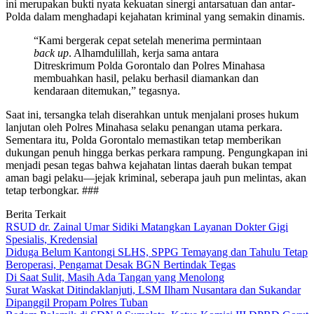
ini merupakan bukti nyata kekuatan sinergi antarsatuan dan antar-
Polda dalam menghadapi kejahatan kriminal yang semakin dinamis.
“Kami bergerak cepat setelah menerima permintaan
back up
. Alhamdulillah, kerja sama antara
Ditreskrimum Polda Gorontalo dan Polres Minahasa
membuahkan hasil, pelaku berhasil diamankan dan
kendaraan ditemukan,” tegasnya.
Saat ini, tersangka telah diserahkan untuk menjalani proses hukum
lanjutan oleh Polres Minahasa selaku penangan utama perkara.
Sementara itu, Polda Gorontalo memastikan tetap memberikan
dukungan penuh hingga berkas perkara rampung. Pengungkapan ini
menjadi pesan tegas bahwa kejahatan lintas daerah bukan tempat
aman bagi pelaku—jejak kriminal, seberapa jauh pun melintas, akan
tetap terbongkar. ###
Berita Terkait
RSUD dr. Zainal Umar Sidiki Matangkan Layanan Dokter Gigi
Spesialis, Kredensial
Diduga Belum Kantongi SLHS, SPPG Temayang dan Tahulu Tetap
Beroperasi, Pengamat Desak BGN Bertindak Tegas
Di Saat Sulit, Masih Ada Tangan yang Menolong
Surat Waskat Ditindaklanjuti, LSM Ilham Nusantara dan Sukandar
Dipanggil Propam Polres Tuban