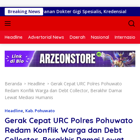
Langsung ke konten
Matangkan Layanan Dokter Gigi Spesialis, Kredensial
Breaking News
Di
Headline
Advertorial News
Daerah
Nasional
Internasiona
Beranda
Headline
Gerak Cepat URC Polres Pohuwato
Redam Konflik Warga dan Debt Collector, Berakhir Damai
Lewat Mediasi Humanis
Headline
,
Kab. Pohuwato
Gerak Cepat URC Polres Pohuwato
Redam Konflik Warga dan Debt
Collector, Berakhir Damai Lewat