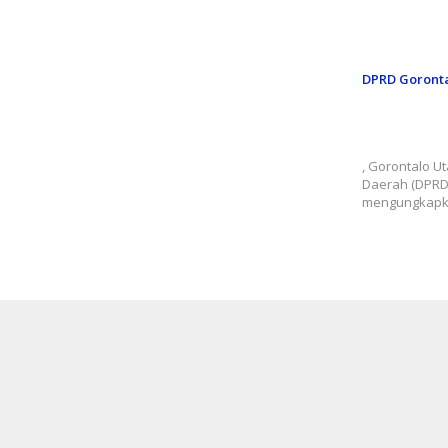
DPRD Goronta
Optimalk
Goronta
Peningka
, Gorontalo U
Daerah (DPRD)
mengungkap