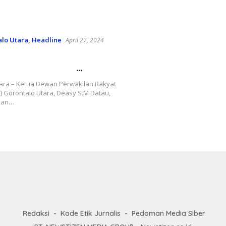
PWO Dwipa Gencar Gel
Kompetensi Wartawan
Peningkatan Kualitas
Profesionalisme
lo Utara
,
Headline
April 27, 2024
an Potensi Alam, DPRD
lo Utara Dorong
tan Kesejahteraan
tara – Ketua Dewan Perwakilan Rakyat
 Gorontalo Utara, Deasy S.M Datau,
kan…
Redaksi
Kode Etik Jurnalis
Pedoman Media Siber