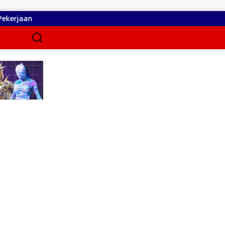
erjaan
RSUD dr. Zainal Umar Sidiki Matangkan Layanan D