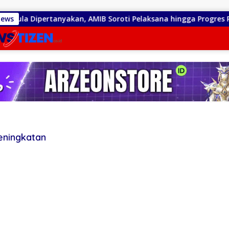
gula Dipertanyakan, AMIB Soroti Pelaksana hingga Progres Pek
News
eningkatan