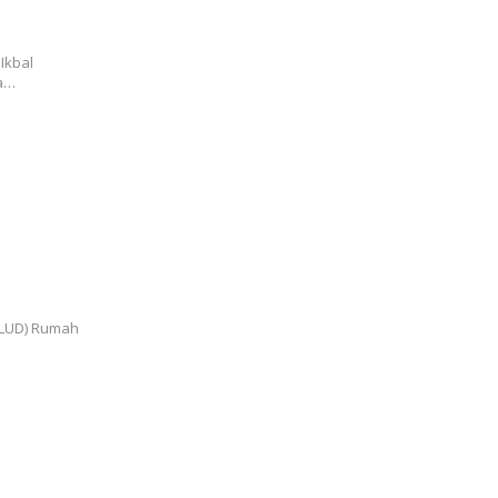
Ikbal
ma…
BPJS
i MOU:
n
BLUD) Rumah
atan