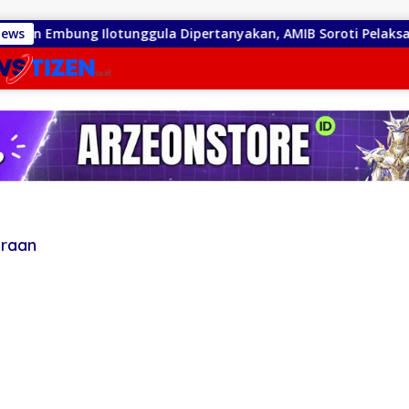
n Embung Ilotunggula Dipertanyakan, AMIB Soroti Pelaksana h
News
eraan