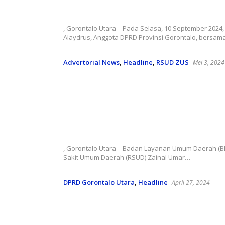
Redaksi Newstizen
, Gorontalo Utara – Pada Selasa, 10 September 2024, 
Alaydrus, Anggota DPRD Provinsi Gorontalo, bersa
Advertorial News
,
Headline
,
RSUD ZUS
Mei 3, 2024
RSUD ZUS Gorontalo Utara dan 
Ketenagakerjaan Menandatangan
Meningkatkan Pelayanan dan
Kesejahteraan Tenaga Kesehata
Redaksi Newstizen
, Gorontalo Utara – Badan Layanan Umum Daerah (
Sakit Umum Daerah (RSUD) Zainal Umar…
DPRD Gorontalo Utara
,
Headline
April 27, 2024
Optimalkan Potensi Alam, DPRD
Gorontalo Utara Dorong Peningk
Kesejahteraan