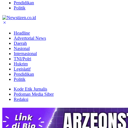
Pendidikan
Politik
Headline
Advertorial News
Daerah
Nasional
Internasional
TNI/Polri
Hukrim
Legislatif
Pendidikan
Politik
Kode Etik Jurnalis
Pedoman Media Siber
Redaksi