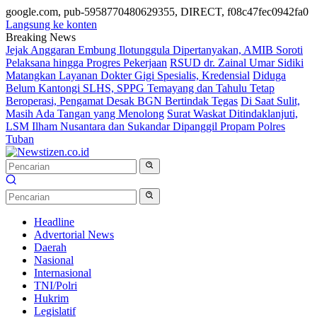
google.com, pub-5958770480629355, DIRECT, f08c47fec0942fa0
Langsung ke konten
Breaking News
Jejak Anggaran Embung Ilotunggula Dipertanyakan, AMIB Soroti
Pelaksana hingga Progres Pekerjaan
RSUD dr. Zainal Umar Sidiki
Matangkan Layanan Dokter Gigi Spesialis, Kredensial
Diduga
Belum Kantongi SLHS, SPPG Temayang dan Tahulu Tetap
Beroperasi, Pengamat Desak BGN Bertindak Tegas
Di Saat Sulit,
Masih Ada Tangan yang Menolong
Surat Waskat Ditindaklanjuti,
LSM Ilham Nusantara dan Sukandar Dipanggil Propam Polres
Tuban
Headline
Advertorial News
Daerah
Nasional
Internasional
TNI/Polri
Hukrim
Legislatif