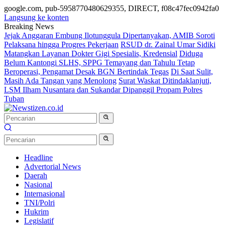
google.com, pub-5958770480629355, DIRECT, f08c47fec0942fa0
Langsung ke konten
Breaking News
Jejak Anggaran Embung Ilotunggula Dipertanyakan, AMIB Soroti
Pelaksana hingga Progres Pekerjaan
RSUD dr. Zainal Umar Sidiki
Matangkan Layanan Dokter Gigi Spesialis, Kredensial
Diduga
Belum Kantongi SLHS, SPPG Temayang dan Tahulu Tetap
Beroperasi, Pengamat Desak BGN Bertindak Tegas
Di Saat Sulit,
Masih Ada Tangan yang Menolong
Surat Waskat Ditindaklanjuti,
LSM Ilham Nusantara dan Sukandar Dipanggil Propam Polres
Tuban
Headline
Advertorial News
Daerah
Nasional
Internasional
TNI/Polri
Hukrim
Legislatif