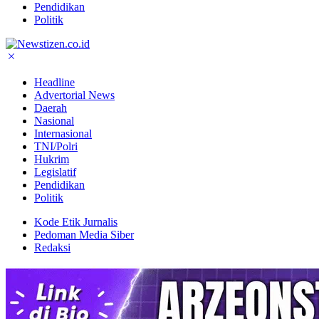
Pendidikan
Politik
Headline
Advertorial News
Daerah
Nasional
Internasional
TNI/Polri
Hukrim
Legislatif
Pendidikan
Politik
Kode Etik Jurnalis
Pedoman Media Siber
Redaksi