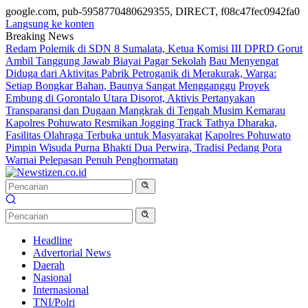
google.com, pub-5958770480629355, DIRECT, f08c47fec0942fa0
Langsung ke konten
Breaking News
Redam Polemik di SDN 8 Sumalata, Ketua Komisi III DPRD Gorut
Ambil Tanggung Jawab Biayai Pagar Sekolah
Bau Menyengat
Diduga dari Aktivitas Pabrik Petroganik di Merakurak, Warga:
Setiap Bongkar Bahan, Baunya Sangat Mengganggu
Proyek
Embung di Gorontalo Utara Disorot, Aktivis Pertanyakan
Transparansi dan Dugaan Mangkrak di Tengah Musim Kemarau
Kapolres Pohuwato Resmikan Jogging Track Tathya Dharaka,
Fasilitas Olahraga Terbuka untuk Masyarakat
Kapolres Pohuwato
Pimpin Wisuda Purna Bhakti Dua Perwira, Tradisi Pedang Pora
Warnai Pelepasan Penuh Penghormatan
Headline
Advertorial News
Daerah
Nasional
Internasional
TNI/Polri