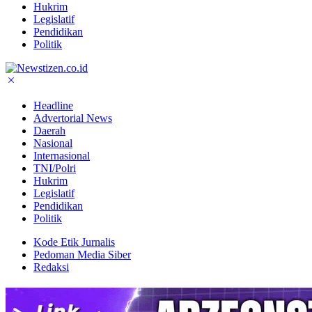
Hukrim
Legislatif
Pendidikan
Politik
Headline
Advertorial News
Daerah
Nasional
Internasional
TNI/Polri
Hukrim
Legislatif
Pendidikan
Politik
Kode Etik Jurnalis
Pedoman Media Siber
Redaksi