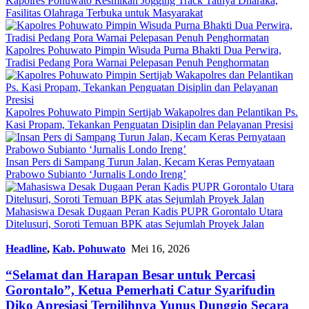
Kapolres Pohuwato Resmikan Jogging Track Tathya Dharaka,
Fasilitas Olahraga Terbuka untuk Masyarakat
Kapolres Pohuwato Pimpin Wisuda Purna Bhakti Dua Perwira,
Tradisi Pedang Pora Warnai Pelepasan Penuh Penghormatan
Kapolres Pohuwato Pimpin Sertijab Wakapolres dan Pelantikan Ps.
Kasi Propam, Tekankan Penguatan Disiplin dan Pelayanan Presisi
Insan Pers di Sampang Turun Jalan, Kecam Keras Pernyataan
Prabowo Subianto ‘Jurnalis Londo Ireng’
Mahasiswa Desak Dugaan Peran Kadis PUPR Gorontalo Utara
Ditelusuri, Soroti Temuan BPK atas Sejumlah Proyek Jalan
Headline
,
Kab. Pohuwato
Mei 16, 2026
“Selamat dan Harapan Besar untuk Percasi
Gorontalo”, Ketua Pemerhati Catur Syarifudin
Diko Apresiasi Terpilihnya Yunus Dunggio Secara