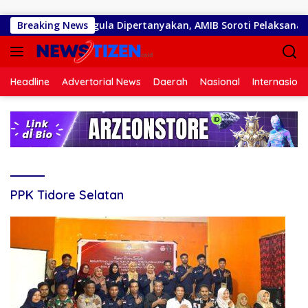
Langsung ke konten
n Embung Ilotunggula Dipertanyakan, AMIB Soroti Pelaksana hi
Breaking News
Headline
Advertorial News
Daerah
Nasional
Internasiona
PPK Tidore Selatan