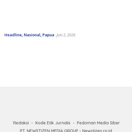
Headline
,
Nasional
,
Papua
Juni 2, 2026
Memangkas Kesenjangan, Kemendikdasmen
Perkuat Pembelajaran Digital di Teluk Bintuni
Redaksi
Kode Etik Jurnalis
Pedoman Media Siber
PT. NEWSTIZEN MEDIA GROUP - Newstizen.co.id