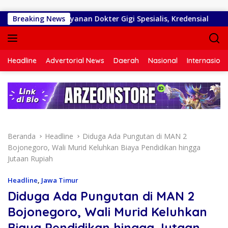
Langsung ke konten
i Matangkan Layanan Dokter Gigi Spesialis, Kredensial
Breaking News
D
Headline
Advertorial News
Daerah
Nasional
Internasiona
Beranda
Headline
Diduga Ada Pungutan di MAN 2
Bojonegoro, Wali Murid Keluhkan Biaya Pendidikan hingga
Jutaan Rupiah
Headline
,
Jawa Timur
Diduga Ada Pungutan di MAN 2
Bojonegoro, Wali Murid Keluhkan
Biaya Pendidikan hingga Jutaan