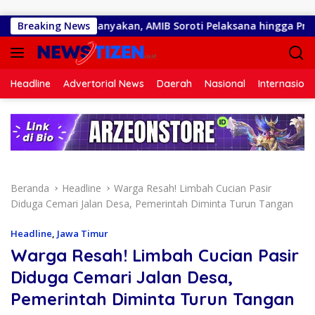
Langsung ke konten
gula Dipertanyakan, AMIB Soroti Pelaksana hingga Progres Pek
Breaking News
Headline
Advertorial News
Daerah
Nasional
Internasiona
Beranda
Headline
Warga Resah! Limbah Cucian Pasir
Diduga Cemari Jalan Desa, Pemerintah Diminta Turun Tangan
Headline
,
Jawa Timur
Warga Resah! Limbah Cucian Pasir
Diduga Cemari Jalan Desa,
Pemerintah Diminta Turun Tangan