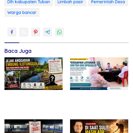
Dlh kabupaten Tuban
Limbah pasir
Pemerintah Desa
Warga bancar
Baca Juga
Jejak Anggaran Embung
RSUD dr. Zainal Umar Sidiki
Ilotunggula Dipertanyakan,
Matangkan Layanan Dokter
AMIB Soroti Pelaksana
Gigi Spesialis, Kredensial
hingga Progres Pekerjaan