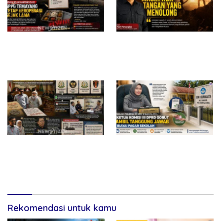
Diduga Belum Kantongi SLHS,
Di Saat Sulit, Masih Ada
SPPG Temayang dan Tahulu
Tangan yang Menolong
Tetap Beroperasi, Pengamat
Desak BGN Bertindak Tegas
Surat Waskat Ditindaklanjuti,
Redam Polemik di SDN 8
LSM Ilham Nusantara dan
Sumalata, Ketua Komisi III
Sukandar Dipanggil Propam
DPRD Gorut Ambil Tanggung
Polres Tuban
Jawab Biayai Pagar Sekolah
Rekomendasi untuk kamu