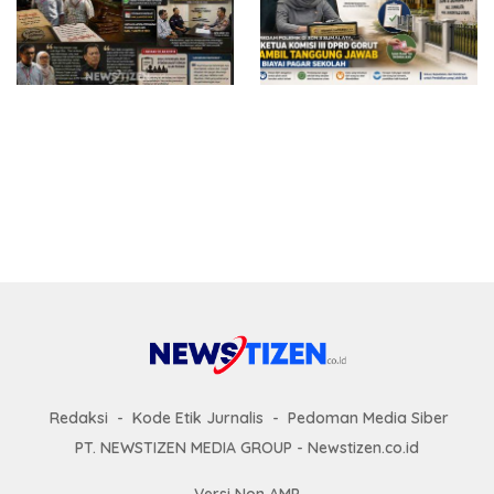
Surat Waskat Ditindaklanjuti,
Redam Polemik di SDN 8
LSM Ilham Nusantara dan
Sumalata, Ketua Komisi III
Sukandar Dipanggil Propam
DPRD Gorut Ambil Tanggung
Polres Tuban
Jawab Biayai Pagar Sekolah
Redaksi
Kode Etik Jurnalis
Pedoman Media Siber
PT. NEWSTIZEN MEDIA GROUP - Newstizen.co.id