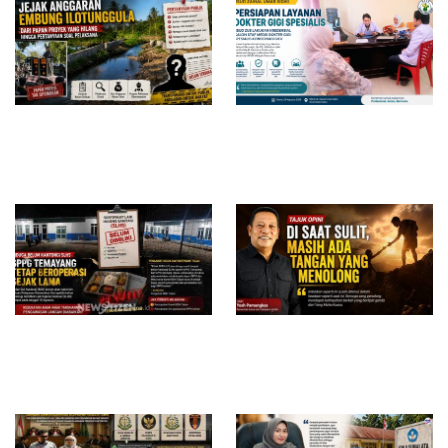
Jejak Anggaran Embung
RSUD dr. Zainal Umar Sidiki
Ilotunggula Dipertanyakan,
Matangkan Layanan Dokter
AMIB Soroti Pelaksana
Gigi Spesialis, Kredensial
hingga Progres Pekerjaan
Diduga Belum Kantongi SLHS,
Di Saat Sulit, Masih Ada
SPPG Temayang dan Tahulu
Tangan yang Menolong
Tetap Beroperasi, Pengamat
Desak BGN Bertindak Tegas