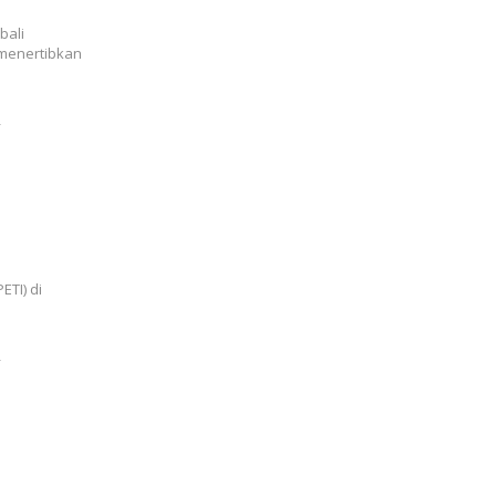
bali
menertibkan
6
Disita,
s Bagi
ETI) di
6
r
olisi