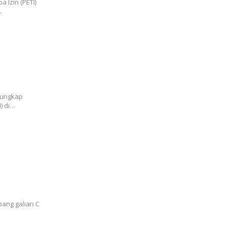
 Izin (PETI)
…
Pohuwato
ngungkap
) di…
ojokerto
rga
bang galian C