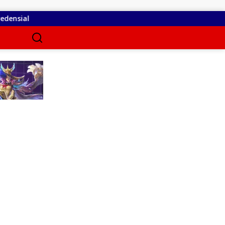
l
Diduga Belum Kantongi SLHS, SPPG Temayang dan Ta