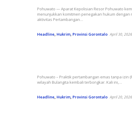
Pohuwato — Aparat Kepolisian Resor Pohuwato kem
menunjukkan komitmen penegakan hukum dengan 
aktivitas Pertambangan…
Headline
,
Hukrim
,
Provinsi Gorontalo
April 30, 202
PETI Bulangita Disikat: Alat Berat 
Operator Diamankan—Sinyal Kera
Mafia Tambang Ilegal
Redaksi Newstizen
Pohuwato – Praktik pertambangan emas tanpa izin (P
wilayah Bulangita kembali terbongkar. Kali ini,…
Headline
,
Hukrim
,
Provinsi Gorontalo
April 20, 202
Grebek PETI Pohuwato: Excavato
Hyundai Disita, Operator Kabur – P
Kejar Dalang Tambang Ilegal
Redaksi Newstizen