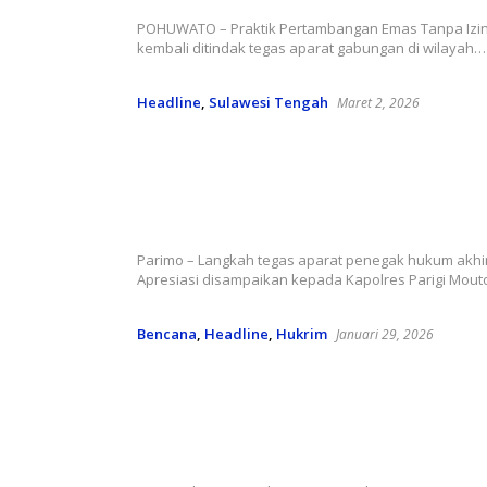
POHUWATO – Praktik Pertambangan Emas Tanpa Izin 
kembali ditindak tegas aparat gabungan di wilayah…
Headline
,
Sulawesi Tengah
Maret 2, 2026
Negara Tak Boleh Kalah: Tujuh Al
Tambang Ilegal Diamankan, Apar
Diminta Tuntaskan Hingga Akar
Redaksi Newstizen
Parimo – Langkah tegas aparat penegak hukum akhirn
Apresiasi disampaikan kepada Kapolres Parigi Mou
Bencana
,
Headline
,
Hukrim
Januari 29, 2026
Nyawa Melayang di Lubang PETI 
Negara Absen, Tambang Ilegal Te
Menelan Korban
Redaksi Newstizen