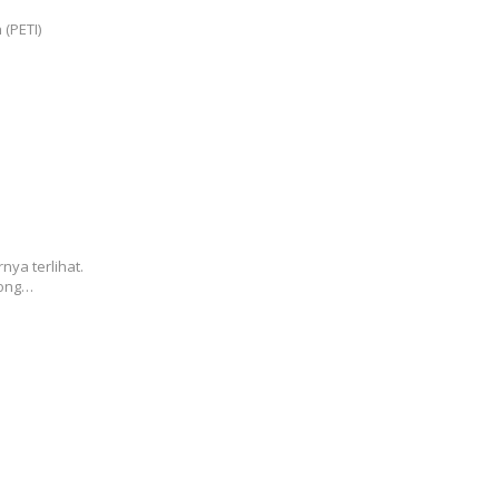
(PETI)
at Berat
at
ya terlihat.
tong…
Hulawa:
rus