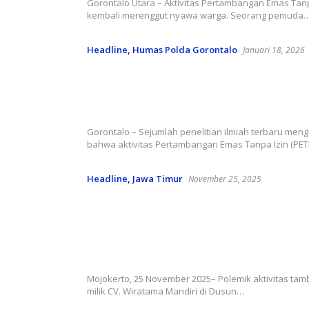
Gorontalo Utara – Aktivitas Pertambangan Emas Tanpa
kembali merenggut nyawa warga. Seorang pemuda
Headline
,
Humas Polda Gorontalo
Januari 18, 2026
Bencana Senyap Bernama PETI: 
dan Harga Mahal Tambang Ilegal
Redaksi Newstizen
Gorontalo – Sejumlah penelitian ilmiah terbaru me
bahwa aktivitas Pertambangan Emas Tanpa Izin (PETI
Headline
,
Jawa Timur
November 25, 2025
Tambang Galian C di Srigading M
Diduga Gunakan BBM Subsidi, Wa
Lakukan Penolakan Keras
EKO WAHYU Newstizen.co.id
Mojokerto, 25 November 2025– Polemik aktivitas tam
milik CV. Wiratama Mandiri di Dusun…